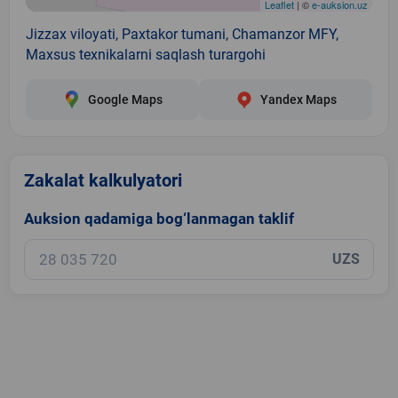
Leaflet
| ©
e-auksion.uz
Jizzax viloyati, Paxtakor tumani, Chamanzor MFY,
Maxsus texnikalarni saqlash turargohi
Google Maps
Yandex Maps
Zakalat kalkulyatori
Auksion qadamiga bog‘lanmagan taklif
UZS