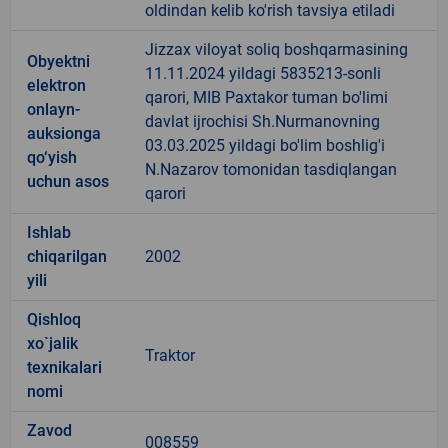
oldindan kelib ko'rish tavsiya etiladi
Jizzax viloyat soliq boshqarmasining
Obyektni
11.11.2024 yildagi 5835213-sonli
elektron
qarori, MIB Paxtakor tuman bo'limi
onlayn-
davlat ijrochisi Sh.Nurmanovning
auksionga
03.03.2025 yildagi bo'lim boshlig'i
qo‘yish
N.Nazarov tomonidan tasdiqlangan
uchun asos
qarori
Ishlab
chiqarilgan
2002
yili
Qishloq
xo`jalik
Traktor
texnikalari
nomi
Zavod
008559