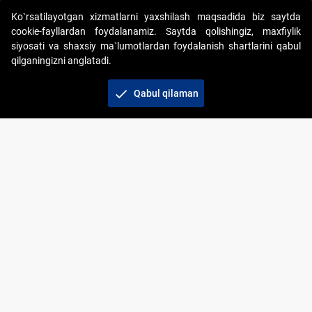
Ko`rsatilayotgan xizmatlarni yaxshilash maqsadida biz saytda
cookie-fayllardan foydalanamiz. Saytda qolishingiz, maxfiylik
siyosati va shaxsiy ma`lumotlardan foydalanish shartlarini qabul
qilganingizni anglatadi.
Copyright © 2017-2026. "Elektron onlayn-auksionlarni
tashkil etish" AJ. Barcha huquqlar himoyalangan
check
Qabul qilaman
To‘lov usullari
Bog‘lanish