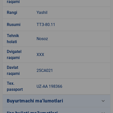
raqami
Rangi
Yashil
Rusumi
ТТЗ-80.11
Tehnik
Nosoz
holati
Dvigatel
ХХХ
raqami
Davlat
25CA021
raqami
Tex.
UZ-AA 198366
passport
keyboard_arrow_down
Buyurtmachi ma’lumotlari