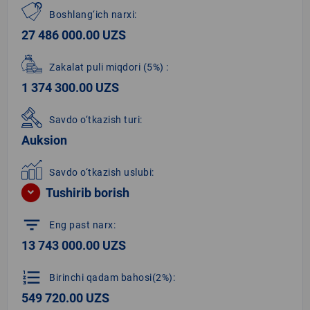
Boshlang‘ich narxi:
27 486 000.00 UZS
Zakalat puli miqdori
(5%)
:
1 374 300.00 UZS
Savdo o‘tkazish turi:
Auksion
Savdo o‘tkazish uslubi:
Tushirib borish
filter_list
Eng past narx:
13 743 000.00 UZS
format_list_numbered
Birinchi qadam bahosi(2%):
549 720.00 UZS