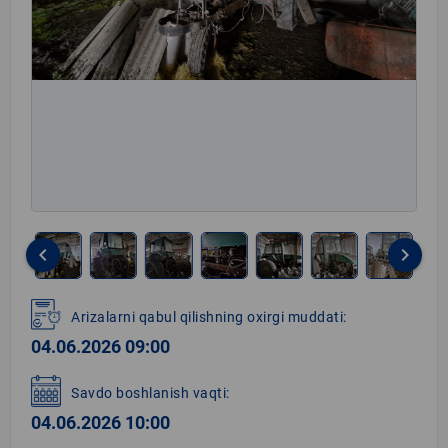
keyboard_arrow_left
keyboard_arrow_right
Item
1
Arizalarni qabul qilishning oxirgi muddati:
of
04.06.2026 09:00
8
Savdo boshlanish vaqti:
04.06.2026 10:00