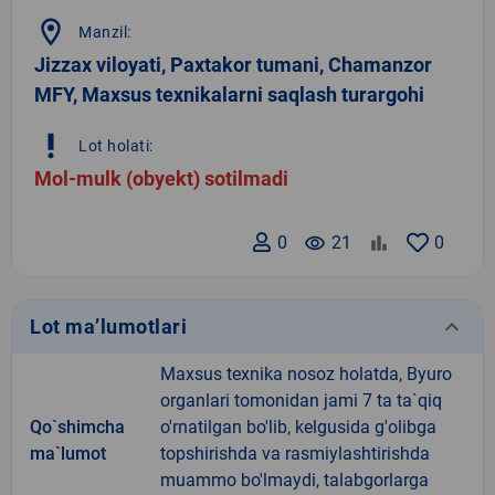
location_on
Manzil:
Jizzax viloyati, Paxtakor tumani, Chamanzor
MFY, Maxsus texnikalarni saqlash turargohi
priority_high
Lot holati:
Mol-mulk (obyekt) sotilmadi
0
remove_red_eye
21
0
keyboard_arrow_down
Lot ma’lumotlari
Maxsus texnika nosoz holatda, Byuro
organlari tomonidan jami 7 ta ta`qiq
Qo`shimcha
o'rnatilgan bo'lib, kelgusida g'olibga
ma`lumot
topshirishda va rasmiylashtirishda
muammo bo'lmaydi, talabgorlarga