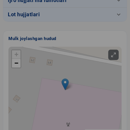
keyboard_arrow_down
Ijro hujjati ma’lumotlari
keyboard_arrow_down
Lot hujjatlari
Mulk joylashgan hudud
+
−