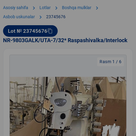
chevron_right
chevron_right
chevron_right
Asosiy sahifa
Lotlar
Boshqa mulklar
chevron_right
Asbob uskunalar
23745676
Lot № 23745676
content_copy
NR-9803GALK/UTA-7/32* Raspashivalka/Interlock
Rasm 1 / 6