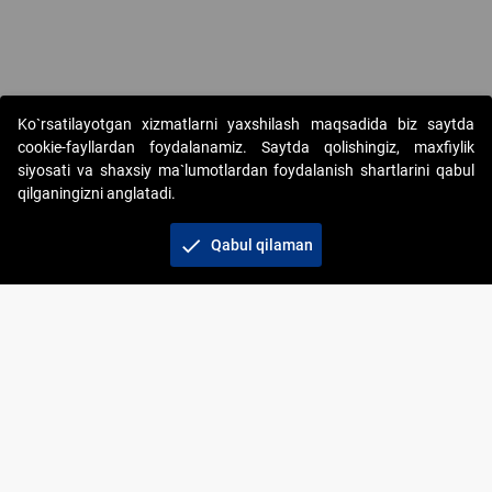
Ko`rsatilayotgan xizmatlarni yaxshilash maqsadida biz saytda
cookie-fayllardan foydalanamiz. Saytda qolishingiz, maxfiylik
siyosati va shaxsiy ma`lumotlardan foydalanish shartlarini qabul
qilganingizni anglatadi.
Copyright © 2017-2026. "Elektron onlayn-auksionlarni
tashkil etish" AJ. Barcha huquqlar himoyalangan
check
Qabul qilaman
To‘lov usullari