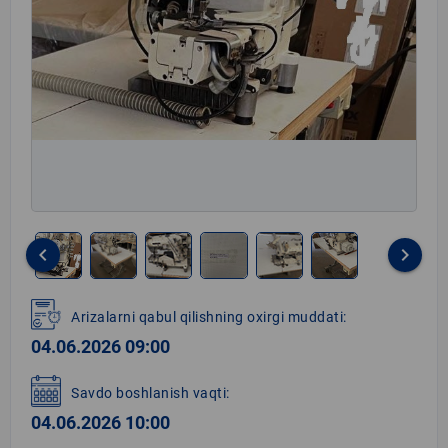
keyboard_arrow_left
keyboard_arrow_right
Item
1
Arizalarni qabul qilishning oxirgi muddati:
of
04.06.2026 09:00
6
Savdo boshlanish vaqti:
04.06.2026 10:00