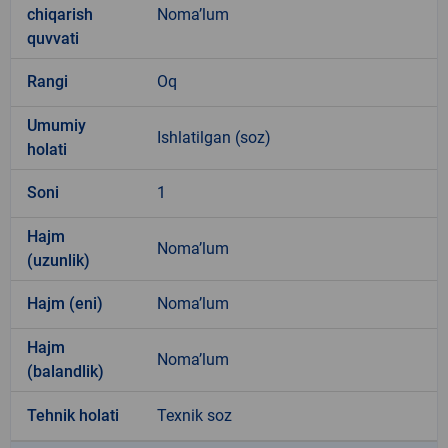
chiqarish
Noma’lum
quvvati
Rangi
Oq
Umumiy
Ishlatilgan (soz)
holati
Soni
1
Hajm
Noma’lum
(uzunlik)
Hajm (eni)
Noma’lum
Hajm
Noma’lum
(balandlik)
Tehnik holati
Texnik soz