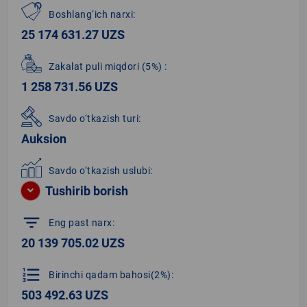
Boshlang‘ich narxi:
25 174 631.27 UZS
Zakalat puli miqdori
(5%)
:
1 258 731.56 UZS
Savdo o‘tkazish turi:
Auksion
Savdo o‘tkazish uslubi:
Tushirib borish
filter_list
Eng past narx:
20 139 705.02 UZS
format_list_numbered
Birinchi qadam bahosi(2%):
503 492.63 UZS