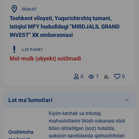
location_on
Manzil:
Toshkent viloyati, Yuqorichirchiq tumani,
Istiqlol MFY hududidagi "MIRDJALIL GRAND
INVEST" XK omborxonasi
priority_high
Lot holati:
Mol-mulk (obyekt) sotilmadi
0
remove_red_eye
7
0
keyboard_arrow_down
Lot ma’lumotlari
Kiyim kechak va trikotaj
mahsulotlarini tikish uskunasi stoli
bilan ishlatilgan (soz) holatda,
Qoshimcha
auksion savdolarida qatnashihdan