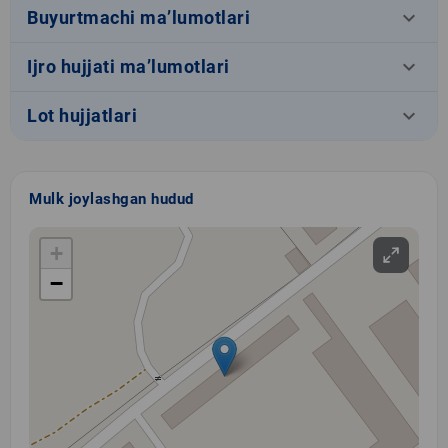
keyboard_arrow_down
Buyurtmachi ma’lumotlari
keyboard_arrow_down
Ijro hujjati ma’lumotlari
keyboard_arrow_down
Lot hujjatlari
Mulk joylashgan hudud
+
−