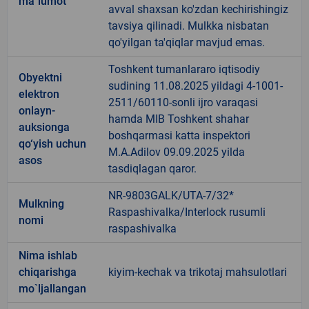
ma`lumot
avval shaxsan ko'zdan kechirishingiz
tavsiya qilinadi. Mulkka nisbatan
qo'yilgan ta'qiqlar mavjud emas.
Toshkent tumanlararo iqtisodiy
Obyektni
sudining 11.08.2025 yildagi 4-1001-
elektron
2511/60110-sonli ijro varaqasi
onlayn-
hamda MIB Toshkent shahar
auksionga
boshqarmasi katta inspektori
qo‘yish uchun
M.A.Adilov 09.09.2025 yilda
asos
tasdiqlagan qaror.
NR-9803GALK/UTA-7/32*
Mulkning
Raspashivalka/Interlock rusumli
nomi
raspashivalka
Nima ishlab
chiqarishga
kiyim-kechak va trikotaj mahsulotlari
mo`ljallangan