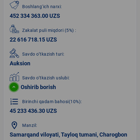
Boshlang‘ich narxi:
452 334 363.00 UZS
Zakalat puli miqdori
(5%)
:
22 616 718.15 UZS
Savdo o‘tkazish turi:
Auksion
Savdo o‘tkazish uslubi:
Oshirib borish
format_list_numbered
Birinchi qadam bahosi(10%):
45 233 436.30 UZS
location_on
Manzil:
Samarqand viloyati, Tayloq tumani, Charogbon