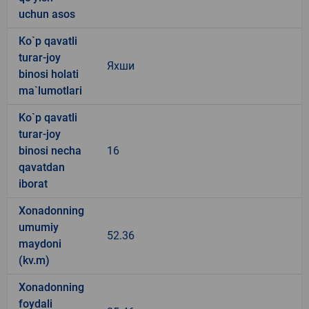
uchun asos
Ko`p qavatli
turar-joy
Яхши
binosi holati
ma`lumotlari
Ko`p qavatli
turar-joy
binosi necha
16
qavatdan
iborat
Xonadonning
umumiy
52.36
maydoni
(kv.m)
Xonadonning
foydali