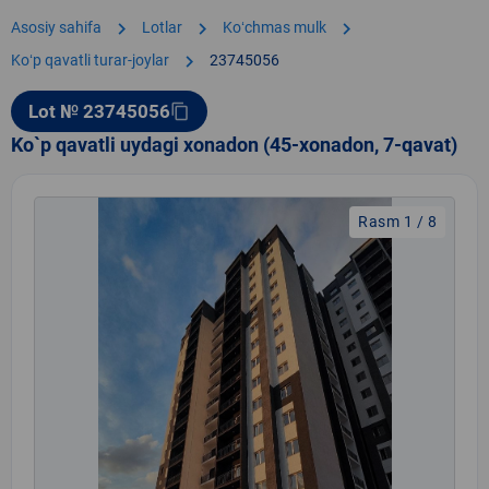
chevron_right
chevron_right
chevron_right
Asosiy sahifa
Lotlar
Koʻchmas mulk
chevron_right
Koʻp qavatli turar-joylar
23745056
Lot № 23745056
content_copy
Ko`p qavatli uydagi xonadon (45-xonadon, 7-qavat)
Rasm 1 / 8