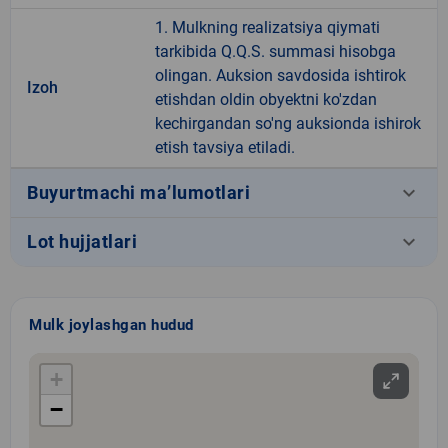
1. Mulkning realizatsiya qiymati
tarkibida Q.Q.S. summasi hisobga
olingan. Auksion savdosida ishtirok
Izoh
etishdan oldin obyektni ko'zdan
kechirgandan so'ng auksionda ishirok
etish tavsiya etiladi.
keyboard_arrow_down
Buyurtmachi ma’lumotlari
keyboard_arrow_down
Lot hujjatlari
Mulk joylashgan hudud
+
−