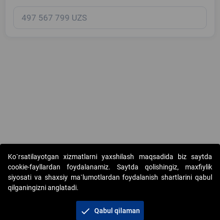
Copyright © 2017-2026. "Elektron onlayn-auksionlarni tashkil etish"
Ko`rsatilayotgan xizmatlarni yaxshilash maqsadida biz saytda
AJ. Barcha huquqlar himoyalangan
cookie-fayllardan foydalanamiz. Saytda qolishingiz, maxfiylik
siyosati va shaxsiy ma`lumotlardan foydalanish shartlarini qabul
qilganingizni anglatadi.
check
Qabul qilaman
+998 71 202-21-11