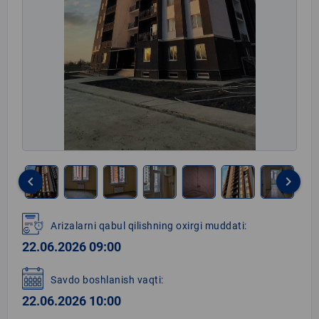
keyboard_arrow_left
keyboard_arrow_right
Item
1
Arizalarni qabul qilishning oxirgi muddati:
of
22.06.2026 09:00
8
Savdo boshlanish vaqti:
22.06.2026 10:00