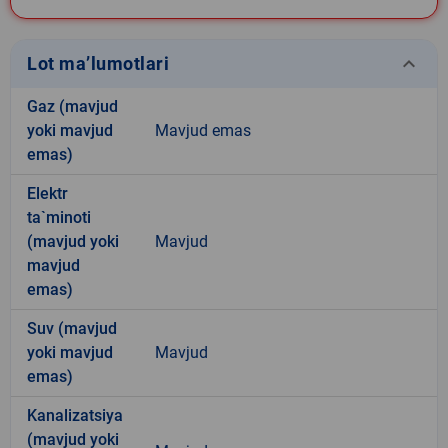
keyboard_arrow_down
Lot ma’lumotlari
Gaz (mavjud
yoki mavjud
Mavjud emas
emas)
Elektr
ta`minoti
(mavjud yoki
Mavjud
mavjud
emas)
Suv (mavjud
yoki mavjud
Mavjud
emas)
Kanalizatsiya
(mavjud yoki