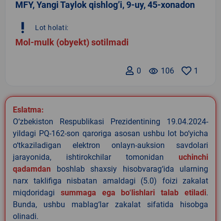
MFY, Yangi Taylok qishlogʼi, 9-uy, 45-xonadon
priority_high
Lot holati:
Mol-mulk (obyekt) sotilmadi
0
remove_red_eye
106
1
Eslatma:
O‘zbekiston Respublikasi Prezidentining 19.04.2024-
yildagi PQ-162-son qaroriga asosan ushbu lot bo‘yicha
o‘tkaziladigan elektron onlayn-auksion savdolari
jarayonida, ishtirokchilar tomonidan
uchinchi
qadamdan
boshlab shaxsiy hisobvarag‘ida ularning
narx taklifiga nisbatan amaldagi (5.0) foizi zakalat
miqdoridagi
summaga ega bo‘lishlari talab etiladi
.
Bunda, ushbu mablag‘lar zakalat sifatida hisobga
olinadi.