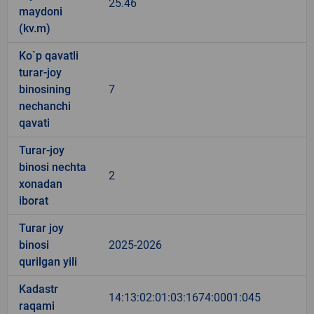
25.46
maydoni
(kv.m)
Ko`p qavatli
turar-joy
binosining
7
nechanchi
qavati
Turar-joy
binosi nechta
2
xonadan
iborat
Turar joy
binosi
2025-2026
qurilgan yili
Kadastr
14:13:02:01:03:1674:0001:045
raqami