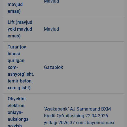
Mavjud
mavjud
emas)
Lift (mavjud
yoki mavjud
Mavjud
emas)
Turar-joy
binosi
qurilgan
xom-
Gazablok
ashyo(g`isht,
temir-beton,
xom g`isht)
Obyektni
elektron
"Asakabank" AJ Samarqand BXM
onlayn-
Kredit Qo'mitasining 22.04.2026
auksionga
yildagi 2026-37-sonli bayonnomasi.
qo‘yish