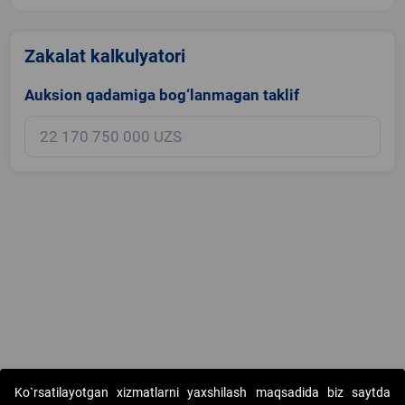
Zakalat kalkulyatori
Auksion qadamiga bog‘lanmagan taklif
Copyright © 2017-2026. "Elektron onlayn-auksionlarni tashkil etish"
Ko`rsatilayotgan xizmatlarni yaxshilash maqsadida biz saytda