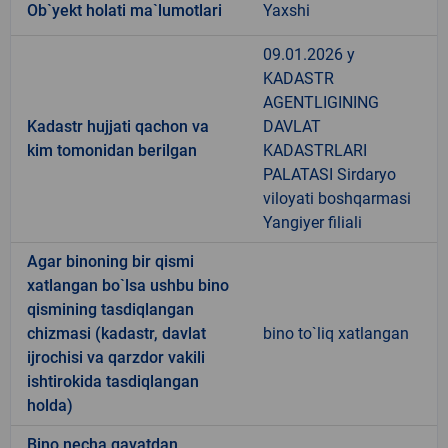
Ob`yekt holati ma`lumotlari
Yaxshi
09.01.2026 y
KADASTR
AGENTLIGINING
Kadastr hujjati qachon va
DAVLAT
kim tomonidan berilgan
KADASTRLARI
PALATASI Sirdaryo
viloyati boshqarmasi
Yangiyer filiali
Agar binoning bir qismi
xatlangan bo`lsa ushbu bino
qismining tasdiqlangan
chizmasi (kadastr, davlat
bino to`liq xatlangan
ijrochisi va qarzdor vakili
ishtirokida tasdiqlangan
holda)
Bino necha qavatdan