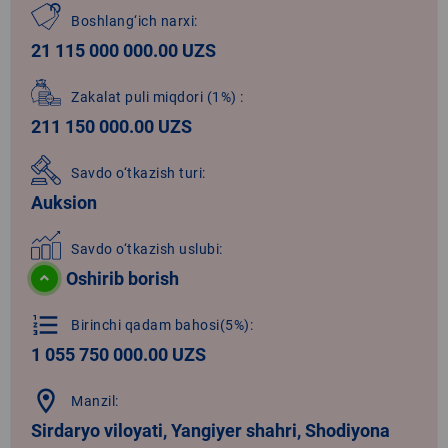
Boshlang‘ich narxi:
21 115 000 000.00 UZS
Zakalat puli miqdori
(1%)
:
211 150 000.00 UZS
Savdo o‘tkazish turi:
Auksion
Savdo o‘tkazish uslubi:
Oshirib borish
format_list_numbered
Birinchi qadam bahosi(5%):
1 055 750 000.00 UZS
location_on
Manzil:
Sirdaryo viloyati, Yangiyer shahri, Shodiyona