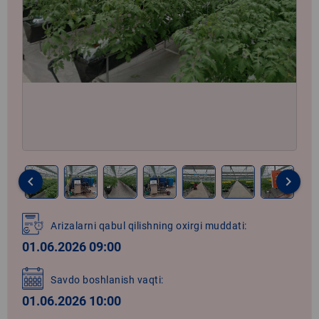
keyboard_arrow_left
keyboard_arrow_right
Item
1
Arizalarni qabul qilishning oxirgi muddati:
of
01.06.2026 09:00
8
Savdo boshlanish vaqti:
01.06.2026 10:00