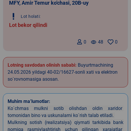
MFY, Amir Temur ko'chasi, 20B-uy
priority_high
Lot holati:
Lot bekor qilindi
0
remove_red_eye
48
0
Lotning savdodan olinish sababi:
Buyurtmachining
24.05.2026 yildagi 40-02/16627-sonli xati va elektron
so`rovnomasiga asosan.
Muhim ma’lumotlar:
Ko`chmas mulkni sotib olishdan oldin xaridor
tomonidan bino va uskunalarni ko`rish talab etiladi.
Mulkning sotish (realizatsiya) qiymati tark
i
bida
bank
nomiga rasmiylashtirish uchun qilingan xarajatlar