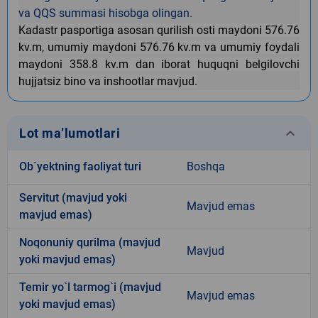
va
QQS summasi hisobga olingan.
Kadastr pasportiga asosan qurilish osti maydoni 576.76
kv.m, umumiy maydoni 576.76 kv.m va umumiy foydali
maydoni 358.8 kv.m dan iborat huquqni belgilovchi
hujjatsiz bino va inshootlar mavjud.
keyboard_arrow_down
Lot ma’lumotlari
Ob`yektning faoliyat turi
Boshqa
Servitut (mavjud yoki
Mavjud emas
mavjud emas)
Noqonuniy qurilma (mavjud
Mavjud
yoki mavjud emas)
Temir yo`l tarmog`i (mavjud
Mavjud emas
yoki mavjud emas)