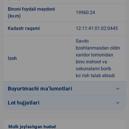
Binoni foydali maydoni
19960.24
(kv.m)
Kadastr raqami
12:11:41:01:02:0445
Savdo
boshlanmasdan oldin
xaridor tomonidan
Izoh
bino inshoot va
uskunalarni borib
ko`rish talab etiladi.
keyboard_arrow_down
Buyurtmachi ma’lumotlari
keyboard_arrow_down
Lot hujjatlari
Mulk joylashgan hudud