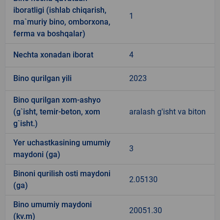
iboratligi (ishlab chiqarish,
1
ma`muriy bino, omborxona,
ferma va boshqalar)
Nechta xonadan iborat
4
Bino qurilgan yili
2023
Bino qurilgan xom-ashyo
(g`isht, temir-beton, xom
aralash g'isht va biton
g`isht.)
Yer uchastkasining umumiy
3
maydoni (ga)
Binoni qurilish osti maydoni
2.05130
(ga)
Bino umumiy maydoni
20051.30
(kv.m)