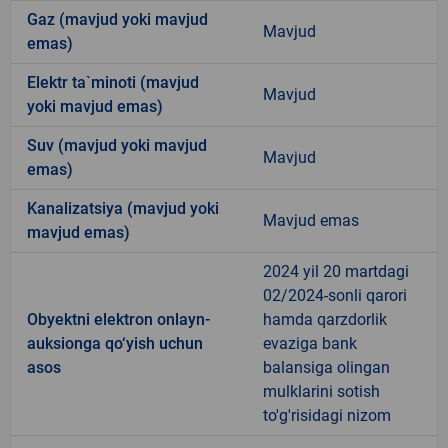
Gaz (mavjud yoki mavjud
Mavjud
emas)
Elektr ta`minoti (mavjud
Mavjud
yoki mavjud emas)
Suv (mavjud yoki mavjud
Mavjud
emas)
Kanalizatsiya (mavjud yoki
Mavjud emas
mavjud emas)
2024 yil 20 martdagi
02/2024-sonli qarori
Obyektni elektron onlayn-
hamda qarzdorlik
auksionga qo‘yish uchun
evaziga bank
asos
balansiga olingan
mulklarini sotish
to'g'risidagi nizom