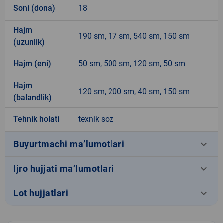
Soni (dona)
18
Hajm
190 sm, 17 sm, 540 sm, 150 sm
(uzunlik)
Hajm (eni)
50 sm, 500 sm, 120 sm, 50 sm
Hajm
120 sm, 200 sm, 40 sm, 150 sm
(balandlik)
Tehnik holati
texnik soz
keyboard_arrow_down
Buyurtmachi ma’lumotlari
keyboard_arrow_down
Ijro hujjati ma’lumotlari
keyboard_arrow_down
Lot hujjatlari