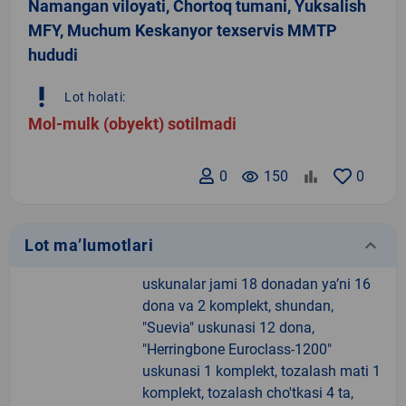
Namangan viloyati, Chortoq tumani, Yuksalish
MFY, Muchum Keskanyor texservis MMTP
hududi
priority_high
Lot holati:
Mol-mulk (obyekt) sotilmadi
0
remove_red_eye
150
0
keyboard_arrow_down
Lot ma’lumotlari
uskunalar jami 18 donadan ya’ni 16
dona va 2 komplekt, shundan,
"Suevia" uskunasi 12 dona,
"Herringbone Euroclass-1200"
uskunasi 1 komplekt, tozalash mati 1
komplekt, tozalash cho'tkasi 4 ta,