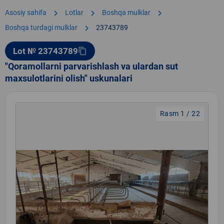
chevron_right
chevron_right
chevron_right
Asosiy sahifa
Lotlar
Boshqa mulklar
chevron_right
Boshqa turdagi mulklar
23743789
Lot № 23743789
content_copy
"Qoramollarni parvarishlash va ulardan sut
maxsulotlarini olish" uskunalari
Rasm 1 / 22