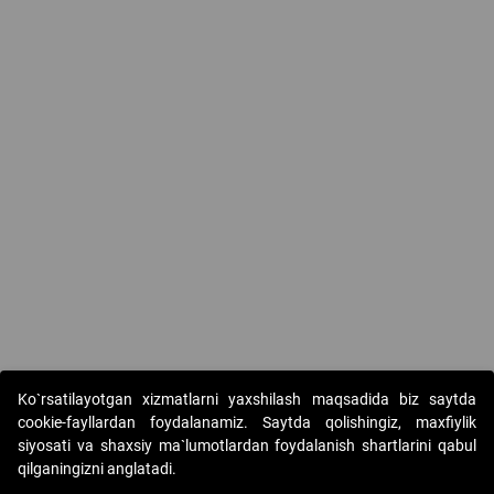
Ko`rsatilayotgan xizmatlarni yaxshilash maqsadida biz saytda
cookie-fayllardan foydalanamiz. Saytda qolishingiz, maxfiylik
siyosati va shaxsiy ma`lumotlardan foydalanish shartlarini qabul
qilganingizni anglatadi.
Copyright © 2017-2026. "Elektron onlayn-auksionlarni