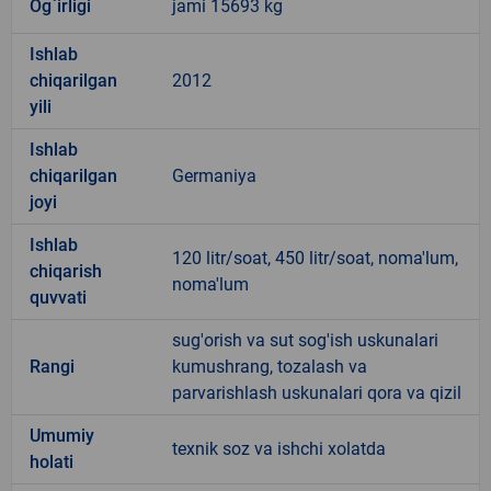
Og`irligi
jami 15693 kg
Ishlab
chiqarilgan
2012
yili
Ishlab
chiqarilgan
Germaniya
joyi
Ishlab
120 litr/soat, 450 litr/soat, noma'lum,
chiqarish
noma'lum
quvvati
sug'orish va sut sog'ish uskunalari
Rangi
kumushrang, tozalash va
parvarishlash uskunalari qora va qizil
Umumiy
texnik soz va ishchi xolatda
holati