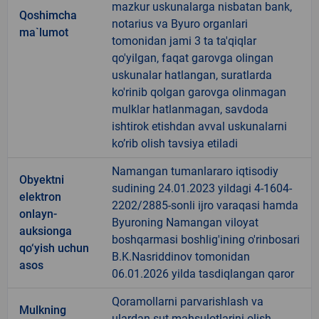
mazkur uskunalarga nisbatan bank,
Qoshimcha
notarius va Byuro organlari
ma`lumot
tomonidan jami 3 ta ta'qiqlar
qo'yilgan, faqat garovga olingan
uskunalar hatlangan, suratlarda
ko'rinib qolgan garovga olinmagan
mulklar hatlanmagan, savdoda
ishtirok etishdan avval uskunalarni
ko’rib olish tavsiya etiladi
Namangan tumanlararo iqtisodiy
Obyektni
sudining 24.01.2023 yildagi 4-1604-
elektron
2202/2885-sonli ijro varaqasi hamda
onlayn-
Byuroning Namangan viloyat
auksionga
boshqarmasi boshlig'ining o'rinbosari
qo‘yish uchun
B.K.Nasriddinov tomonidan
asos
06.01.2026 yilda tasdiqlangan qaror
Qoramollarni parvarishlash va
Mulkning
ulardan sut mahsulotlarini olish