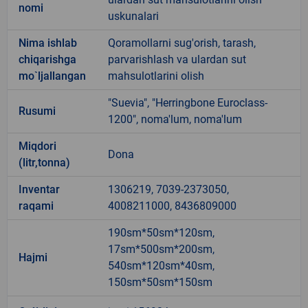
nomi
uskunalari
Nima ishlab
Qoramollarni sug'orish, tarash,
chiqarishga
parvarishlash va ulardan sut
mo`ljallangan
mahsulotlarini olish
"Suevia", "Herringbone Euroclass-
Rusumi
1200", noma'lum, noma'lum
Miqdori
Dona
(litr,tonna)
Inventar
1306219, 7039-2373050,
raqami
4008211000, 8436809000
190sm*50sm*120sm,
17sm*500sm*200sm,
Hajmi
540sm*120sm*40sm,
150sm*50sm*150sm