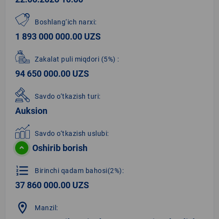
Boshlang‘ich narxi:
1 893 000 000.00 UZS
Zakalat puli miqdori
(5%)
:
94 650 000.00 UZS
Savdo o‘tkazish turi:
Auksion
Savdo o‘tkazish uslubi:
Oshirib borish
format_list_numbered
Birinchi qadam bahosi(2%):
37 860 000.00 UZS
location_on
Manzil: