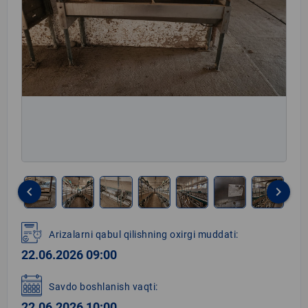
keyboard_arrow_left
keyboard_arrow_right
Item
1
Arizalarni qabul qilishning oxirgi muddati:
of
22.06.2026 09:00
22
Savdo boshlanish vaqti:
22.06.2026 10:00