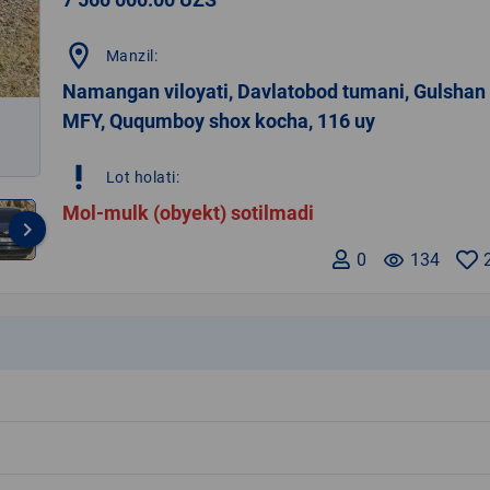
location_on
Manzil:
Namangan viloyati, Davlatobod tumani, Gulshan
MFY, Ququmboy shox kocha, 116 uy
priority_high
Lot holati:
Mol-mulk (obyekt) sotilmadi
keyboard_arrow_right
0
remove_red_eye
134
k