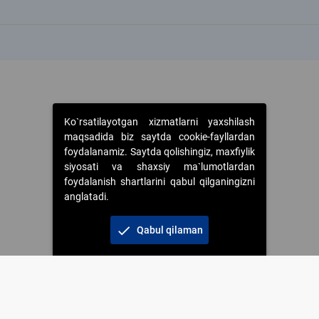
k
k
Ko`rsatilayotgan xizmatlarni yaxshilash
maqsadida biz saytda cookie-fayllardan
foydalanamiz. Saytda qolishingiz, maxfiylik
siyosati va shaxsiy ma`lumotlardan
foydalanish shartlarini qabul qilganingizni
anglatadi.
check
Qabul qilaman
 foydalanganda jamiyatning korporativ veb-saytiga majburiy havolalar ko