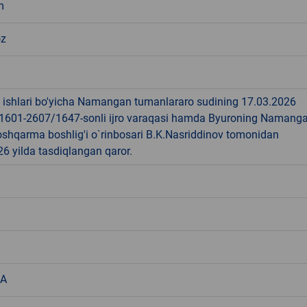
m
oz
k ishlari bo'yicha Namangan tumanlararo sudining 17.03.2026
2-1601-2607/1647-sonli ijro varaqasi hamda Byuroning Namang
oshqarma boshlig'i o`rinbosari B.K.Nasriddinov tomonidan
6 yilda tasdiqlangan qaror.
XA