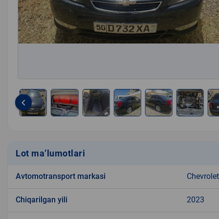
keyboard_arrow_left
Item
1
of
10
Lot ma’lumotlari
Avtomotransport markasi
Chevrolet
Chiqarilgan yili
2023