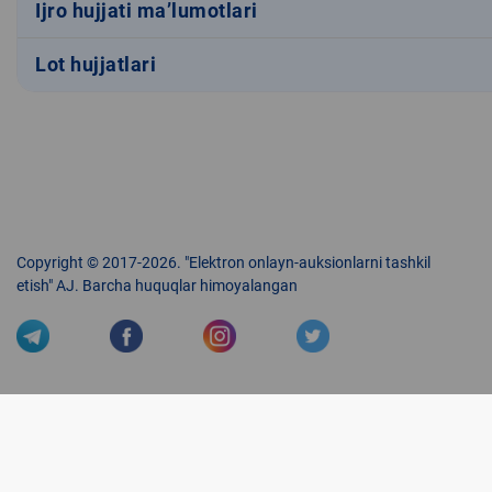
Ijro hujjati ma’lumotlari
Lot hujjatlari
Copyright © 2017-2026. "Elektron onlayn-auksionlarni tashkil
etish" AJ. Barcha huquqlar himoyalangan
Veb-saytdagi axborot materiallaridan boshqa shaxslar