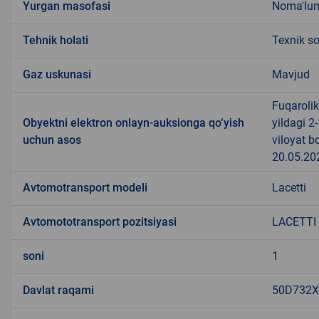
Yurgan masofasi
Noma'lu
Tehnik holati
Texnik s
Gaz uskunasi
Mavjud
Fuqaroli
Obyektni elektron onlayn-auksionga qo‘yish
yildagi 
uchun asos
viloyat b
20.05.202
Avtomotransport modeli
Lacetti
Avtomototransport pozitsiyasi
LACETTI
soni
1
Davlat raqami
50D732