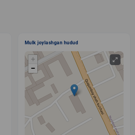
Mulk joylashgan hudud
+
−