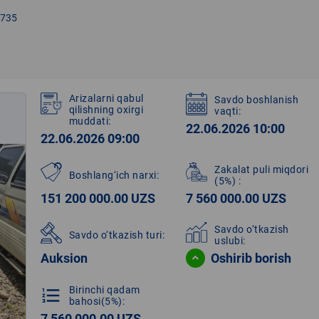
735
Arizalarni qabul
Savdo boshlanish
qilishning oxirgi
vaqti:
muddati:
22.06.2026 10:00
22.06.2026 09:00
Zakalat puli miqdori
Boshlang‘ich narxi:
(5%)
:
151 200 000.00 UZS
7 560 000.00 UZS
Savdo o‘tkazish
Savdo o‘tkazish turi:
uslubi:
Auksion
Oshirib borish
Birinchi qadam
format_list_numbered
bahosi(5%):
7 560 000.00 UZS