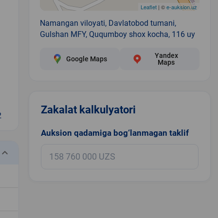
Leaflet
| ©
e-auksion.uz
Namangan viloyati, Davlatobod tumani,
Gulshan MFY, Ququmboy shox kocha, 116 uy
Yandex
Google Maps
Maps
Zakalat kalkulyatori
2
Auksion qadamiga bog‘lanmagan taklif
eyboard_arrow_down