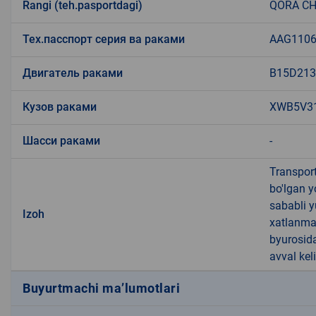
Rangi (teh.pasportdagi)
QORA CH
Тех.пасспорт серия ва раками
AAG1106
Двигатель раками
B15D21
Кузов раками
XWB5V3
Шасси раками
-
Transport
bo'lgan y
sababli y
Izoh
xatlanmag
byurosida
avval keli
Buyurtmachi ma’lumotlari