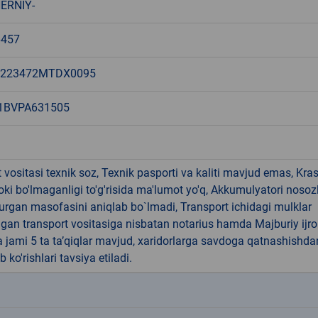
ERNIY-
457
3223472MTDX0095
1BVPA631505
 vositasi texnik soz, Texnik pasporti va kaliti mavjud emas, Kra
oki bo'lmaganligi to'g'risida ma'lumot yo'q, Akkumulyatori nosozl
urgan masofasini aniqlab bo`lmadi, Transport ichidagi mulklar
an transport vositasiga nisbatan notarius hamda Majburiy ijro
 jami 5 ta ta’qiqlar mavjud, xaridorlarga savdoga qatnashishda
b ko'rishlari tavsiya etiladi.
k