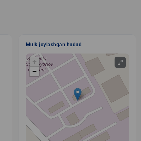
Mulk joylashgan hudud
+
−