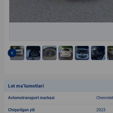
keyboard_arrow_left
Item
1
of
8
Lot ma’lumotlari
Avtomotransport markasi
Chevrolet
Chiqarilgan yili
2023