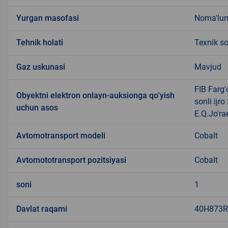
Yurgan masofasi
Noma'lu
Tehnik holati
Texnik s
Gaz uskunasi
Mavjud
FIB Farg
Obyektni elektron onlayn-auksionga qo‘yish
sonli ijr
uchun asos
E.Q.Jo'ra
Avtomotransport modeli
Cobalt
Avtomototransport pozitsiyasi
Cobalt
soni
1
Davlat raqami
40H873