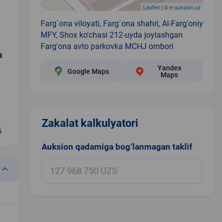
Leaflet
| ©
e-auksion.uz
Farg`ona viloyati, Farg`ona shahri, Al-Farg'oniy
MFY, Shox ko'chasi 212-uyda joylashgan
Farg'ona avto parkovka MCHJ ombori
a
Yandex
Google Maps
Maps
Zakalat kalkulyatori
5
Auksion qadamiga bog‘lanmagan taklif
eyboard_arrow_down