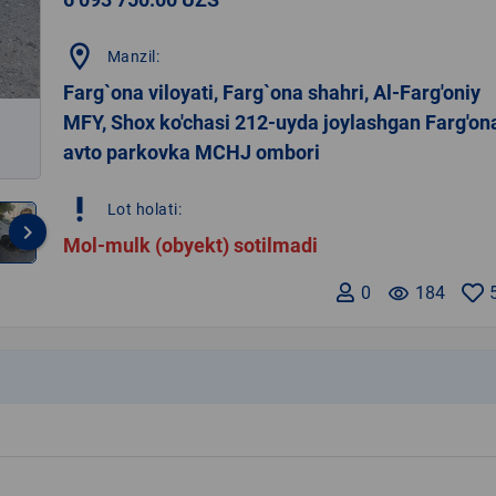
location_on
Manzil:
Farg`ona viloyati, Farg`ona shahri, Al-Farg'oniy
MFY, Shox ko'chasi 212-uyda joylashgan Farg'on
avto parkovka MCHJ ombori
priority_high
Lot holati:
keyboard_arrow_right
Mol-mulk (obyekt) sotilmadi
0
remove_red_eye
184
k