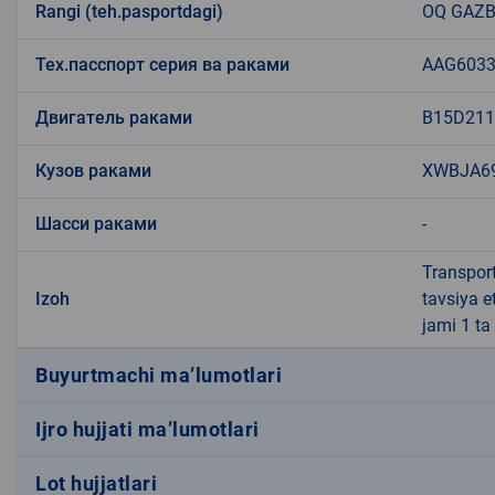
Rangi (teh.pasportdagi)
OQ GAZB
Тех.пасспорт серия ва раками
AAG6033
Двигатель раками
B15D21
Кузов раками
XWBJA6
Шасси раками
-
Transport
Izoh
tavsiya e
jami 1 ta
Buyurtmachi ma’lumotlari
Ijro hujjati ma’lumotlari
Lot hujjatlari