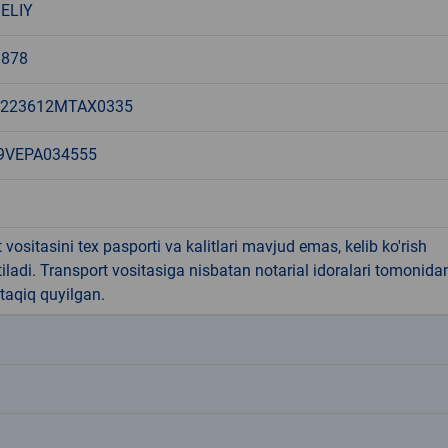
ELIY
878
1223612MTAX0335
9VEPA034555
 vositasini tex pasporti va kalitlari mavjud emas, kelib ko'rish
tiladi. Transport vositasiga nisbatan notarial idoralari tomonida
 taqiq quyilgan.
k
k
k