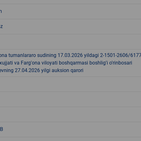
m
oz
'ona tumanlararo sudining 17.03.2026 yildagi 2-1501-2606/6177
o xujjati va Farg'ona viloyati boshqarmasi boshlig'i o'rinbosari
evning 27.04.2026 yilgi auksion qarori
RB