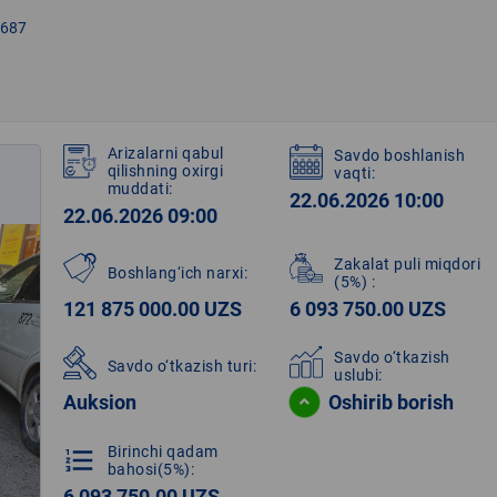
687
Arizalarni qabul
Savdo boshlanish
qilishning oxirgi
vaqti:
muddati:
22.06.2026 10:00
22.06.2026 09:00
Zakalat puli miqdori
Boshlang‘ich narxi:
(5%)
:
121 875 000.00 UZS
6 093 750.00 UZS
Savdo o‘tkazish
Savdo o‘tkazish turi:
uslubi:
Auksion
Oshirib borish
Birinchi qadam
format_list_numbered
bahosi(5%):
6 093 750.00 UZS