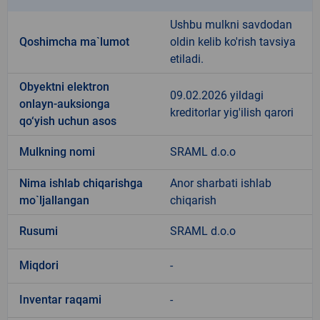
Ushbu mulkni savdodan
Qoshimcha ma`lumot
oldin kelib ko'rish tavsiya
etiladi.
Obyektni elektron
09.02.2026 yildagi
onlayn-auksionga
kreditorlar yig'ilish qarori
qo‘yish uchun asos
Mulkning nomi
SRAML d.o.o
Nima ishlab chiqarishga
Anor sharbati ishlab
mo`ljallangan
chiqarish
Rusumi
SRAML d.o.o
Miqdori
-
Inventar raqami
-