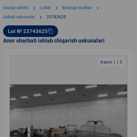
chevron_right
chevron_right
chevron_right
Asosiy sahifa
Lotlar
Boshqa mulklar
chevron_right
Asbob uskunalar
23743625
Lot № 23743625
content_copy
Anor sharbati ishlab chiqarish uskunalari
Rasm 1 / 5