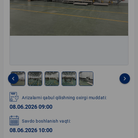
keyboard_arrow_left
keyboard_arrow_right
Item
1
Arizalarni qabul qilishning oxirgi muddati:
of
08.06.2026 09:00
5
Savdo boshlanish vaqti:
08.06.2026 10:00