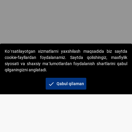
Ko`rsatilayotgan xizmatlarni yaxshilash maqsadida biz saytda
cookie-fayllardan foydalanamiz. Saytda qolishingiz, maxfiylik
siyosati va shaxsiy ma`lumotlardan foydalanish shartlarini qabul
qilganingizni anglatadi.
Copyright © 2017-2026. "Elektron onlayn-auksionlarni
tashkil etish" AJ. Barcha huquqlar himoyalangan
check
Qabul qilaman
To‘lov usullari