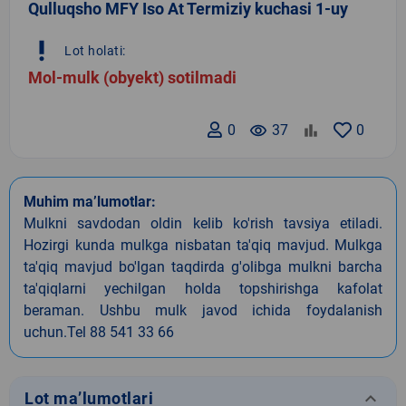
Qulluqsho MFY Iso At Termiziy kuchasi 1-uy
priority_high
Lot holati:
Mol-mulk (obyekt) sotilmadi
0
remove_red_eye
37
0
Muhim ma’lumotlar:
Mulkni savdodan oldin kelib ko'rish tavsiya etiladi.
Hozirgi kunda mulkga nisbatan ta'qiq mavjud. Mulkga
ta'qiq mavjud bo'lgan taqdirda g'olibga mulkni barcha
ta'qiqlarni yechilgan holda topshirishga kafolat
beraman. Ushbu mulk javod ichida foydalanish
uchun.Tel 88 541 33 66
keyboard_arrow_down
Lot ma’lumotlari