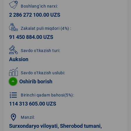
Boshlang‘ich narxi:
2 286 272 100.00 UZS
Zakalat puli miqdori
(4%)
:
91 450 884.00 UZS
Savdo o‘tkazish turi:
Auksion
Savdo o‘tkazish uslubi:
Oshirib borish
format_list_numbered
Birinchi qadam bahosi(5%):
114 313 605.00 UZS
location_on
Manzil:
Surxondaryo viloyati, Sherobod tumani,