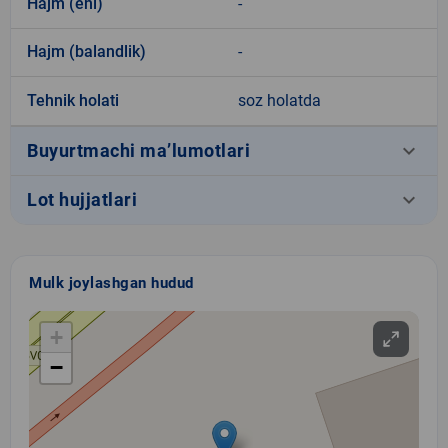
Hajm (eni)
-
Hajm (balandlik)
-
Tehnik holati
soz holatda
keyboard_arrow_down
Buyurtmachi ma’lumotlari
keyboard_arrow_down
Lot hujjatlari
Mulk joylashgan hudud
+
−