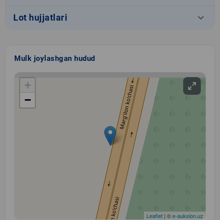
keyboard_arrow_down
Lot hujjatlari
Mulk joylashgan hudud
+
−
Leaflet
| ©
e-auksion.uz