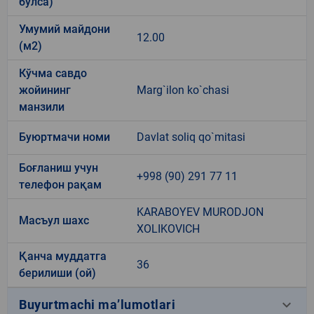
бўлса)
Умумий майдони
12.00
(м2)
Кўчма савдо
жойининг
Marg`ilon ko`chasi
манзили
Буюртмачи номи
Davlat soliq qo`mitasi
Боғланиш учун
+998 (90) 291 77 11
телефон рақам
KARABOYEV MURODJON
Масъул шахс
XOLIKOVICH
Қанча муддатга
36
берилиши (ой)
keyboard_arrow_down
Buyurtmachi ma’lumotlari