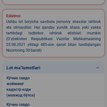
Eslatma:
Ushbu lot bo‘yicha savdoda jismoniy shaxslar ishtirok
eta olmaydilar. Har qanday yuridik shaxs yoki yakka
tartibdagi tadbirkor ishtirok etishlari mumkin
(O‘zbekiston Respublikasi Vazirlar Mahkamasining
03.08.2021 yildagi 485-son qarori bilan tasdiqlangan
Nizomning 30-bandi)
keyboard_arrow_down
Lot ma’lumotlari
Кўчма савдо
жойининг
кадастр коди
(мавжуд бўлса)
Кўчма савдо