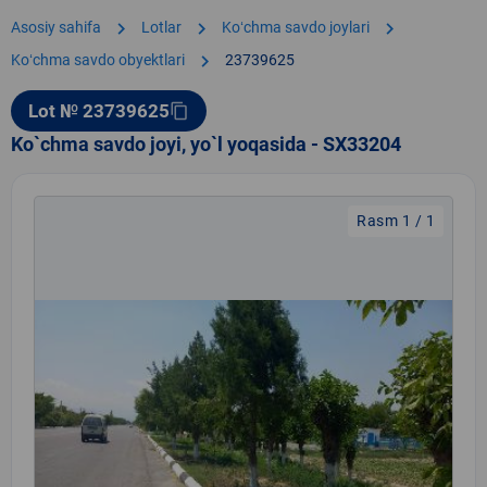
chevron_right
chevron_right
chevron_right
Asosiy sahifa
Lotlar
Koʻchma savdo joylari
chevron_right
Koʻchma savdo obyektlari
23739625
Lot № 23739625
content_copy
Ko`chma savdo joyi, yo`l yoqasida - SX33204
Rasm 1 / 1