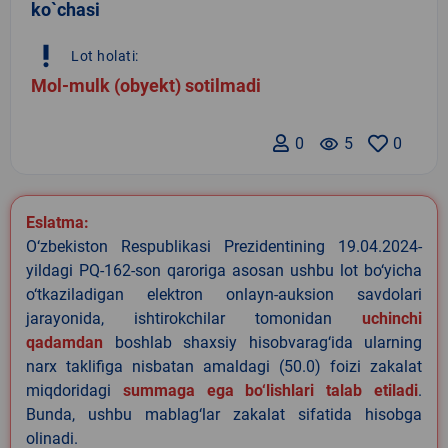
ko`chasi
priority_high
Lot holati:
Mol-mulk (obyekt) sotilmadi
0
remove_red_eye
5
0
Eslatma:
O‘zbekiston Respublikasi Prezidentining 19.04.2024-
yildagi PQ-162-son qaroriga asosan ushbu lot bo‘yicha
o‘tkaziladigan elektron onlayn-auksion savdolari
jarayonida, ishtirokchilar tomonidan
uchinchi
qadamdan
boshlab shaxsiy hisobvarag‘ida ularning
narx taklifiga nisbatan amaldagi (50.0) foizi zakalat
miqdoridagi
summaga ega bo‘lishlari talab etiladi
.
Bunda, ushbu mablag‘lar zakalat sifatida hisobga
olinadi.