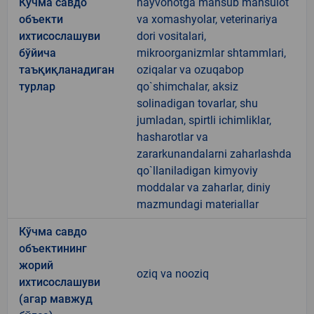
Кўчма савдо
hayvonotga mansub mahsulot
объекти
va xomashyolar, veterinariya
ихтисослашуви
dori vositalari,
бўйича
mikroorganizmlar shtammlari,
таъқиқланадиган
oziqalar va ozuqabop
турлар
qo`shimchalar, aksiz
solinadigan tovarlar, shu
jumladan, spirtli ichimliklar,
hasharotlar va
zararkunandalarni zaharlashda
qo`llaniladigan kimyoviy
moddalar va zaharlar, diniy
mazmundagi materiallar
Кўчма савдо
объектининг
жорий
oziq va nooziq
ихтисослашуви
(агар мавжуд