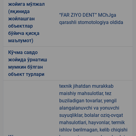
жойига мўлжал
(яқинида
“FAR ZIYO DENT” MChJga
жойлашган
qarashli stomotologiya oldida
объектлар
бўйича қисқа
маълумот)
Кўчма савдо
жойида ўрнатиш
мумкин бўлган
объект турлари
texnik jihatdan murakkab
maishiy mahsulotlar, tez
buziladigan tovarlar, yengil
alangalanuvchi va yonuvchi
suyuqliklar, bolalar oziq-ovqat
mahsulotlari, hayvonlar, termik
ishlov berilmagan, kelib chiqishi