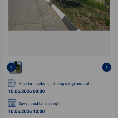
keyboard_arrow_left
keyboard_arrow_right
Item
1
Arizalarni qabul qilishning oxirgi muddati:
of
10.06.2026 09:00
1
Savdo boshlanish vaqti:
10.06.2026 10:00