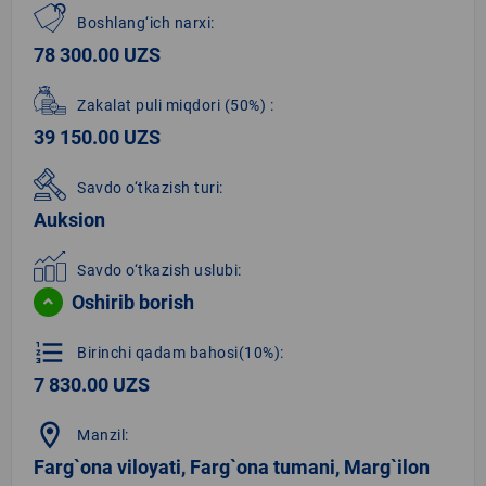
Boshlang‘ich narxi:
78 300.00 UZS
Zakalat puli miqdori
(50%)
:
39 150.00 UZS
Savdo o‘tkazish turi:
Auksion
Savdo o‘tkazish uslubi:
Oshirib borish
format_list_numbered
Birinchi qadam bahosi(10%):
7 830.00 UZS
location_on
Manzil:
Farg`ona viloyati, Farg`ona tumani, Marg`ilon