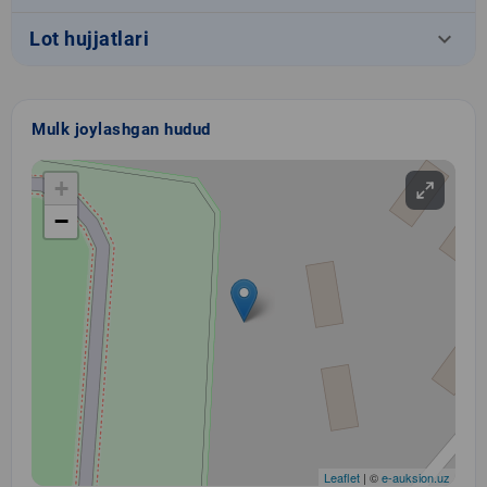
keyboard_arrow_down
Lot hujjatlari
Mulk joylashgan hudud
+
−
Leaflet
| ©
e-auksion.uz