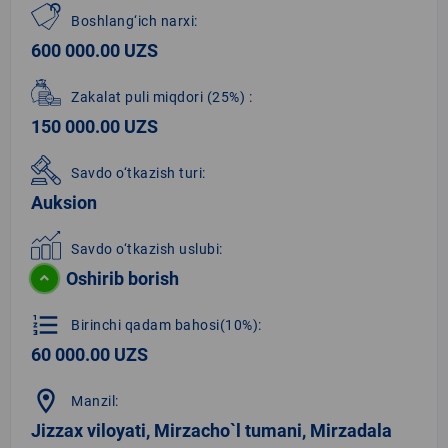
Boshlang‘ich narxi:
600 000.00 UZS
Zakalat puli miqdori
(25%)
:
150 000.00 UZS
Savdo o‘tkazish turi:
Auksion
Savdo o‘tkazish uslubi:
Oshirib borish
format_list_numbered
Birinchi qadam bahosi(10%):
60 000.00 UZS
location_on
Manzil:
Jizzax viloyati, Mirzacho`l tumani, Mirzadala