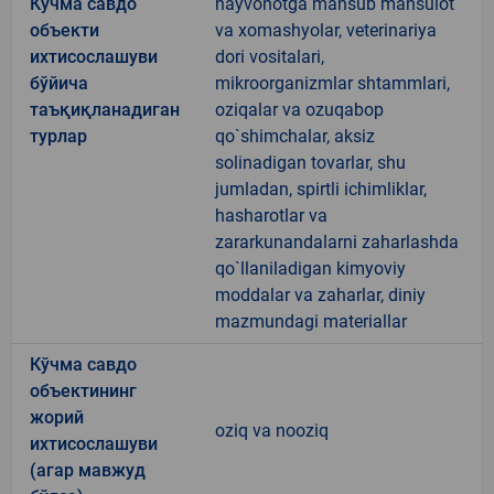
Кўчма савдо
hayvonotga mansub mahsulot
объекти
va xomashyolar, veterinariya
ихтисослашуви
dori vositalari,
бўйича
mikroorganizmlar shtammlari,
таъқиқланадиган
oziqalar va ozuqabop
турлар
qo`shimchalar, aksiz
solinadigan tovarlar, shu
jumladan, spirtli ichimliklar,
hasharotlar va
zararkunandalarni zaharlashda
qo`llaniladigan kimyoviy
moddalar va zaharlar, diniy
mazmundagi materiallar
Кўчма савдо
объектининг
жорий
oziq va nooziq
ихтисослашуви
(агар мавжуд