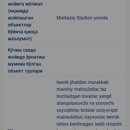
жойига мўлжал
(яқинида
жойлашган
Markaziy Stadion yonida
объектлар
бўйича қисқа
маълумот)
Кўчма савдо
жойида ўрнатиш
мумкин бўлган
объект турлари
texnik jihatdan murakkab
maishiy mahsulotlar, tez
buziladigan tovarlar, yengil
alangalanuvchi va yonuvchi
suyuqliklar, bolalar oziq-ovqat
mahsulotlari, hayvonlar, termik
ishlov berilmagan, kelib chiqishi