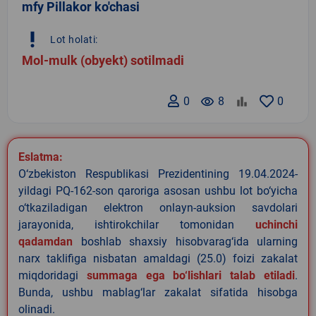
mfy Pillakor ko'chasi
priority_high
Lot holati:
Mol-mulk (obyekt) sotilmadi
0
remove_red_eye
8
0
Eslatma:
O‘zbekiston Respublikasi Prezidentining 19.04.2024-
yildagi PQ-162-son qaroriga asosan ushbu lot bo‘yicha
o‘tkaziladigan elektron onlayn-auksion savdolari
jarayonida, ishtirokchilar tomonidan
uchinchi
qadamdan
boshlab shaxsiy hisobvarag‘ida ularning
narx taklifiga nisbatan amaldagi (25.0) foizi zakalat
miqdoridagi
summaga ega bo‘lishlari talab etiladi
.
Bunda, ushbu mablag‘lar zakalat sifatida hisobga
olinadi.