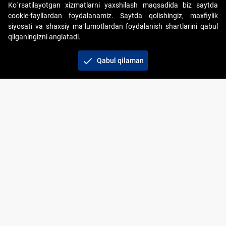
Ko`rsatilayotgan xizmatlarni yaxshilash maqsadida biz saytda
cookie-fayllardan foydalanamiz. Saytda qolishingiz, maxfiylik
siyosati va shaxsiy ma`lumotlardan foydalanish shartlarini qabul
qilganingizni anglatadi.
Copyright © 2017-2026. "Elektron onlayn-auksionlarni
tashkil etish" AJ. Barcha huquqlar himoyalangan
check
Qabul qilaman
To‘lov usullari
Bog‘lanish