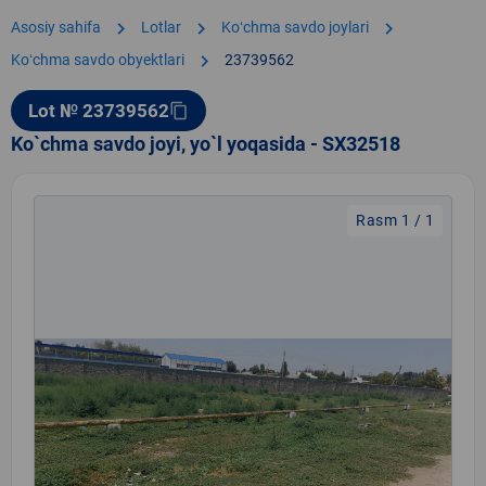
chevron_right
chevron_right
chevron_right
Asosiy sahifa
Lotlar
Koʻchma savdo joylari
chevron_right
Koʻchma savdo obyektlari
23739562
Lot № 23739562
content_copy
Ko`chma savdo joyi, yo`l yoqasida - SX32518
Rasm 1 / 1