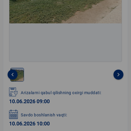
keyboard_arrow_left
keyboard_arrow_right
Item
1
Arizalarni qabul qilishning oxirgi muddati:
of
10.06.2026 09:00
1
Savdo boshlanish vaqti:
10.06.2026 10:00