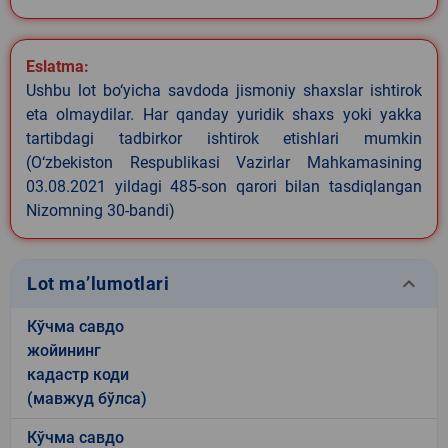
Eslatma:
Ushbu lot bo‘yicha savdoda jismoniy shaxslar ishtirok
eta olmaydilar. Har qanday yuridik shaxs yoki yakka
tartibdagi tadbirkor ishtirok etishlari mumkin
(O‘zbekiston Respublikasi Vazirlar Mahkamasining
03.08.2021 yildagi 485-son qarori bilan tasdiqlangan
Nizomning 30-bandi)
keyboard_arrow_down
Lot ma’lumotlari
Кўчма савдо
жойининг
кадастр коди
(мавжуд бўлса)
Кўчма савдо