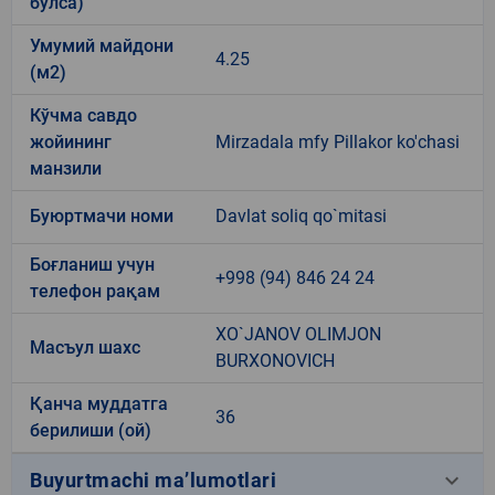
бўлса)
Умумий майдони
4.25
(м2)
Кўчма савдо
жойининг
Mirzadala mfy Pillakor ko'chasi
манзили
Буюртмачи номи
Davlat soliq qo`mitasi
Боғланиш учун
+998 (94) 846 24 24
телефон рақам
XO`JANOV OLIMJON
Масъул шахс
BURXONOVICH
Қанча муддатга
36
берилиши (ой)
keyboard_arrow_down
Buyurtmachi ma’lumotlari