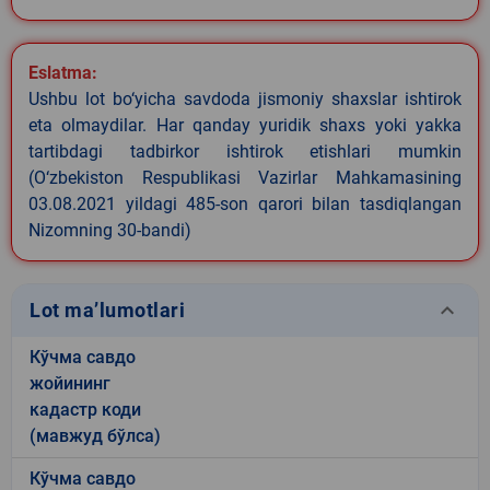
Eslatma:
Ushbu lot bo‘yicha savdoda jismoniy shaxslar ishtirok
eta olmaydilar. Har qanday yuridik shaxs yoki yakka
tartibdagi tadbirkor ishtirok etishlari mumkin
(O‘zbekiston Respublikasi Vazirlar Mahkamasining
03.08.2021 yildagi 485-son qarori bilan tasdiqlangan
Nizomning 30-bandi)
keyboard_arrow_down
Lot ma’lumotlari
Кўчма савдо
жойининг
кадастр коди
(мавжуд бўлса)
Кўчма савдо