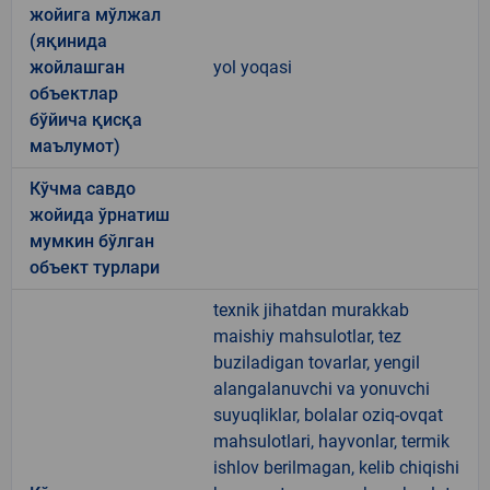
жойига мўлжал
(яқинида
жойлашган
yol yoqasi
объектлар
бўйича қисқа
маълумот)
Кўчма савдо
жойида ўрнатиш
мумкин бўлган
объект турлари
texnik jihatdan murakkab
maishiy mahsulotlar, tez
buziladigan tovarlar, yengil
alangalanuvchi va yonuvchi
suyuqliklar, bolalar oziq-ovqat
mahsulotlari, hayvonlar, termik
ishlov berilmagan, kelib chiqishi