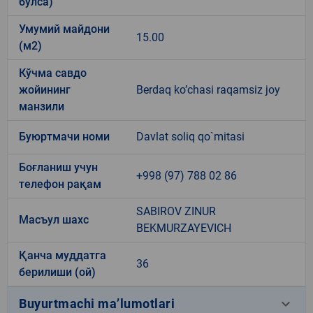
бўлса)
Умумий майдони
15.00
(м2)
Кўчма савдо
жойининг
Berdaq ko’chasi raqamsiz joy
манзили
Буюртмачи номи
Davlat soliq qo`mitasi
Боғланиш учун
+998 (97) 788 02 86
телефон рақам
SABIROV ZINUR
Масъул шахс
BEKMURZAYEVICH
Қанча муддатга
36
берилиши (ой)
keyboard_arrow_down
Buyurtmachi ma’lumotlari