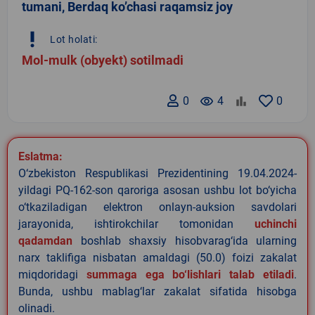
tumani, Berdaq ko’chasi raqamsiz joy
priority_high
Lot holati:
Mol-mulk (obyekt) sotilmadi
0
remove_red_eye
4
0
Eslatma:
O‘zbekiston Respublikasi Prezidentining 19.04.2024-
yildagi PQ-162-son qaroriga asosan ushbu lot bo‘yicha
o‘tkaziladigan elektron onlayn-auksion savdolari
jarayonida, ishtirokchilar tomonidan
uchinchi
qadamdan
boshlab shaxsiy hisobvarag‘ida ularning
narx taklifiga nisbatan amaldagi (50.0) foizi zakalat
miqdoridagi
summaga ega bo‘lishlari talab etiladi
.
Bunda, ushbu mablag‘lar zakalat sifatida hisobga
olinadi.