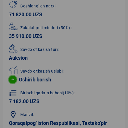
Boshlang‘ich narxi:
71 820.00 UZS
Zakalat puli miqdori
(50%)
:
35 910.00 UZS
Savdo o‘tkazish turi:
Auksion
Savdo o‘tkazish uslubi:
Oshirib borish
format_list_numbered
Birinchi qadam bahosi(10%):
7 182.00 UZS
location_on
Manzil:
Qoraqalpog`iston Respublikasi, Taxtako'pir