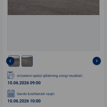
keyboard_arrow_left
keyboard_arrow_right
Item
1
Arizalarni qabul qilishning oxirgi muddati:
of
10.06.2026 09:00
2
Savdo boshlanish vaqti:
10.06.2026 10:00