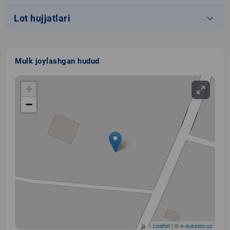
keyboard_arrow_down
Lot hujjatlari
Mulk joylashgan hudud
+
−
Leaflet
| ©
e-auksion.uz