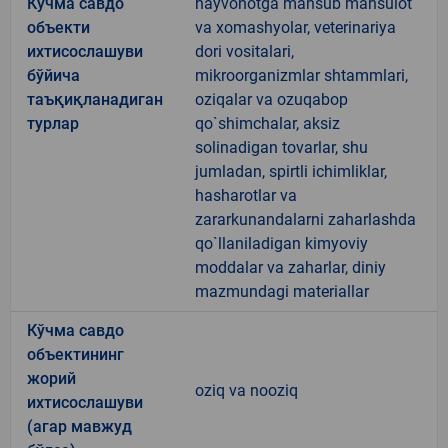
Кўчма савдо
hayvonotga mansub mahsulot
объекти
va xomashyolar, veterinariya
ихтисослашуви
dori vositalari,
бўйича
mikroorganizmlar shtammlari,
таъқиқланадиган
oziqalar va ozuqabop
турлар
qo`shimchalar, aksiz
solinadigan tovarlar, shu
jumladan, spirtli ichimliklar,
hasharotlar va
zararkunandalarni zaharlashda
qo`llaniladigan kimyoviy
moddalar va zaharlar, diniy
mazmundagi materiallar
Кўчма савдо
объектининг
жорий
oziq va nooziq
ихтисослашуви
(агар мавжуд