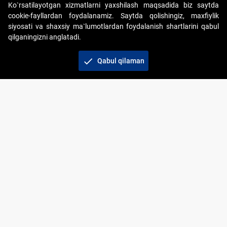
Ko`rsatilayotgan xizmatlarni yaxshilash maqsadida biz saytda
cookie-fayllardan foydalanamiz. Saytda qolishingiz, maxfiylik
siyosati va shaxsiy ma`lumotlardan foydalanish shartlarini qabul
qilganingizni anglatadi.
Copyright © 2017-2026. "Elektron onlayn-auksionlarni
tashkil etish" AJ. Barcha huquqlar himoyalangan
check
Qabul qilaman
To‘lov usullari
Bog‘lanish