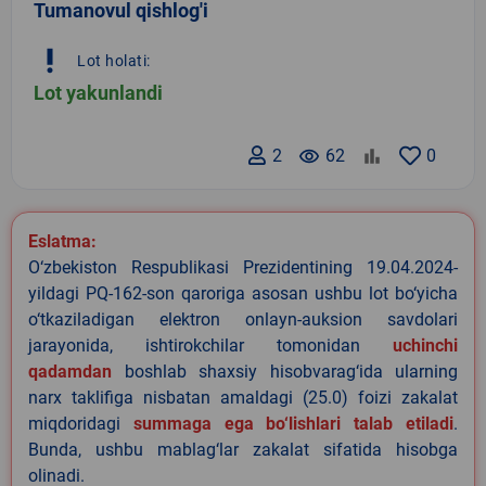
Tumanovul qishlog'i
priority_high
Lot holati:
Lot yakunlandi
2
remove_red_eye
62
0
Eslatma:
O‘zbekiston Respublikasi Prezidentining 19.04.2024-
yildagi PQ-162-son qaroriga asosan ushbu lot bo‘yicha
o‘tkaziladigan elektron onlayn-auksion savdolari
jarayonida, ishtirokchilar tomonidan
uchinchi
qadamdan
boshlab shaxsiy hisobvarag‘ida ularning
narx taklifiga nisbatan amaldagi (25.0) foizi zakalat
miqdoridagi
summaga ega bo‘lishlari talab etiladi
.
Bunda, ushbu mablag‘lar zakalat sifatida hisobga
olinadi.