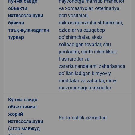
Кўчма савдо
hayvonotga mansub mahsulot
объекти
va xomashyolar, veterinariya
ихтисослашуви
dori vositalari,
бўйича
mikroorganizmlar shtammlari,
таъқиқланадиган
oziqalar va ozuqabop
турлар
qo`shimchalar, aksiz
solinadigan tovarlar, shu
jumladan, spirtli ichimliklar,
hasharotlar va
zararkunandalarni zaharlashda
qo`llaniladigan kimyoviy
moddalar va zaharlar, diniy
mazmundagi materiallar
Кўчма савдо
объектининг
жорий
Sartaroshlik xizmatlari
ихтисослашуви
(агар мавжуд