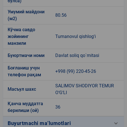
бўлса)
Умумий майдони
80.56
(м2)
Кўчма савдо
жойининг
Tumanovul qishlog'i
манзили
Буюртмачи номи
Davlat soliq qo`mitasi
Боғланиш учун
+998 (99) 220-45-26
телефон рақам
SALIMOV SHODIYOR TEMUR
Масъул шахс
O‘G‘LI
Қанча муддатга
36
берилиши (ой)
keyboard_arrow_down
Buyurtmachi ma’lumotlari