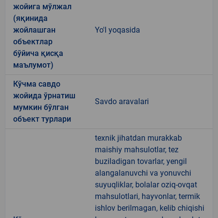
жойига мўлжал
(яқинида
жойлашган
Yo'l yoqasida
объектлар
бўйича қисқа
маълумот)
Кўчма савдо
жойида ўрнатиш
Savdo aravalari
мумкин бўлган
объект турлари
texnik jihatdan murakkab
maishiy mahsulotlar, tez
buziladigan tovarlar, yengil
alangalanuvchi va yonuvchi
suyuqliklar, bolalar oziq-ovqat
mahsulotlari, hayvonlar, termik
ishlov berilmagan, kelib chiqishi