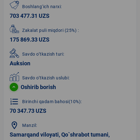
Boshlang‘ich narxi:
703 477.31 UZS
Zakalat puli miqdori
(25%)
:
175 869.33 UZS
Savdo o‘tkazish turi:
Auksion
Savdo o‘tkazish uslubi:
Oshirib borish
format_list_numbered
Birinchi qadam bahosi(10%):
70 347.73 UZS
location_on
Manzil:
Samarqand viloyati, Qo`shrabot tumani,