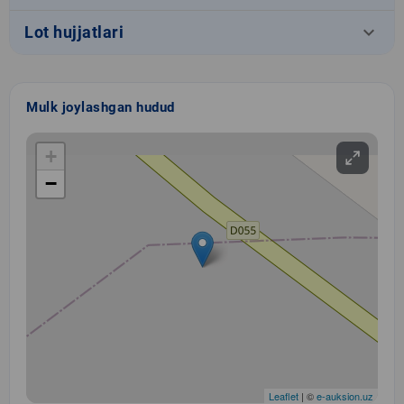
keyboard_arrow_down
Lot hujjatlari
Mulk joylashgan hudud
+
−
Leaflet
| ©
e-auksion.uz