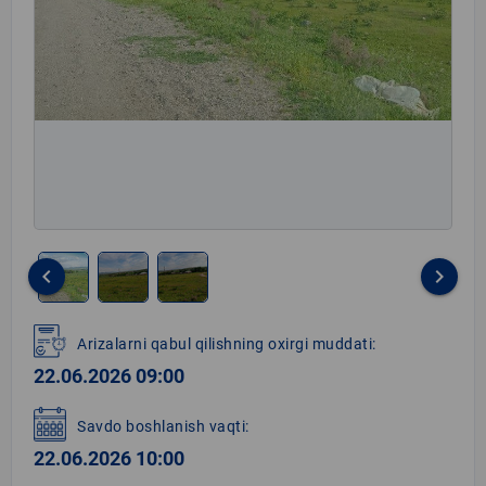
keyboard_arrow_left
keyboard_arrow_right
Item
1
Arizalarni qabul qilishning oxirgi muddati:
of
22.06.2026 09:00
3
Savdo boshlanish vaqti:
22.06.2026 10:00