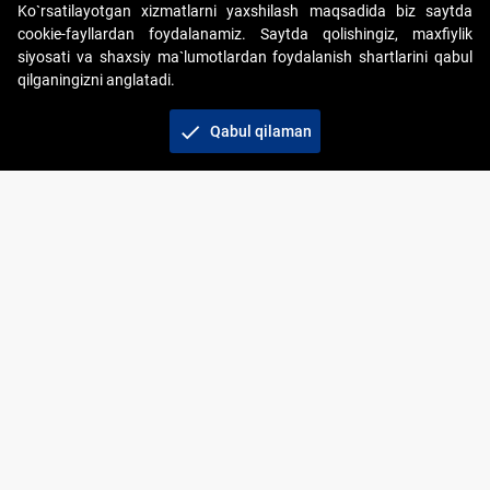
Ko`rsatilayotgan xizmatlarni yaxshilash maqsadida biz saytda
cookie-fayllardan foydalanamiz. Saytda qolishingiz, maxfiylik
siyosati va shaxsiy ma`lumotlardan foydalanish shartlarini qabul
qilganingizni anglatadi.
Copyright © 2017-2026. "Elektron onlayn-auksionlarni
tashkil etish" AJ. Barcha huquqlar himoyalangan
check
Qabul qilaman
To‘lov usullari
Bog‘lanish