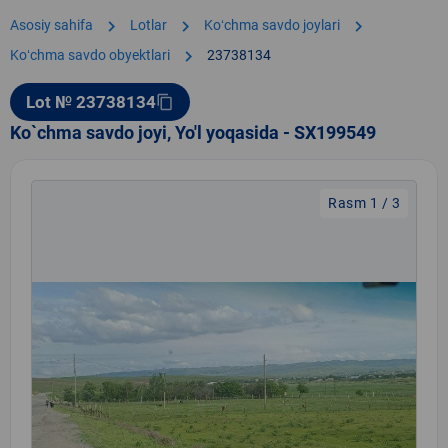
chevron_right
chevron_right
chevron_right
Asosiy sahifa
Lotlar
Koʻchma savdo joylari
chevron_right
Koʻchma savdo obyektlari
23738134
Lot № 23738134
content_copy
Ko`chma savdo joyi, Yo'l yoqasida - SX199549
Rasm 1 / 3