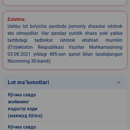
Eslatma:
Ushbu lot bo‘yicha savdoda jismoniy shaxslar ishtirok
eta olmaydilar. Har qanday yuridik shaxs yoki yakka
tartibdagi tadbirkor ishtirok etishlari mumkin
(O‘zbekiston Respublikasi Vazirlar Mahkamasining
03.08.2021 yildagi 485-son qarori bilan tasdiqlangan
Nizomning 30-bandi)
keyboard_arrow_down
Lot ma’lumotlari
Кўчма савдо
жойининг
кадастр коди
(мавжуд бўлса)
Кўчма савдо