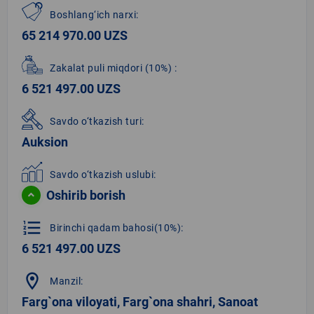
Boshlang‘ich narxi:
65 214 970.00 UZS
Zakalat puli miqdori
(10%)
:
6 521 497.00 UZS
Savdo o‘tkazish turi:
Auksion
Savdo o‘tkazish uslubi:
Oshirib borish
format_list_numbered
Birinchi qadam bahosi(10%):
6 521 497.00 UZS
location_on
Manzil:
Farg`ona viloyati, Farg`ona shahri, Sanoat