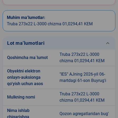
Muhim ma’lumotlar:
Truba 273x22 L-3000 chizma 01,0294,41 KEM
keyboard_arrow_down
Lot ma’lumotlari
Truba 273x22 L-3000
Qoshimcha ma`lumot
chizma 01,0294,41 KEM
Obyektni elektron
"IES" AJning 2026-yil 06-
onlayn-auksionga
martdagi 61-son Buyrug'i
qo‘yish uchun asos
Truba 273x22 L-3000
Mulkning nomi
chizma 01,0294,41 KEM
Nima ishlab
Qozon agregatlaridan bug'
chiqarishga