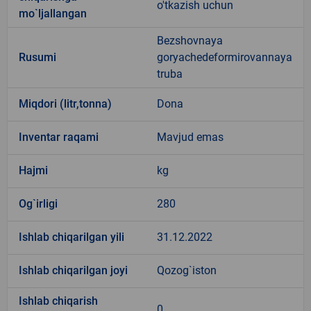
o'tkazish uchun
mo`ljallangan
Bezshovnaya
Rusumi
goryachedeformirovannaya
truba
Miqdori (litr,tonna)
Dona
Inventar raqami
Mavjud emas
Hajmi
kg
Og`irligi
280
Ishlab chiqarilgan yili
31.12.2022
Ishlab chiqarilgan joyi
Qozog`iston
Ishlab chiqarish
0