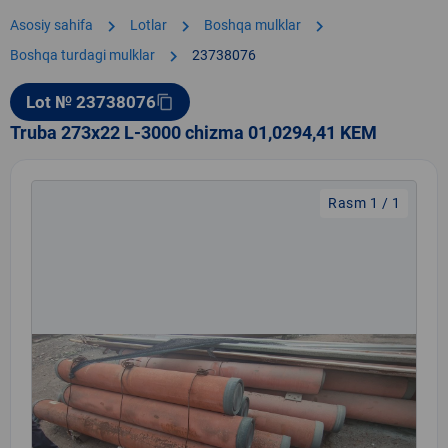
chevron_right
chevron_right
chevron_right
Asosiy sahifa
Lotlar
Boshqa mulklar
chevron_right
Boshqa turdagi mulklar
23738076
Lot № 23738076
content_copy
Truba 273x22 L-3000 chizma 01,0294,41 KEM
Rasm 1 / 1