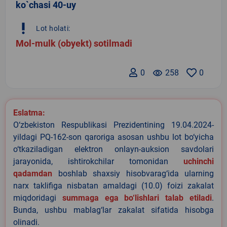
ko`chasi 40-uy
priority_high
Lot holati:
Mol-mulk (obyekt) sotilmadi
0
remove_red_eye
258
0
Eslatma:
O‘zbekiston Respublikasi Prezidentining 19.04.2024-
yildagi PQ-162-son qaroriga asosan ushbu lot bo‘yicha
o‘tkaziladigan elektron onlayn-auksion savdolari
jarayonida, ishtirokchilar tomonidan
uchinchi
qadamdan
boshlab shaxsiy hisobvarag‘ida ularning
narx taklifiga nisbatan amaldagi (10.0) foizi zakalat
miqdoridagi
summaga ega bo‘lishlari talab etiladi
.
Bunda, ushbu mablag‘lar zakalat sifatida hisobga
olinadi.