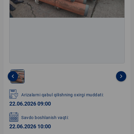
keyboard_arrow_left
keyboard_arrow_right
Item
1
Arizalarni qabul qilishning oxirgi muddati:
of
22.06.2026 09:00
1
Savdo boshlanish vaqti:
22.06.2026 10:00