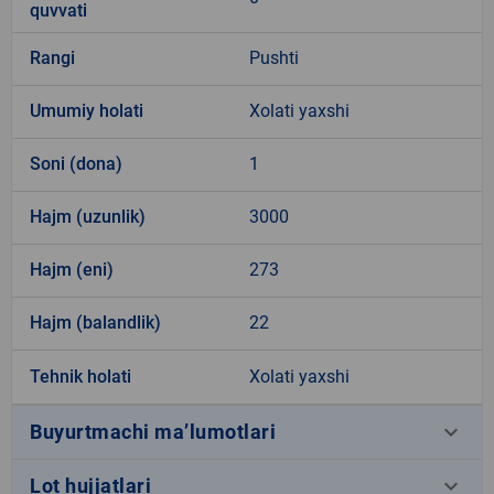
quvvati
Rangi
Pushti
Umumiy holati
Xolati yaxshi
Soni (dona)
1
Hajm (uzunlik)
3000
Hajm (eni)
273
Hajm (balandlik)
22
Tehnik holati
Xolati yaxshi
keyboard_arrow_down
Buyurtmachi ma’lumotlari
keyboard_arrow_down
Lot hujjatlari