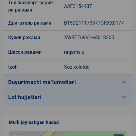
Тех.пасспорт серия
AAF3154437
ва раками
Двигатель раками
B15D211170377GRXX0177
Кузов раками
XWBTF69V1HA018205
Шасси раками
raqamsiz
Izoh
Soz xolatda
keyboard_arrow_down
Buyurtmachi ma’lumotlari
keyboard_arrow_down
Lot hujjatlari
Mulk joylashgan hudud