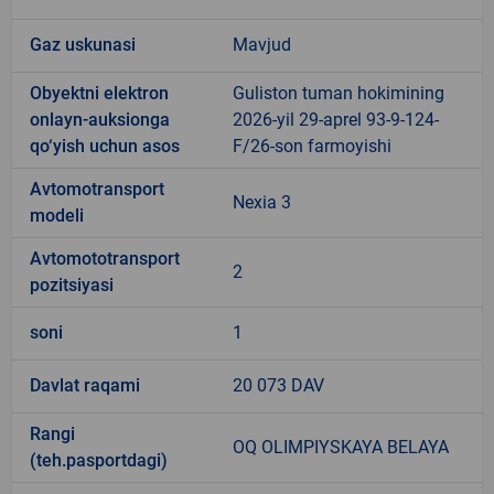
Gaz uskunasi
Mavjud
Obyektni elektron
Guliston tuman hokimining
onlayn-auksionga
2026-yil 29-aprel 93-9-124-
qo‘yish uchun asos
F/26-son farmoyishi
Avtomotransport
Nexia 3
modeli
Avtomototransport
2
pozitsiyasi
soni
1
Davlat raqami
20 073 DAV
Rangi
OQ OLIMPIYSKAYA BELAYA
(teh.pasportdagi)