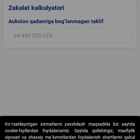
Zakalat kalkulyatori
Auksion qadamiga bog‘lanmagan taklif
Copyright © 2017-2026. "Elektron onlayn-auksionlarni tashkil etish"
Ko`rsatilayotgan xizmatlarni yaxshilash maqsadida biz saytda
AJ. Barcha huquqlar himoyalangan
cookie-fayllardan foydalanamiz. Saytda qolishingiz, maxfiylik
siyosati va shaxsiy ma`lumotlardan foydalanish shartlarini qabul