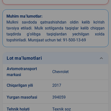
Muhim ma’lumotlar:
Mulkni savdoda qatnashishdan oldin kelib ko'rish
tavsiya etiladi. Mulk sotilganda taqiqlar kelib chiqqan
taqdirda g'olibga taqiqlardan yechilgan xolda
topshiriladi. Murojaat uchun tel: 91-500-13-69
keyboard_arrow_down
Lot ma’lumotlari
Avtomotransport
Chevrolet
markasi
Chiqarilgan yili
2017
Yurgan masofasi
394059
Tehnik holati
Texnik soz