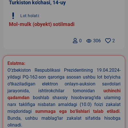
Turkiston ko'chasi, 14-uy
priority_high
Lot holati:
Mol-mulk (obyekt) sotilmadi
0
remove_red_eye
306
2
Eslatma:
O‘zbekiston Respublikasi Prezidentining 19.04.2024-
yildagi PQ-162-son qaroriga asosan ushbu lot bo‘yicha
o‘tkaziladigan elektron onlayn-auksion savdolari
jarayonida, ishtirokchilar tomonidan
uchinchi
qadamdan
boshlab shaxsiy hisobvarag‘ida ularning
narx taklifiga nisbatan amaldagi (10.0) foizi zakalat
miqdoridagi
summaga ega bo‘lishlari talab etiladi
.
Bunda, ushbu mablag‘lar zakalat sifatida hisobga
olinadi.