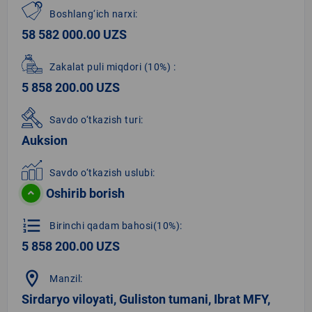
Boshlang‘ich narxi:
58 582 000.00 UZS
Zakalat puli miqdori
(10%)
:
5 858 200.00 UZS
Savdo o‘tkazish turi:
Auksion
Savdo o‘tkazish uslubi:
Oshirib borish
format_list_numbered
Birinchi qadam bahosi(10%):
5 858 200.00 UZS
location_on
Manzil:
Sirdaryo viloyati, Guliston tumani, Ibrat MFY,