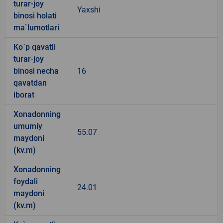
turar-joy
Yaxshi
binosi holati
ma`lumotlari
Ko`p qavatli
turar-joy
binosi necha
16
qavatdan
iborat
Xonadonning
umumiy
55.07
maydoni
(kv.m)
Xonadonning
foydali
24.01
maydoni
(kv.m)