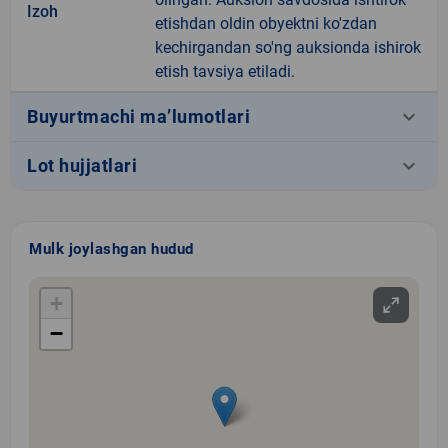
Izoh
etishdan oldin obyektni ko'zdan
kechirgandan so'ng auksionda ishirok
etish tavsiya etiladi.
keyboard_arrow_down
Buyurtmachi ma’lumotlari
keyboard_arrow_down
Lot hujjatlari
Mulk joylashgan hudud
+
−