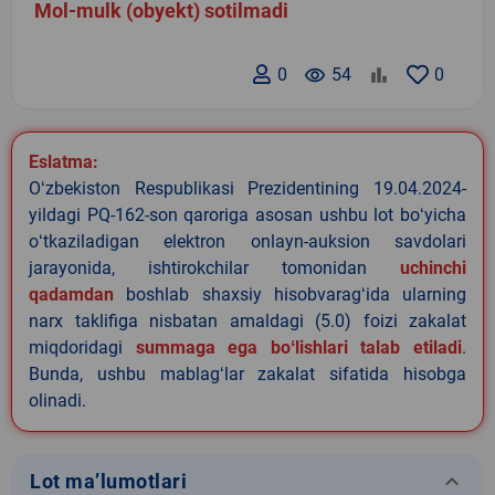
Mol-mulk (obyekt) sotilmadi
0
remove_red_eye
54
0
Eslatma:
Oʻzbekiston Respublikasi Prezidentining 19.04.2024-
yildagi PQ-162-son qaroriga asosan ushbu lot boʻyicha
oʻtkaziladigan elektron onlayn-auksion savdolari
jarayonida, ishtirokchilar tomonidan
uchinchi
qadamdan
boshlab shaxsiy hisobvaragʻida ularning
narx taklifiga nisbatan amaldagi (5.0) foizi zakalat
miqdoridagi
summaga ega boʻlishlari talab etiladi
.
Bunda, ushbu mablagʻlar zakalat sifatida hisobga
olinadi.
keyboard_arrow_down
Lot ma’lumotlari