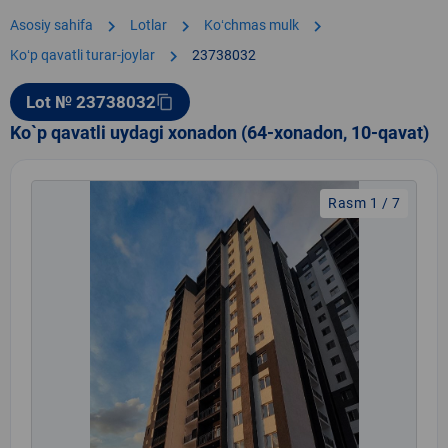
chevron_right
chevron_right
chevron_right
Asosiy sahifa
Lotlar
Koʻchmas mulk
chevron_right
Koʻp qavatli turar-joylar
23738032
Lot № 23738032
content_copy
Ko`p qavatli uydagi xonadon (64-xonadon, 10-qavat)
Rasm 1 / 7