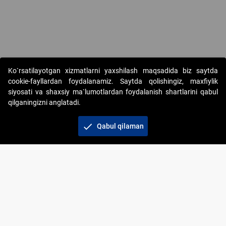
Ko`rsatilayotgan xizmatlarni yaxshilash maqsadida biz saytda
cookie-fayllardan foydalanamiz. Saytda qolishingiz, maxfiylik
siyosati va shaxsiy ma`lumotlardan foydalanish shartlarini qabul
qilganingizni anglatadi.
Copyright © 2017-2026. "Elektron onlayn-auksionlarni
tashkil etish" AJ. Barcha huquqlar himoyalangan
check
Qabul qilaman
To‘lov usullari