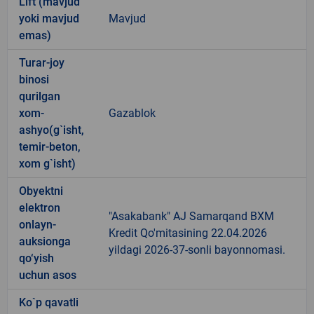
Lift (mavjud
yoki mavjud
Mavjud
emas)
Turar-joy
binosi
qurilgan
xom-
Gazablok
ashyo(g`isht,
temir-beton,
xom g`isht)
Obyektni
elektron
"Asakabank" AJ Samarqand BXM
onlayn-
Kredit Qo'mitasining 22.04.2026
auksionga
yildagi 2026-37-sonli bayonnomasi.
qo‘yish
uchun asos
Ko`p qavatli