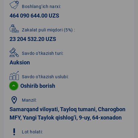
Boshlang‘ich narxi:
464 090 644.00 UZS
Zakalat puli miqdori
(5%)
:
23 204 532.20 UZS
Savdo o‘tkazish turi:
Auksion
Savdo o‘tkazish uslubi:
Oshirib borish
location_on
Manzil:
Samarqand viloyati, Tayloq tumani, Charogbon
MFY, Yangi Taylok qishlogʼi, 9-uy, 64-xonadon
priority_high
Lot holati: