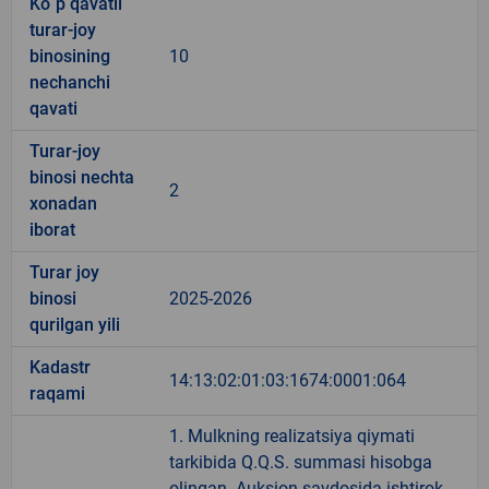
Ko`p qavatli
turar-joy
binosining
10
nechanchi
qavati
Turar-joy
binosi nechta
2
xonadan
iborat
Turar joy
binosi
2025-2026
qurilgan yili
Kadastr
14:13:02:01:03:1674:0001:064
raqami
1. Mulkning realizatsiya qiymati
tarkibida Q.Q.S. summasi hisobga
olingan. Auksion savdosida ishtirok