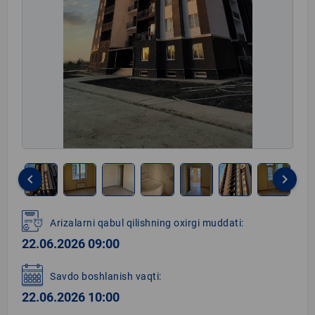
keyboard_arrow_left
keyboard_arrow_right
Item
1
Arizalarni qabul qilishning oxirgi muddati:
of
22.06.2026 09:00
7
Savdo boshlanish vaqti:
22.06.2026 10:00