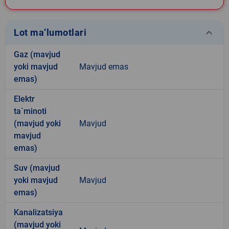
keyboard_arrow_down
Lot ma’lumotlari
Gaz (mavjud
yoki mavjud
Mavjud emas
emas)
Elektr
ta`minoti
(mavjud yoki
Mavjud
mavjud
emas)
Suv (mavjud
yoki mavjud
Mavjud
emas)
Kanalizatsiya
(mavjud yoki