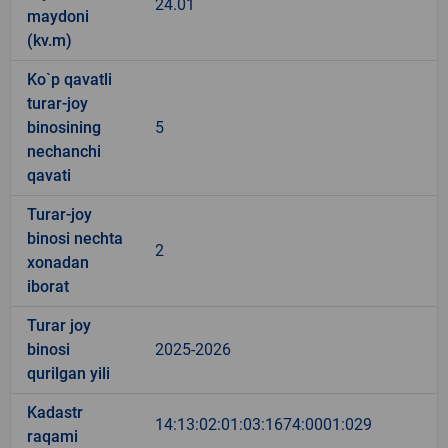
24.01
maydoni
(kv.m)
Ko`p qavatli
turar-joy
binosining
5
nechanchi
qavati
Turar-joy
binosi nechta
2
xonadan
iborat
Turar joy
binosi
2025-2026
qurilgan yili
Kadastr
14:13:02:01:03:1674:0001:029
raqami