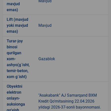
Mavjud
mavjud
emas)
Lift (mavjud
yoki mavjud
Mavjud
emas)
Turar-joy
binosi
qurilgan
xom-
Gazablok
ashyo(g`isht,
temir-beton,
xom g`isht)
Obyektni
elektron
"Asakabank" AJ Samarqand BXM
onlayn-
Kredit Qo'mitasining 22.04.2026
auksionga
yildagi 2026-37-sonli bayonnomasi.
qo‘yish