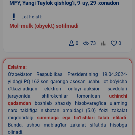
MFY, Yangi Taylok qishlogʼi, 9-uy, 29-xonadon
priority_high
Lot holati:
Mol-mulk (obyekt) sotilmadi
0
remove_red_eye
73
0
Eslatma:
O‘zbekiston Respublikasi Prezidentining 19.04.2024-
yildagi PQ-162-son qaroriga asosan ushbu lot bo‘yicha
o‘tkaziladigan elektron onlayn-auksion savdolari
jarayonida, ishtirokchilar tomonidan
uchinchi
qadamdan
boshlab shaxsiy hisobvarag‘ida ularning
narx taklifiga nisbatan amaldagi (5.0) foizi zakalat
miqdoridagi
summaga ega bo‘lishlari talab etiladi
.
Bunda, ushbu mablag‘lar zakalat sifatida hisobga
olinadi.