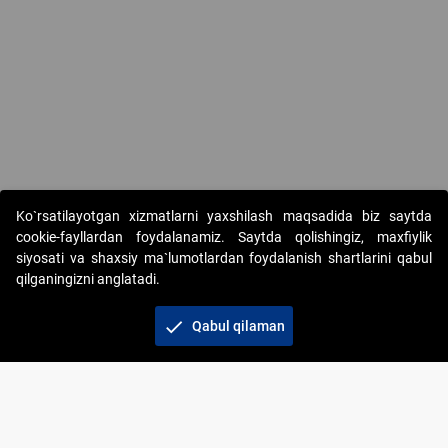
Ko`rsatilayotgan xizmatlarni yaxshilash maqsadida biz saytda
cookie-fayllardan foydalanamiz. Saytda qolishingiz, maxfiylik
siyosati va shaxsiy ma`lumotlardan foydalanish shartlarini qabul
qilganingizni anglatadi.
Copyright © 2017-2026. "Elektron onlayn-auksionlarni
tashkil etish" AJ. Barcha huquqlar himoyalangan
check
Qabul qilaman
To‘lov usullari