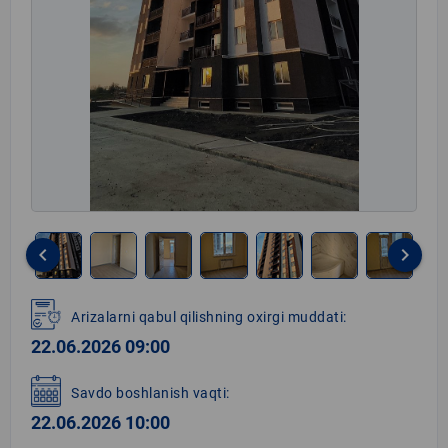
keyboard_arrow_left
keyboard_arrow_right
Item
1
Arizalarni qabul qilishning oxirgi muddati:
of
22.06.2026 09:00
7
Savdo boshlanish vaqti:
22.06.2026 10:00