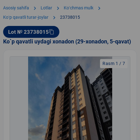
chevron_right
chevron_right
chevron_right
Asosiy sahifa
Lotlar
Koʻchmas mulk
chevron_right
Koʻp qavatli turar-joylar
23738015
Lot № 23738015
content_copy
Ko`p qavatli uydagi xonadon (29-xonadon, 5-qavat)
Rasm 1 / 7