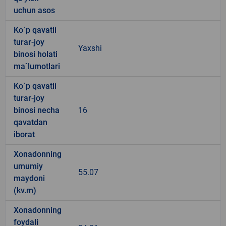
uchun asos
Ko`p qavatli
turar-joy
Yaxshi
binosi holati
ma`lumotlari
Ko`p qavatli
turar-joy
binosi necha
16
qavatdan
iborat
Xonadonning
umumiy
55.07
maydoni
(kv.m)
Xonadonning
foydali