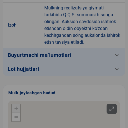
Mulkning realizatsiya qiymati
tarkibida Q.Q.S. summasi hisobga
olingan. Auksion savdosida ishtirok
Izoh
etishdan oldin obyektni ko'zdan
kechirgandan so'ng auksionda ishirok
etish tavsiya etiladi.
keyboard_arrow_down
Buyurtmachi ma’lumotlari
keyboard_arrow_down
Lot hujjatlari
Mulk joylashgan hudud
+
−