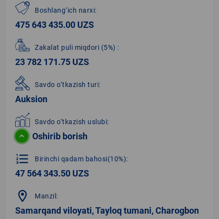
Boshlang‘ich narxi:
475 643 435.00 UZS
Zakalat puli miqdori
(5%)
:
23 782 171.75 UZS
Savdo o‘tkazish turi:
Auksion
Savdo o‘tkazish uslubi:
Oshirib borish
format_list_numbered
Birinchi qadam bahosi(10%):
47 564 343.50 UZS
location_on
Manzil:
Samarqand viloyati, Tayloq tumani, Charogbon