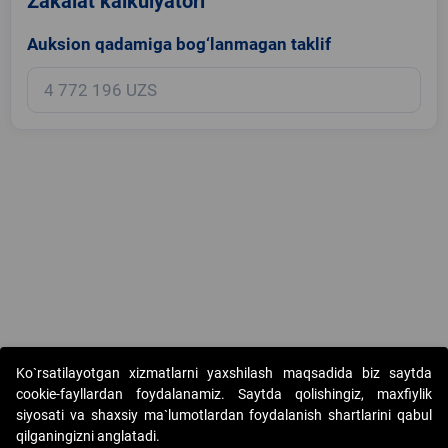
Zakalat kalkulyatori
Auksion qadamiga bog‘lanmagan taklif
Copyright © 2017-2026. "Elektron onlayn-auksionlarni tashkil etish"
Ko`rsatilayotgan xizmatlarni yaxshilash maqsadida biz saytda
AJ. Barcha huquqlar himoyalangan
cookie-fayllardan foydalanamiz. Saytda qolishingiz, maxfiylik
siyosati va shaxsiy ma`lumotlardan foydalanish shartlarini qabul
qilganingizni anglatadi.