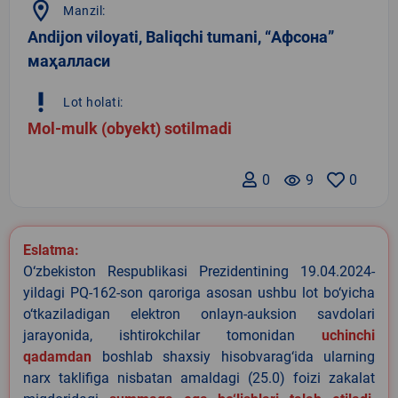
location_on
Manzil:
Andijon viloyati, Baliqchi tumani, “Афсона”
маҳалласи
priority_high
Lot holati:
Mol-mulk (obyekt) sotilmadi
0
remove_red_eye
9
0
Eslatma:
O‘zbekiston Respublikasi Prezidentining 19.04.2024-
yildagi PQ-162-son qaroriga asosan ushbu lot bo‘yicha
o‘tkaziladigan elektron onlayn-auksion savdolari
jarayonida, ishtirokchilar tomonidan
uchinchi
qadamdan
boshlab shaxsiy hisobvarag‘ida ularning
narx taklifiga nisbatan amaldagi (25.0) foizi zakalat