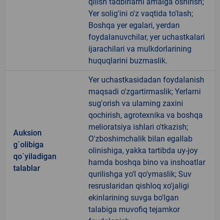
qilish tadbirlarni amalga oshirish;
Yer solig'ini o'z vaqtida to'lash;
Boshqa yer egalari, yerdan
foydalanuvchilar, yer uchastkalari
ijarachilari va mulkdorlarining
huquqlarini buzmaslik.
Yer uchastkasidadan foydalanish
maqsadi o'zgartirmaslik; Yerlarni
sug'orish va ularning zaxini
qochirish, agrotexnika va boshqa
melioratsiya ishlari o'tkazish;
Auksion
O'zboshimchalik bilan egallab
g`olibiga
olinishiga, yakka tartibda uy-joy
qo`yiladigan
hamda boshqa bino va inshoatlar
talablar
qurilishga yo'l qo'ymaslik; Suv
resruslaridan qishloq xo'jaligi
ekinlarining suvga bo'lgan
talabiga muvofiq tejamkor