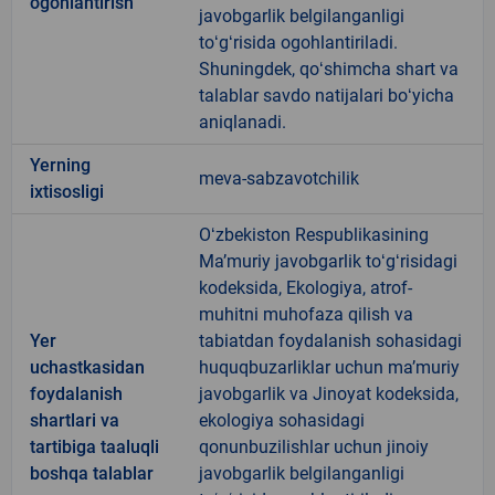
ogohlantirish
javobgarlik belgilanganligi
toʻgʻrisida ogohlantiriladi.
Shuningdek, qoʻshimcha shart va
talablar savdo natijalari boʻyicha
aniqlanadi.
Yerning
meva-sabzavotchilik
ixtisosligi
Oʻzbekiston Respublikasining
Maʼmuriy javobgarlik toʻgʻrisidagi
kodeksida, Ekologiya, atrof-
muhitni muhofaza qilish va
Yer
tabiatdan foydalanish sohasidagi
uchastkasidan
huquqbuzarliklar uchun maʼmuriy
foydalanish
javobgarlik va Jinoyat kodeksida,
shartlari va
ekologiya sohasidagi
tartibiga taaluqli
qonunbuzilishlar uchun jinoiy
boshqa talablar
javobgarlik belgilanganligi