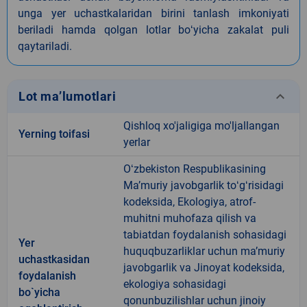
unga yer uchastkalaridan birini tanlash imkoniyati
beriladi hamda qolgan lotlar boʻyicha zakalat puli
qaytariladi.
keyboard_arrow_down
Lot ma’lumotlari
Qishloq xo'jaligiga mo'ljallangan
Yerning toifasi
yerlar
Oʻzbekiston Respublikasining
Maʼmuriy javobgarlik toʻgʻrisidagi
kodeksida, Ekologiya, atrof-
muhitni muhofaza qilish va
tabiatdan foydalanish sohasidagi
Yer
huquqbuzarliklar uchun maʼmuriy
uchastkasidan
javobgarlik va Jinoyat kodeksida,
foydalanish
ekologiya sohasidagi
bo`yicha
qonunbuzilishlar uchun jinoiy