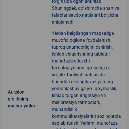
toʻgʻrisida ogohlantiriladi.
Shuningdek, qoʻshimcha shart va
talablar savdo natijalari boʻyicha
aniqlanadi.
Yerdan belgilangan maqsadga
muvofiq oqilona foydalanish,
tuproq unumdorligini oshirish,
ishlab chiqarishning tabiatni
muhofaza qiluvchi
texnologiyalarini qo'llash, o'z
xo'jalik faoliyati natijasida
hududda ekologik vaziyatning
yomonlashuviga yo'l qo'ymaslik;
Auksion
Ishlab turgan irrigatsiya va
g`olibning
melioratsiya tarmoqlari,
majburiyatlari
muhandislik
kommunikatsiyalarini soz holatda
saqlab turish; Yerlarni muhofaza