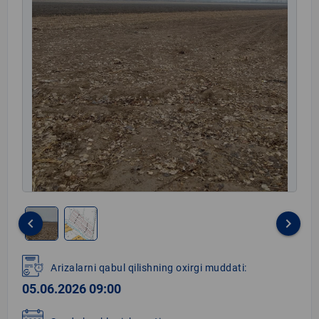
keyboard_arrow_left
keyboard_arrow_right
Item
1
Arizalarni qabul qilishning oxirgi muddati:
of
05.06.2026 09:00
2