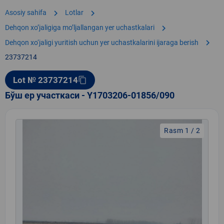
chevron_right
chevron_right
Asosiy sahifa
Lotlar
chevron_right
Dehqon xoʼjaligiga moʼljallangan yer uchastkalari
chevron_right
Dehqon xo‘jaligi yuritish uchun yer uchastkalarini ijaraga berish
23737214
Lot № 23737214
content_copy
Бўш ер участкаси - Y1703206-01856/090
Rasm 1 / 2