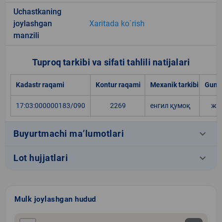
Uchastkaning
joylashgan
Xaritada ko`rish
manzili
Tuproq tarkibi va sifati tahlili natijalari
Kadastr raqami
Kontur raqami
Mexanik tarkibi
Gumu
17:03:000000183/090
2269
енгил қумоқ
жу
keyboard_arrow_down
Buyurtmachi ma’lumotlari
keyboard_arrow_down
Lot hujjatlari
Mulk joylashgan hudud