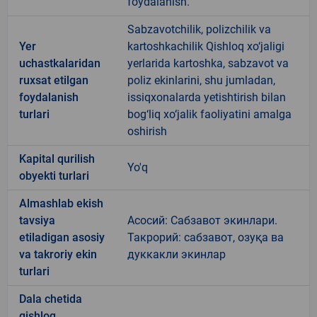
foydalanish.
Sabzavotchilik, polizchilik va
Yer
kartoshkachilik Qishloq xo‘jaligi
uchastkalaridan
yerlarida kartoshka, sabzavot va
ruxsat etilgan
poliz ekinlarini, shu jumladan,
foydalanish
issiqxonalarda yetishtirish bilan
turlari
bog‘liq xo‘jalik faoliyatini amalga
oshirish
Kapital qurilish
Yo'q
obyekti turlari
Almashlab ekish
tavsiya
Асосий: Сабзавот экинлари.
etiladigan asosiy
Такрорий: сабзавот, озуқа ва
va takroriy ekin
дуккакли экинлар
turlari
Dala chetida
qishloq