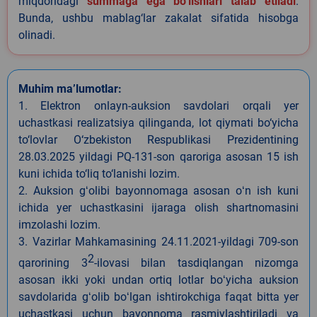
miqdoridagi
summaga ega bo‘lishlari talab etiladi
.
Bunda, ushbu mablag‘lar zakalat sifatida hisobga
olinadi.
Muhim ma’lumotlar:
1. Elektron onlayn-auksion savdolari orqali yer
uchastkasi realizatsiya qilinganda, lot qiymati bo‘yicha
to‘lovlar O‘zbekiston Respublikasi Prezidentining
28.03.2025 yildagi PQ-131-son qaroriga asosan 15 ish
kuni ichida to‘liq to‘lanishi lozim.
2. Auksion gʻolibi bayonnomaga asosan oʻn ish kuni
ichida yer uchastkasini ijaraga olish shartnomasini
imzolashi lozim.
3. Vazirlar Mahkamasining 24.11.2021-yildagi 709-son
2
qarorining 3
-ilovasi bilan tasdiqlangan nizomga
asosan ikki yoki undan ortiq lotlar boʻyicha auksion
savdolarida gʻolib boʻlgan ishtirokchiga faqat bitta yer
uchastkasi uchun bayonnoma rasmiylashtiriladi va