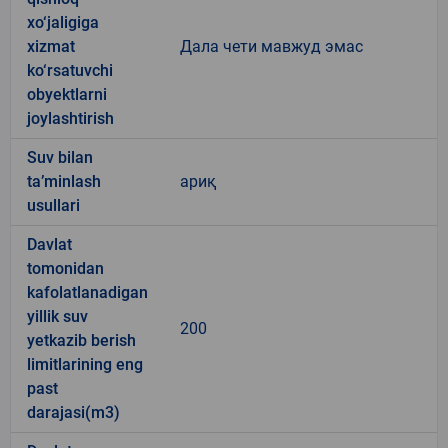
xo‘jaligiga
xizmat
Дала чети мавжуд эмас
ko‘rsatuvchi
obyektlarni
joylashtirish
Suv bilan
ta’minlash
ариқ
usullari
Davlat
tomonidan
kafolatlanadigan
yillik suv
200
yetkazib berish
limitlarining eng
past
darajasi(m3)