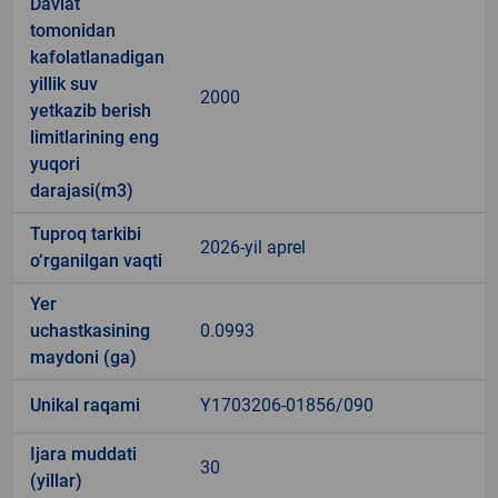
Davlat
tomonidan
kafolatlanadigan
yillik suv
2000
yetkazib berish
limitlarining eng
yuqori
darajasi(m3)
Tuproq tarkibi
2026-yil aprel
o‘rganilgan vaqti
Yer
uchastkasining
0.0993
maydoni (ga)
Unikal raqami
Y1703206-01856/090
Ijara muddati
30
(yillar)