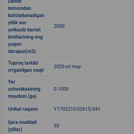
Davlat
tomonidan
kafolatlanadigan
yillik suv
2000
yetkazib berish
limitlarining eng
yuqori
darajasi(m3)
Tuproq tarkibi
2026-yil may
o‘rganilgan vaqti
Yer
uchastkasining
0.1000
maydoni (ga)
Unikal raqami
Y1703210-02615/041
Ijara muddati
30
(yillar)