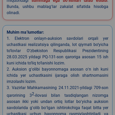
miqdoridagi
summaga ega boʻlishlari talab etiladi
.
Bunda, ushbu mablagʻlar zakalat sifatida hisobga
olinadi.
Muhim ma’lumotlar:
1. Elektron onlayn-auksion savdolari orqali yer
uchastkasi realizatsiya qilinganda, lot qiymati bo‘yicha
to‘lovlar O‘zbekiston Respublikasi Prezidentining
28.03.2025 yildagi PQ-131-son qaroriga asosan 15 ish
kuni ichida to‘liq to‘lanishi lozim.
2. Auksion gʻolibi bayonnomaga asosan oʻn ish kuni
ichida yer uchastkasini ijaraga olish shartnomasini
imzolashi lozim.
3. Vazirlar Mahkamasining 24.11.2021-yildagi 709-son
2
qarorining 3
-ilovasi bilan tasdiqlangan nizomga
asosan ikki yoki undan ortiq lotlar boʻyicha auksion
savdolarida gʻolib boʻlgan ishtirokchiga faqat bitta yer
uchastkasi uchun bayonnoma rasmiylashtiriladi va