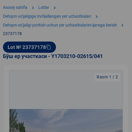
chevron_right
chevron_right
Asosiy sahifa
Lotlar
chevron_right
Dehqon xoʼjaligiga moʼljallangan yer uchastkalari
chevron_right
Dehqon xo‘jaligi yuritish uchun yer uchastkalarini ijaraga berish
23737178
Lot № 23737178
content_copy
Бўш ер участкаси - Y1703210-02615/041
Rasm 1 / 2