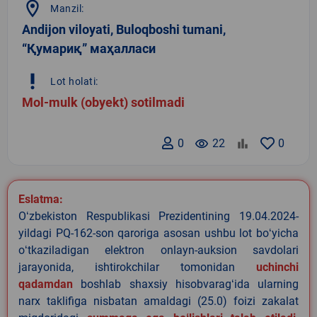
location_on
Manzil:
Andijon viloyati, Buloqboshi tumani,
“Қумариқ” маҳалласи
priority_high
Lot holati:
Mol-mulk (obyekt) sotilmadi
0
remove_red_eye
22
0
Eslatma:
Oʻzbekiston Respublikasi Prezidentining 19.04.2024-
yildagi PQ-162-son qaroriga asosan ushbu lot boʻyicha
oʻtkaziladigan elektron onlayn-auksion savdolari
jarayonida, ishtirokchilar tomonidan
uchinchi
qadamdan
boshlab shaxsiy hisobvaragʻida ularning
narx taklifiga nisbatan amaldagi (25.0) foizi zakalat