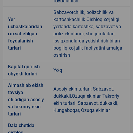
foydalanish.
Sabzavotchilik, polizchilik va
Yer
kartoshkachilik Qishloq xo‘jaligi
uchastkalaridan
yerlarida kartoshka, sabzavot va
ruxsat etilgan
poliz ekinlarini, shu jumladan,
foydalanish
issiqxonalarda yetishtirish bilan
turlari
bog‘liq xo‘jalik faoliyatini amalga
oshirish
Kapital qurilish
Yo'q
obyekti turlari
Almashlab ekish
Asosiy ekin turlari: Sabzavot,
tavsiya
dukkakli,Ozuqa ekinlar, Takroriy
etiladigan asosiy
ekin turlari: Sabzavot, dukkakli,
va takroriy ekin
Kungaboqar, Ozuqa ekinlar
turlari
Dala chetida
qishloq