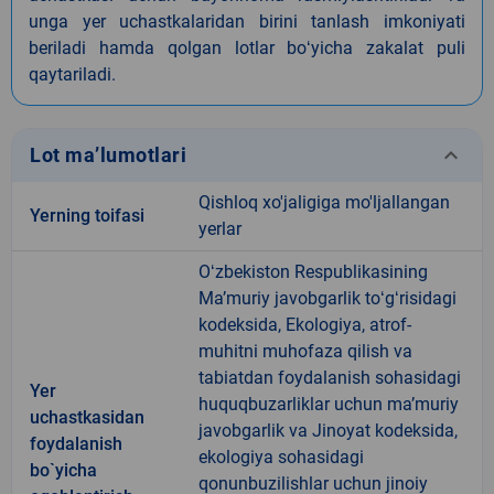
unga yer uchastkalaridan birini tanlash imkoniyati
beriladi hamda qolgan lotlar boʻyicha zakalat puli
qaytariladi.
keyboard_arrow_down
Lot ma’lumotlari
Qishloq xo'jaligiga mo'ljallangan
Yerning toifasi
yerlar
Oʻzbekiston Respublikasining
Maʼmuriy javobgarlik toʻgʻrisidagi
kodeksida, Ekologiya, atrof-
muhitni muhofaza qilish va
tabiatdan foydalanish sohasidagi
Yer
huquqbuzarliklar uchun maʼmuriy
uchastkasidan
javobgarlik va Jinoyat kodeksida,
foydalanish
ekologiya sohasidagi
bo`yicha
qonunbuzilishlar uchun jinoiy