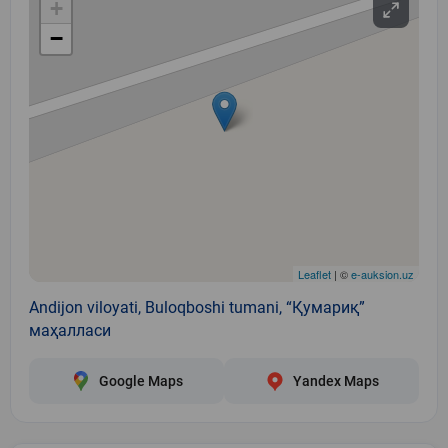
+
−
Leaflet
| ©
e-auksion.uz
Andijon viloyati, Buloqboshi tumani, “Қумариқ”
маҳалласи
Google Maps
Yandex Maps