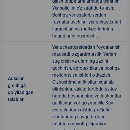
qilish tadbirlarni amalga oshirish;
Yer solig'ini o'z vaqtida to'lash;
Boshqa yer egalari, yerdan
foydalanuvchilar, yer uchastkalari
ijarachilari va mulkdorlarining
huquqlarini buzmaslik.
Yer uchastkasidadan foydalanish
maqsadi o'zgartirmaslik; Yerlarni
sug'orish va ularning zaxini
qochirish, agrotexnika va boshqa
melioratsiya ishlari o'tkazish;
Auksion
O'zboshimchalik bilan egallab
g`olibiga
olinishiga, yakka tartibda uy-joy
qo`yiladigan
hamda boshqa bino va inshoatlar
talablar
qurilishga yo'l qo'ymaslik; Suv
resruslaridan qishloq xo'jaligi
ekinlarining suvga bo'lgan
talabiga muvofiq tejamkor