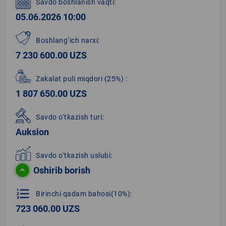
Savdo boshlanish vaqti:
05.06.2026 10:00
Boshlang‘ich narxi:
7 230 600.00 UZS
Zakalat puli miqdori
(25%)
:
1 807 650.00 UZS
Savdo o‘tkazish turi:
Auksion
Savdo o‘tkazish uslubi:
Oshirib borish
format_list_numbered
Birinchi qadam bahosi(10%):
723 060.00 UZS