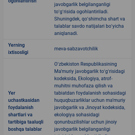
ogohlantirish
javobgarlik belgilanganligi
toʻgʻrisida ogohlantiriladi.
Shuningdek, qoʻshimcha shart va
talablar savdo natijalari boʻyicha
aniqlanadi.
Yerning
meva-sabzavotchilik
ixtisosligi
Oʻzbekiston Respublikasining
Maʼmuriy javobgarlik toʻgʻrisidagi
kodeksida, Ekologiya, atrof-
muhitni muhofaza qilish va
Yer
tabiatdan foydalanish sohasidagi
uchastkasidan
huquqbuzarliklar uchun maʼmuriy
foydalanish
javobgarlik va Jinoyat kodeksida,
shartlari va
ekologiya sohasidagi
tartibiga taaluqli
qonunbuzilishlar uchun jinoiy
boshqa talablar
javobgarlik belgilanganligi