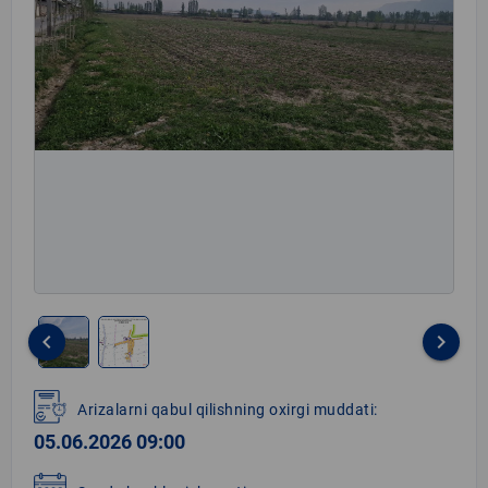
keyboard_arrow_left
keyboard_arrow_right
Item
1
Arizalarni qabul qilishning oxirgi muddati:
of
05.06.2026 09:00
2