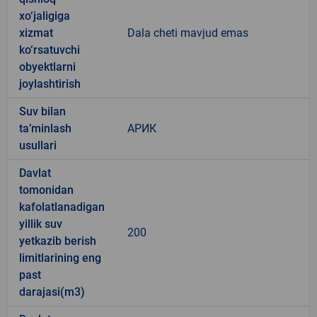
xo‘jaligiga
xizmat
Dala cheti mavjud emas
ko‘rsatuvchi
obyektlarni
joylashtirish
Suv bilan
ta’minlash
АРИК
usullari
Davlat
tomonidan
kafolatlanadigan
yillik suv
200
yetkazib berish
limitlarining eng
past
darajasi(m3)