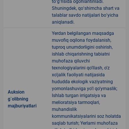
toʻgʻrisida ogohlantiriladi.
Shuningdek, qoʻshimcha shart va
talablar savdo natijalari boʻyicha
aniqlanadi.
Yerdan belgilangan maqsadga
muvofiq oqilona foydalanish,
tuproq unumdorligini oshirish,
ishlab chiqarishning tabiatni
muhofaza qiluvchi
texnologiyalarini qo'llash, o'z
xo'jalik faoliyati natijasida
hududda ekologik vaziyatning
yomonlashuviga yo'l qo'ymaslik;
Auksion
Ishlab turgan irrigatsiya va
g`olibning
melioratsiya tarmoqlari,
majburiyatlari
muhandislik
kommunikatsiyalarini soz holatda
saqlab turish; Yerlarni muhofaza