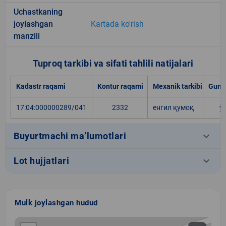
Uchastkaning
joylashgan
Kartada ko'rish
manzili
Tuproq tarkibi va sifati tahlili natijalari
Kadastr raqami
Kontur raqami
Mexanik tarkibi
Gumu
17:04:000000289/041
2332
енгил қумоқ
ў
keyboard_arrow_down
Buyurtmachi ma’lumotlari
keyboard_arrow_down
Lot hujjatlari
Mulk joylashgan hudud