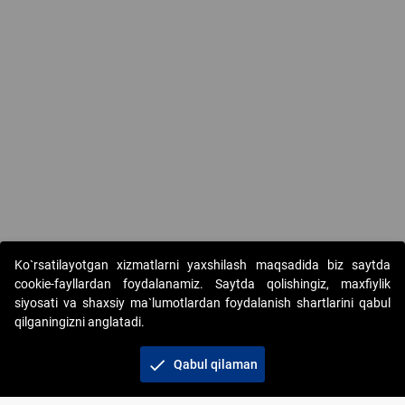
Ko`rsatilayotgan xizmatlarni yaxshilash maqsadida biz saytda
cookie-fayllardan foydalanamiz. Saytda qolishingiz, maxfiylik
siyosati va shaxsiy ma`lumotlardan foydalanish shartlarini qabul
qilganingizni anglatadi.
Copyright © 2017-2026. "Elektron onlayn-auksionlarni
tashkil etish" AJ. Barcha huquqlar himoyalangan
check
Qabul qilaman