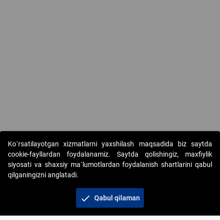
Ko`rsatilayotgan xizmatlarni yaxshilash maqsadida biz saytda
cookie-fayllardan foydalanamiz. Saytda qolishingiz, maxfiylik
siyosati va shaxsiy ma`lumotlardan foydalanish shartlarini qabul
qilganingizni anglatadi.
Copyright © 2017-2026. "Elektron onlayn-auksionlarni
tashkil etish" AJ. Barcha huquqlar himoyalangan
check
Qabul qilaman