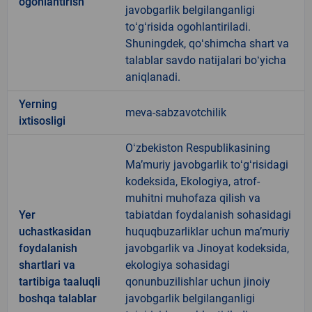
ogohlantirish
javobgarlik belgilanganligi
toʻgʻrisida ogohlantiriladi.
Shuningdek, qoʻshimcha shart va
talablar savdo natijalari boʻyicha
aniqlanadi.
Yerning
meva-sabzavotchilik
ixtisosligi
Oʻzbekiston Respublikasining
Maʼmuriy javobgarlik toʻgʻrisidagi
kodeksida, Ekologiya, atrof-
muhitni muhofaza qilish va
Yer
tabiatdan foydalanish sohasidagi
uchastkasidan
huquqbuzarliklar uchun maʼmuriy
foydalanish
javobgarlik va Jinoyat kodeksida,
shartlari va
ekologiya sohasidagi
tartibiga taaluqli
qonunbuzilishlar uchun jinoiy
boshqa talablar
javobgarlik belgilanganligi