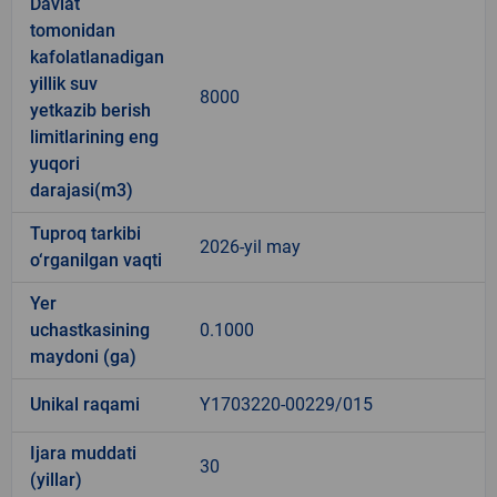
Davlat
tomonidan
kafolatlanadigan
yillik suv
8000
yetkazib berish
limitlarining eng
yuqori
darajasi(m3)
Tuproq tarkibi
2026-yil may
o‘rganilgan vaqti
Yer
uchastkasining
0.1000
maydoni (ga)
Unikal raqami
Y1703220-00229/015
Ijara muddati
30
(yillar)