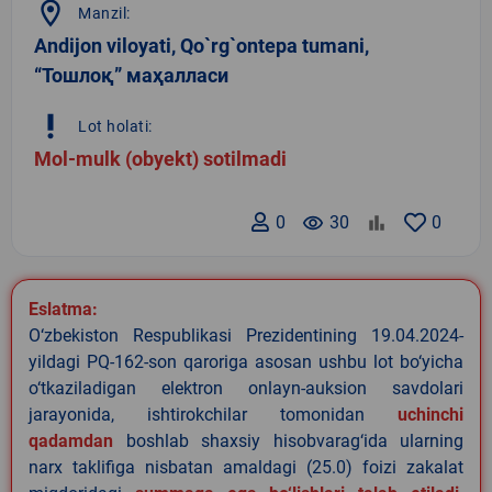
location_on
Manzil:
Andijon viloyati, Qo`rg`ontepa tumani,
“Тошлоқ” маҳалласи
priority_high
Lot holati:
Mol-mulk (obyekt) sotilmadi
0
remove_red_eye
30
0
Eslatma:
O‘zbekiston Respublikasi Prezidentining 19.04.2024-
yildagi PQ-162-son qaroriga asosan ushbu lot bo‘yicha
o‘tkaziladigan elektron onlayn-auksion savdolari
jarayonida, ishtirokchilar tomonidan
uchinchi
qadamdan
boshlab shaxsiy hisobvarag‘ida ularning
narx taklifiga nisbatan amaldagi (25.0) foizi zakalat