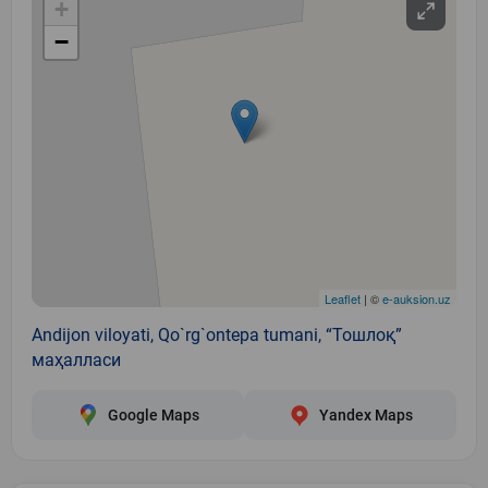
+
−
Leaflet
| ©
e-auksion.uz
Andijon viloyati, Qo`rg`ontepa tumani, “Тошлоқ”
маҳалласи
Google Maps
Yandex Maps