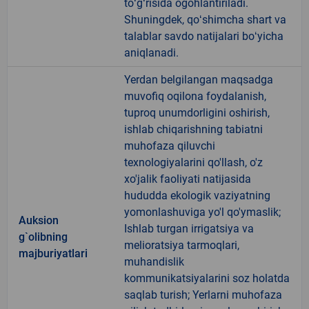
toʻgʻrisida ogohlantiriladi.
Shuningdek, qoʻshimcha shart va
talablar savdo natijalari boʻyicha
aniqlanadi.
Yerdan belgilangan maqsadga
muvofiq oqilona foydalanish,
tuproq unumdorligini oshirish,
ishlab chiqarishning tabiatni
muhofaza qiluvchi
texnologiyalarini qo'llash, o'z
xo'jalik faoliyati natijasida
hududda ekologik vaziyatning
yomonlashuviga yo'l qo'ymaslik;
Auksion
Ishlab turgan irrigatsiya va
g`olibning
melioratsiya tarmoqlari,
majburiyatlari
muhandislik
kommunikatsiyalarini soz holatda
saqlab turish; Yerlarni muhofaza