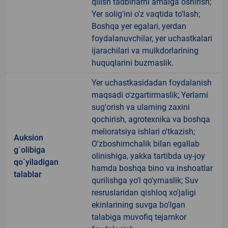
qilish tadbirlarni amalga oshirish;
Yer solig'ini o'z vaqtida to'lash;
Boshqa yer egalari, yerdan
foydalanuvchilar, yer uchastkalari
ijarachilari va mulkdorlarining
huquqlarini buzmaslik.
Yer uchastkasidadan foydalanish
maqsadi o'zgartirmaslik; Yerlarni
sug'orish va ularning zaxini
qochirish, agrotexnika va boshqa
melioratsiya ishlari o'tkazish;
Auksion
O'zboshimchalik bilan egallab
g`olibiga
olinishiga, yakka tartibda uy-joy
qo`yiladigan
hamda boshqa bino va inshoatlar
talablar
qurilishga yo'l qo'ymaslik; Suv
resruslaridan qishloq xo'jaligi
ekinlarining suvga bo'lgan
talabiga muvofiq tejamkor