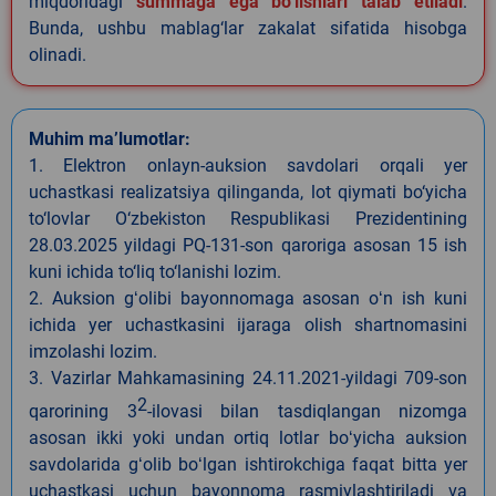
miqdoridagi
summaga ega bo‘lishlari talab etiladi
.
Bunda, ushbu mablag‘lar zakalat sifatida hisobga
olinadi.
Muhim ma’lumotlar:
1. Elektron onlayn-auksion savdolari orqali yer
uchastkasi realizatsiya qilinganda, lot qiymati bo‘yicha
to‘lovlar O‘zbekiston Respublikasi Prezidentining
28.03.2025 yildagi PQ-131-son qaroriga asosan 15 ish
kuni ichida to‘liq to‘lanishi lozim.
2. Auksion gʻolibi bayonnomaga asosan oʻn ish kuni
ichida yer uchastkasini ijaraga olish shartnomasini
imzolashi lozim.
3. Vazirlar Mahkamasining 24.11.2021-yildagi 709-son
2
qarorining 3
-ilovasi bilan tasdiqlangan nizomga
asosan ikki yoki undan ortiq lotlar boʻyicha auksion
savdolarida gʻolib boʻlgan ishtirokchiga faqat bitta yer
uchastkasi uchun bayonnoma rasmiylashtiriladi va