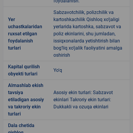
foydalanish.
Sabzavotchilik, polizchilik va
Yer
kartoshkachilik Qishloq xo‘jaligi
uchastkalaridan
yerlarida kartoshka, sabzavot va
ruxsat etilgan
poliz ekinlarini, shu jumladan,
foydalanish
issiqxonalarda yetishtirish bilan
turlari
bog‘liq xo‘jalik faoliyatini amalga
oshirish
Kapital qurilish
Yo'q
obyekti turlari
Almashlab ekish
tavsiya
Asosiy ekin turlari: Sabzavot
etiladigan asosiy
ekinlari Takroriy ekin turlari:
va takroriy ekin
Dukkakli va ozuqa ekinlari
turlari
Dala chetida
qishloq