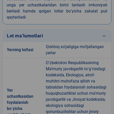
unga yer uchastkalaridan birini tanlash imkoniyati
beriladi hamda qolgan lotlar boʻyicha zakalat puli
qaytariladi.
keyboard_arrow_down
Lot ma’lumotlari
Qishloq xo'jaligiga mo'ljallangan
Yerning toifasi
yerlar
Oʻzbekiston Respublikasining
Maʼmuriy javobgarlik toʻgʻrisidagi
kodeksida, Ekologiya, atrof-
muhitni muhofaza qilish va
tabiatdan foydalanish sohasidagi
Yer
huquqbuzarliklar uchun maʼmuriy
uchastkasidan
javobgarlik va Jinoyat kodeksida,
foydalanish
ekologiya sohasidagi
bo`yicha
qonunbuzilishlar uchun jinoiy