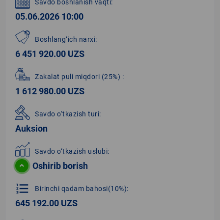
Savdo boshlanish vaqti:
05.06.2026 10:00
Boshlang‘ich narxi:
6 451 920.00 UZS
Zakalat puli miqdori
(25%)
:
1 612 980.00 UZS
Savdo o‘tkazish turi:
Auksion
Savdo o‘tkazish uslubi:
Oshirib borish
format_list_numbered
Birinchi qadam bahosi(10%):
645 192.00 UZS