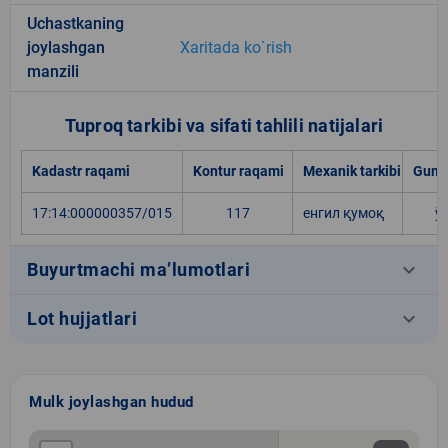
Uchastkaning
joylashgan
Xaritada ko`rish
manzili
Tuproq tarkibi va sifati tahlili natijalari
Kadastr raqami
Kontur raqami
Mexanik tarkibi
Gumu
17:14:000000357/015
117
енгил қумоқ
ў
keyboard_arrow_down
Buyurtmachi ma’lumotlari
keyboard_arrow_down
Lot hujjatlari
Mulk joylashgan hudud