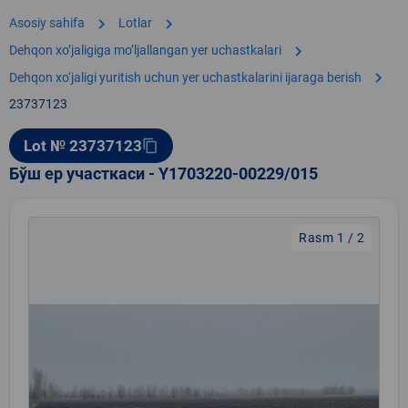
chevron_right
chevron_right
Asosiy sahifa
Lotlar
chevron_right
Dehqon xoʼjaligiga moʼljallangan yer uchastkalari
chevron_right
Dehqon xo‘jaligi yuritish uchun yer uchastkalarini ijaraga berish
23737123
Lot № 23737123
content_copy
Бўш ер участкаси - Y1703220-00229/015
Rasm 1 / 2