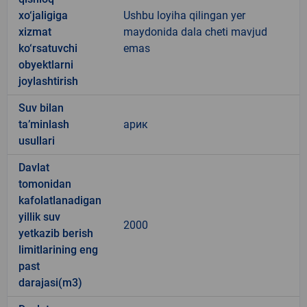
xo‘jaligiga
Ushbu loyiha qilingan yer
xizmat
maydonida dala cheti mavjud
ko‘rsatuvchi
emas
obyektlarni
joylashtirish
Suv bilan
ta’minlash
арик
usullari
Davlat
tomonidan
kafolatlanadigan
yillik suv
2000
yetkazib berish
limitlarining eng
past
darajasi(m3)