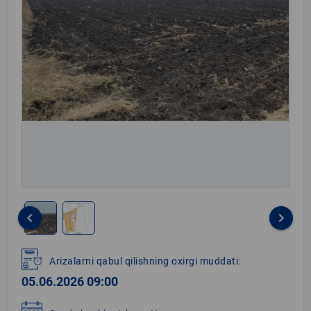
keyboard_arrow_left
keyboard_arrow_right
Item
1
Arizalarni qabul qilishning oxirgi muddati:
of
05.06.2026 09:00
2