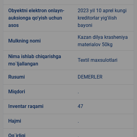
Obyektni elektron onlayn-
2023 yil 10 aprel kungi
auksionga qo‘yish uchun
kreditorlar yig'ilish
asos
bayoni
Kazan dilya krasheniya
Mulkning nomi
materialov 50kg
Nima ishlab chiqarishga
Textil maxsulotlari
mo`ljallangan
Rusumi
DEMERLER
Miqdori
.
Inventar raqami
47
Hajmi
.
Og`irligi
.