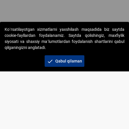
Ko`rsatilayotgan xizmatlarni yaxshilash maqsadida biz saytda
cookie-fayllardan foydalanamiz. Saytda qolishingiz, maxfiylik
siyosati va shaxsiy ma`lumotlardan foydalanish shartlarini qabul
qilganingizni anglatadi.
Copyright © 2017-2026. "Elektron onlayn-auksionlarni
tashkil etish" AJ. Barcha huquqlar himoyalangan
check
Qabul qilaman
To‘lov usullari