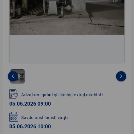
keyboard_arrow_left
keyboard_arrow_right
Item
1
Arizalarni qabul qilishning oxirgi muddati:
of
05.06.2026 09:00
1
Savdo boshlanish vaqti:
05.06.2026 10:00