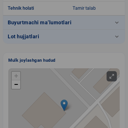
Tehnik holati
Tamir talab
keyboard_arrow_down
Buyurtmachi ma’lumotlari
keyboard_arrow_down
Lot hujjatlari
Mulk joylashgan hudud
+
−