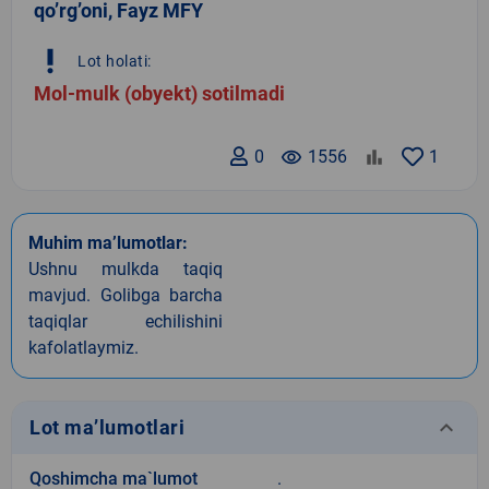
qo’rg’oni, Fayz MFY
priority_high
Lot holati:
Mol-mulk (obyekt) sotilmadi
0
remove_red_eye
1556
1
Muhim ma’lumotlar:
Ushnu mulkda taqiq
mavjud. Golibga barcha
taqiqlar echilishini
kafolatlaymiz.
keyboard_arrow_down
Lot ma’lumotlari
Qoshimcha ma`lumot
.