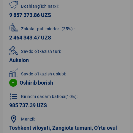
Boshlang‘ich narxi:
9 857 373.86 UZS
Zakalat puli miqdori
(25%)
:
2 464 343.47 UZS
Savdo o‘tkazish turi:
Auksion
Savdo o‘tkazish uslubi:
Oshirib borish
format_list_numbered
Birinchi qadam bahosi(10%):
985 737.39 UZS
location_on
Manzil:
Toshkent viloyati, Zangiota tumani, O’rta ovul