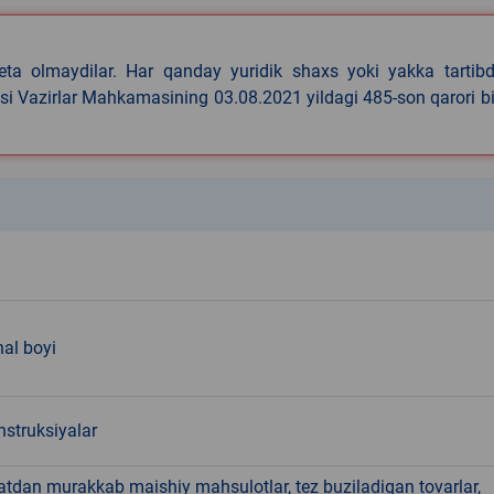
eta olmaydilar. Har qanday yuridik shaxs yoki yakka tartibd
asi Vazirlar Mahkamasining 03.08.2021 yildagi 485-son qarori b
k
al boyi
nstruksiyalar
hatdan murakkab maishiy mahsulotlar, tez buziladigan tovarlar,