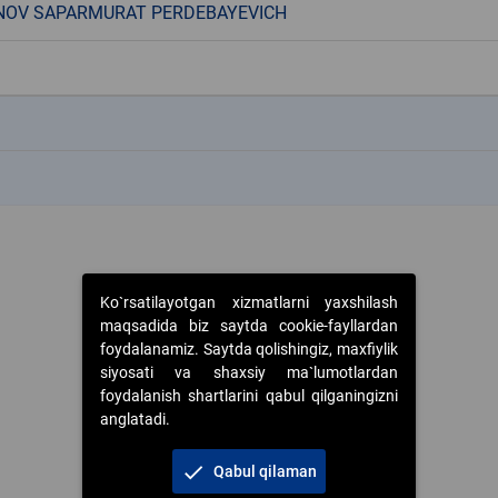
NOV SAPARMURAT PERDEBAYEVICH
k
k
Ko`rsatilayotgan xizmatlarni yaxshilash
maqsadida biz saytda cookie-fayllardan
foydalanamiz. Saytda qolishingiz, maxfiylik
siyosati va shaxsiy ma`lumotlardan
foydalanish shartlarini qabul qilganingizni
anglatadi.
check
Qabul qilaman