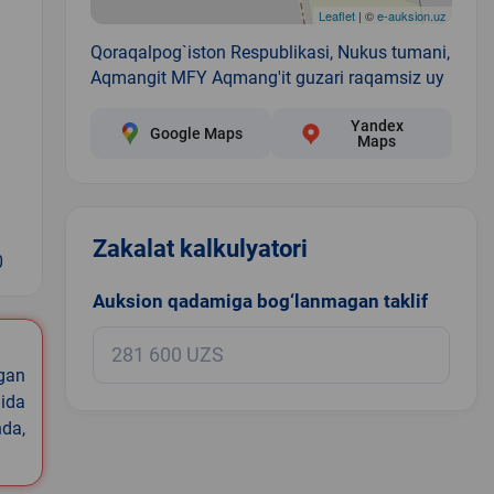
Leaflet
| ©
e-auksion.uz
Qoraqalpog`iston Respublikasi, Nukus tumani,
Aqmangit MFY Aqmang'it guzari raqamsiz uy
Yandex
Google Maps
Maps
Zakalat kalkulyatori
0
Auksion qadamiga bog‘lanmagan taklif
igan
ida
nda,