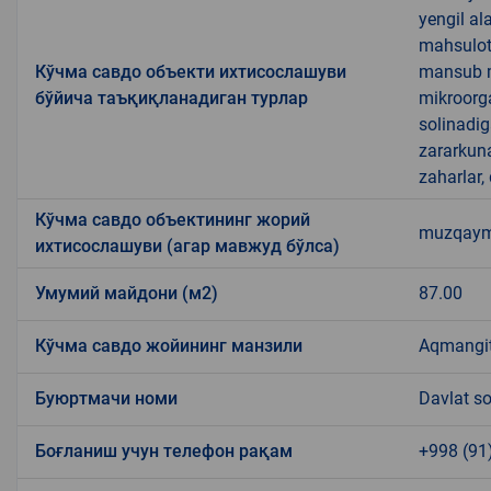
yengil al
mahsulotl
Кўчма савдо объекти ихтисослашуви
mansub ma
бўйича таъқиқланадиган турлар
mikroorg
solinadig
zararkun
zaharlar,
Кўчма савдо объектининг жорий
muzqaymoq
ихтисослашуви (агар мавжуд бўлса)
Умумий майдони (м2)
87.00
Кўчма савдо жойининг манзили
Aqmangit
Буюртмачи номи
Davlat so
Боғланиш учун телефон рақам
+998 (91