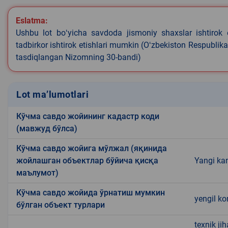
Eslatma:
Ushbu lot boʻyicha savdoda jismoniy shaxslar ishtirok 
tadbirkor ishtirok etishlari mumkin (Oʻzbekiston Respublik
tasdiqlangan Nizomning 30-bandi)
Lot ma’lumotlari
Кўчма савдо жойининг кадастр коди
(мавжуд бўлса)
Кўчма савдо жойига мўлжал (яқинида
жойлашган объектлар бўйича қисқа
Yangi kan
маълумот)
Кўчма савдо жойида ўрнатиш мумкин
yengil ko
бўлган объект турлари
texnik ji