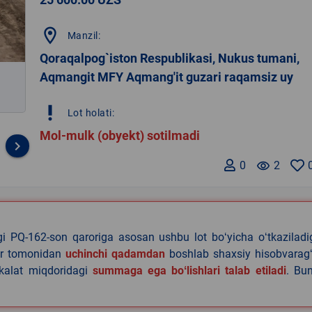
location_on
Manzil:
Qoraqalpog`iston Respublikasi, Nukus tumani,
Aqmangit MFY Aqmang'it guzari raqamsiz uy
priority_high
Lot holati:
Mol-mulk (obyekt) sotilmadi
keyboard_arrow_right
0
remove_red_eye
2
agi PQ-162-son qaroriga asosan ushbu lot boʻyicha oʻtkazilad
lar tomonidan
uchinchi qadamdan
boshlab shaxsiy hisobvaragʻ
akalat miqdoridagi
summaga ega boʻlishlari talab etiladi
. Bu