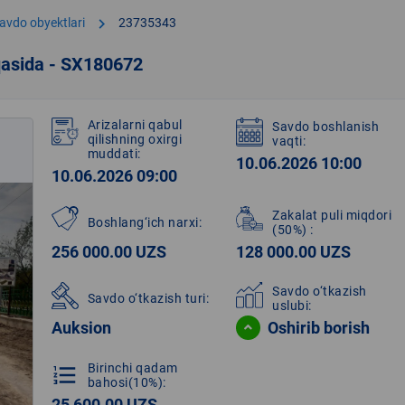
chevron_right
avdo obyektlari
23735343
qasida - SX180672
Arizalarni qabul
Savdo boshlanish
qilishning oxirgi
vaqti:
muddati:
10.06.2026 10:00
10.06.2026 09:00
Zakalat puli miqdori
Boshlang‘ich narxi:
(50%)
:
256 000.00 UZS
128 000.00 UZS
Savdo o‘tkazish
Savdo o‘tkazish turi:
uslubi:
Auksion
Oshirib borish
Birinchi qadam
format_list_numbered
bahosi(10%):
25 600.00 UZS