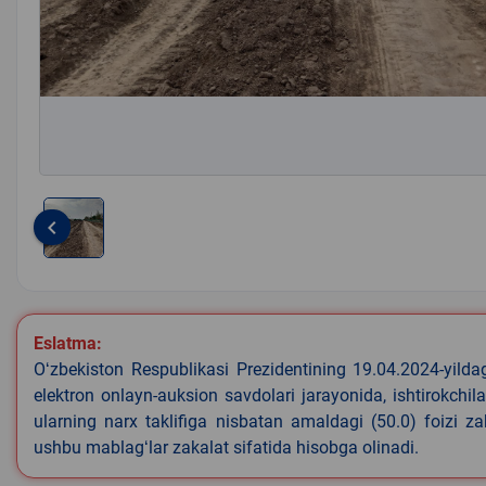
keyboard_arrow_left
Item
1
of
1
Eslatma:
Oʻzbekiston Respublikasi Prezidentining 19.04.2024-yild
elektron onlayn-auksion savdolari jarayonida, ishtirokchi
ularning narx taklifiga nisbatan amaldagi (50.0) foizi z
ushbu mablagʻlar zakalat sifatida hisobga olinadi.