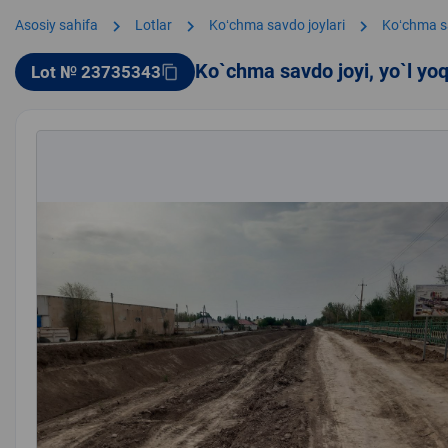
chevron_right
chevron_right
chevron_right
Asosiy sahifa
Lotlar
Koʻchma savdo joylari
Koʻchma s
Ko`chma savdo joyi, yo`l yo
Lot № 23735343
content_copy