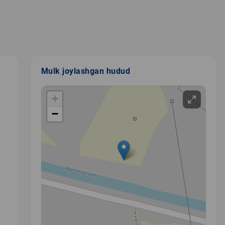
Mulk joylashgan hudud
+
−