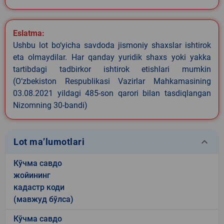
Eslatma:
Ushbu lot bo‘yicha savdoda jismoniy shaxslar ishtirok
eta olmaydilar. Har qanday yuridik shaxs yoki yakka
tartibdagi tadbirkor ishtirok etishlari mumkin
(O‘zbekiston Respublikasi Vazirlar Mahkamasining
03.08.2021 yildagi 485-son qarori bilan tasdiqlangan
Nizomning 30-bandi)
keyboard_arrow_down
Lot ma’lumotlari
Кўчма савдо
жойининг
кадастр коди
(мавжуд бўлса)
Кўчма савдо