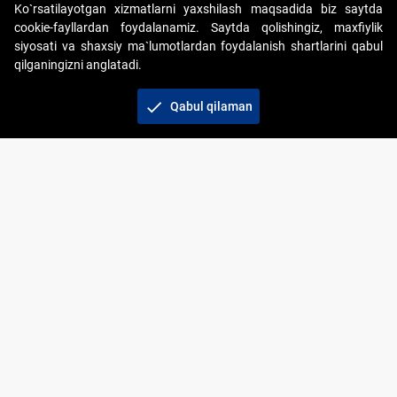
Ko`rsatilayotgan xizmatlarni yaxshilash maqsadida biz saytda
cookie-fayllardan foydalanamiz. Saytda qolishingiz, maxfiylik
siyosati va shaxsiy ma`lumotlardan foydalanish shartlarini qabul
qilganingizni anglatadi.
Copyright © 2017-2026. "Elektron onlayn-auksionlarni
tashkil etish" AJ. Barcha huquqlar himoyalangan
check
Qabul qilaman
To‘lov usullari
Bog‘lanish