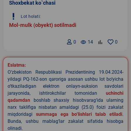
Shoxbekat ko`chasi
priority_high
Lot holati:
Mol-mulk (obyekt) sotilmadi
0
remove_red_eye
14
0
Eslatma:
O‘zbekiston Respublikasi Prezidentining 19.04.2024-
yildagi PQ-162-son qaroriga asosan ushbu lot bo‘yicha
o‘tkaziladigan elektron onlayn-auksion savdolari
jarayonida, ishtirokchilar tomonidan
uchinchi
qadamdan
boshlab shaxsiy hisobvarag‘ida ularning
narx taklifiga nisbatan amaldagi (25.0) foizi zakalat
miqdoridagi
summaga ega bo‘lishlari talab etiladi
.
Bunda, ushbu mablag‘lar zakalat sifatida hisobga
olinadi.