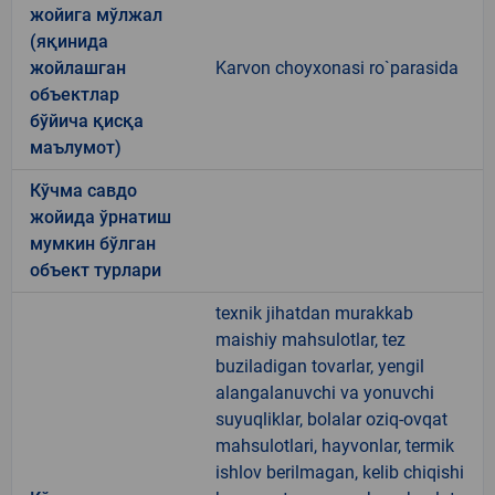
жойига мўлжал
(яқинида
жойлашган
Karvon choyxonasi ro`parasida
объектлар
бўйича қисқа
маълумот)
Кўчма савдо
жойида ўрнатиш
мумкин бўлган
объект турлари
texnik jihatdan murakkab
maishiy mahsulotlar, tez
buziladigan tovarlar, yengil
alangalanuvchi va yonuvchi
suyuqliklar, bolalar oziq-ovqat
mahsulotlari, hayvonlar, termik
ishlov berilmagan, kelib chiqishi