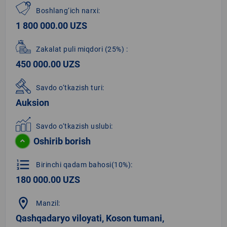
Boshlang‘ich narxi:
1 800 000.00 UZS
Zakalat puli miqdori
(25%)
:
450 000.00 UZS
Savdo o‘tkazish turi:
Auksion
Savdo o‘tkazish uslubi:
Oshirib borish
format_list_numbered
Birinchi qadam bahosi(10%):
180 000.00 UZS
location_on
Manzil:
Qashqadaryo viloyati, Koson tumani,