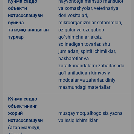
Кўчма савдо
hayvonotga mansub mahsulot
объекти
va xomashyolar, veterinariya
ихтисослашуви
dori vositalari,
бўйича
mikroorganizmlar shtammlari,
таъқиқланадиган
oziqalar va ozuqabop
турлар
qo`shimchalar, aksiz
solinadigan tovarlar, shu
jumladan, spirtli ichimliklar,
hasharotlar va
zararkunandalarni zaharlashda
qo`llaniladigan kimyoviy
moddalar va zaharlar, diniy
mazmundagi materiallar
Кўчма савдо
объектининг
жорий
muzqaymoq, alkogolsiz yaxna
ихтисослашуви
va issiq ichimliklar
(агар мавжуд