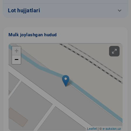
keyboard_arrow_down
Lot hujjatlari
Mulk joylashgan hudud
+
−
Leaflet
| ©
e-auksion.uz