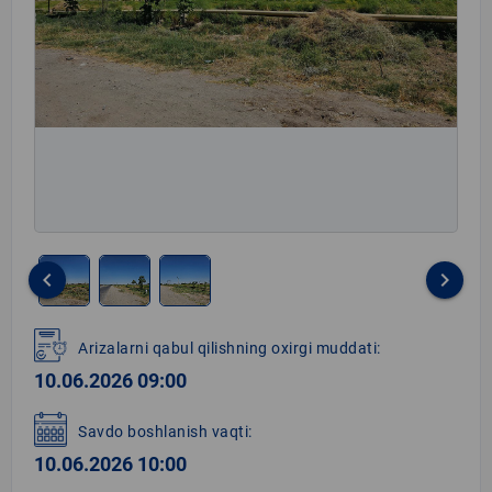
keyboard_arrow_left
keyboard_arrow_right
Item
1
Arizalarni qabul qilishning oxirgi muddati:
of
10.06.2026 09:00
3
Savdo boshlanish vaqti:
10.06.2026 10:00