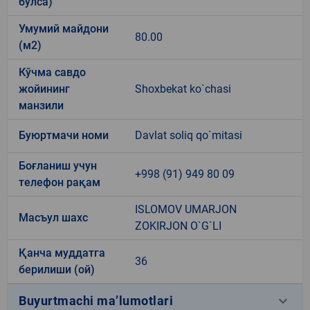
бўлса)
Умумий майдони
80.00
(м2)
Кўчма савдо
жойининг
Shoxbekat ko`chasi
манзили
Буюртмачи номи
Davlat soliq qo`mitasi
Боғланиш учун
+998 (91) 949 80 09
телефон рақам
ISLOMOV UMARJON
Масъул шахс
ZOKIRJON O`G`LI
Қанча муддатга
36
берилиши (ой)
keyboard_arrow_down
Buyurtmachi ma’lumotlari