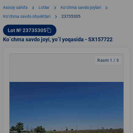
chevron_right
chevron_right
chevron_right
Asosiy sahifa
Lotlar
Koʻchma savdo joylari
chevron_right
Koʻchma savdo obyektlari
23735305
Lot № 23735305
content_copy
Ko`chma savdo joyi, yo`l yoqasida - SX157722
Rasm 1 / 3