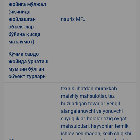
жойига мўлжал
(яқинида
жойлашган
nauriz MPJ
объектлар
бўйича қисқа
маълумот)
Кўчма савдо
жойида ўрнатиш
мумкин бўлган
объект турлари
texnik jihatdan murakkab
maishiy mahsulotlar, tez
buziladigan tovarlar, yengil
alangalanuvchi va yonuvchi
suyuqliklar, bolalar oziq-ovqat
mahsulotlari, hayvonlar, termik
ishlov berilmagan, kelib chiqishi