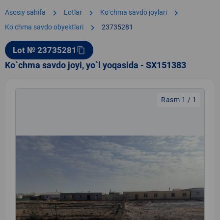
chevron_right
chevron_right
chevron_right
Asosiy sahifa
Lotlar
Koʻchma savdo joylari
chevron_right
Koʻchma savdo obyektlari
23735281
Lot № 23735281
content_copy
Ko`chma savdo joyi, yo`l yoqasida - SX151383
Rasm 1 / 1