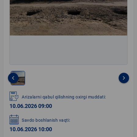
keyboard_arrow_left
keyboard_arrow_right
Item
1
Arizalarni qabul qilishning oxirgi muddati:
of
10.06.2026 09:00
1
Savdo boshlanish vaqti:
10.06.2026 10:00