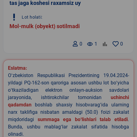
tas jaga koshesi raxamsiz uy
priority_high
Lot holati:
Mol-mulk (obyekt) sotilmadi
0
remove_red_eye
1
0
Eslatma:
Oʻzbekiston Respublikasi Prezidentining 19.04.2024-
yildagi PQ-162-son qaroriga asosan ushbu lot boʻyicha
oʻtkaziladigan elektron onlayn-auksion savdolari
jarayonida, ishtirokchilar tomonidan
uchinchi
qadamdan
boshlab shaxsiy hisobvaragʻida ularning
narx taklifiga nisbatan amaldagi (50.0) foizi zakalat
miqdoridagi
summaga ega boʻlishlari talab etiladi
.
Bunda, ushbu mablagʻlar zakalat sifatida hisobga
olinadi.