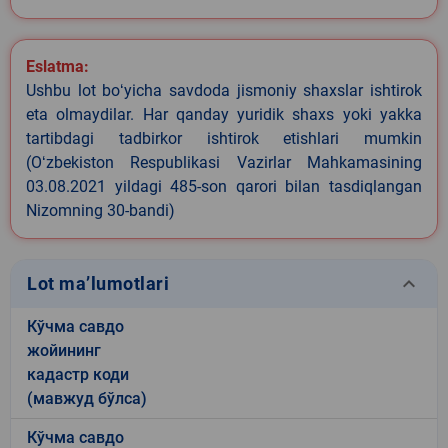
Eslatma:
Ushbu lot boʻyicha savdoda jismoniy shaxslar ishtirok
eta olmaydilar. Har qanday yuridik shaxs yoki yakka
tartibdagi tadbirkor ishtirok etishlari mumkin
(Oʻzbekiston Respublikasi Vazirlar Mahkamasining
03.08.2021 yildagi 485-son qarori bilan tasdiqlangan
Nizomning 30-bandi)
keyboard_arrow_down
Lot ma’lumotlari
Кўчма савдо
жойининг
кадастр коди
(мавжуд бўлса)
Кўчма савдо