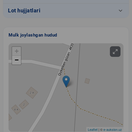
keyboard_arrow_down
Lot hujjatlari
Mulk joylashgan hudud
+
−
Leaflet
| ©
e-auksion.uz