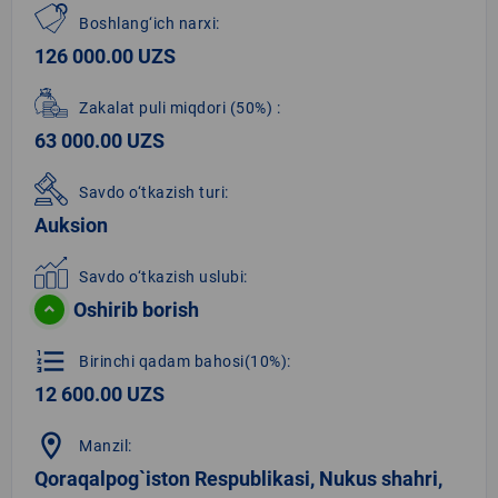
Boshlang‘ich narxi:
126 000.00 UZS
Zakalat puli miqdori
(50%)
:
63 000.00 UZS
Savdo o‘tkazish turi:
Auksion
Savdo o‘tkazish uslubi:
Oshirib borish
format_list_numbered
Birinchi qadam bahosi(10%):
12 600.00 UZS
location_on
Manzil:
Qoraqalpog`iston Respublikasi, Nukus shahri,