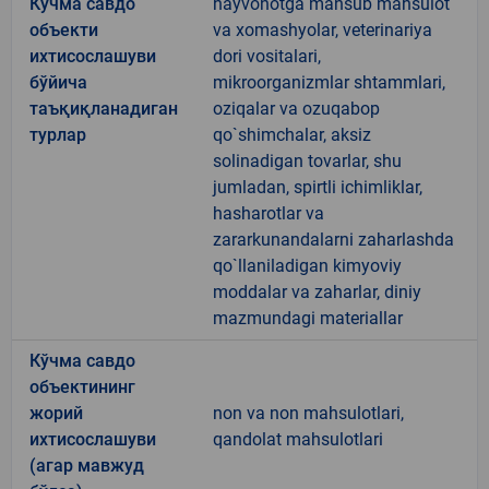
Кўчма савдо
hayvonotga mansub mahsulot
объекти
va xomashyolar, veterinariya
ихтисослашуви
dori vositalari,
бўйича
mikroorganizmlar shtammlari,
таъқиқланадиган
oziqalar va ozuqabop
турлар
qo`shimchalar, aksiz
solinadigan tovarlar, shu
jumladan, spirtli ichimliklar,
hasharotlar va
zararkunandalarni zaharlashda
qo`llaniladigan kimyoviy
moddalar va zaharlar, diniy
mazmundagi materiallar
Кўчма савдо
объектининг
жорий
non va non mahsulotlari,
ихтисослашуви
qandolat mahsulotlari
(агар мавжуд