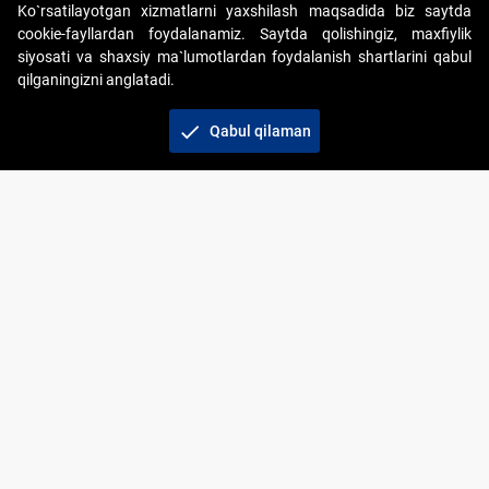
Ko`rsatilayotgan xizmatlarni yaxshilash maqsadida biz saytda
cookie-fayllardan foydalanamiz. Saytda qolishingiz, maxfiylik
siyosati va shaxsiy ma`lumotlardan foydalanish shartlarini qabul
qilganingizni anglatadi.
Copyright © 2017-2026. "Elektron onlayn-auksionlarni
tashkil etish" AJ. Barcha huquqlar himoyalangan
check
Qabul qilaman
To‘lov usullari
Bog‘lanish