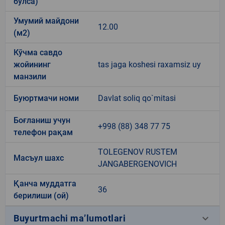
бўлса)
Умумий майдони
12.00
(м2)
Кўчма савдо
жойининг
tas jaga koshesi raxamsiz uy
манзили
Буюртмачи номи
Davlat soliq qo`mitasi
Боғланиш учун
+998 (88) 348 77 75
телефон рақам
TOLEGENOV RUSTEM
Масъул шахс
JANGABERGENOVICH
Қанча муддатга
36
берилиши (ой)
keyboard_arrow_down
Buyurtmachi ma’lumotlari