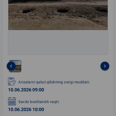
keyboard_arrow_left
keyboard_arrow_right
Item
1
Arizalarni qabul qilishning oxirgi muddati:
of
10.06.2026 09:00
1
Savdo boshlanish vaqti:
10.06.2026 10:00