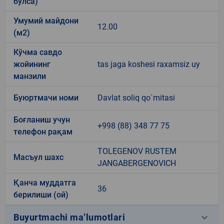
бўлса)
Умумий майдони
12.00
(м2)
Кўчма савдо
жойининг
tas jaga koshesi raxamsiz uy
манзили
Буюртмачи номи
Davlat soliq qo`mitasi
Боғланиш учун
+998 (88) 348 77 75
телефон рақам
TOLEGENOV RUSTEM
Масъул шахс
JANGABERGENOVICH
Қанча муддатга
36
берилиши (ой)
keyboard_arrow_down
Buyurtmachi ma’lumotlari