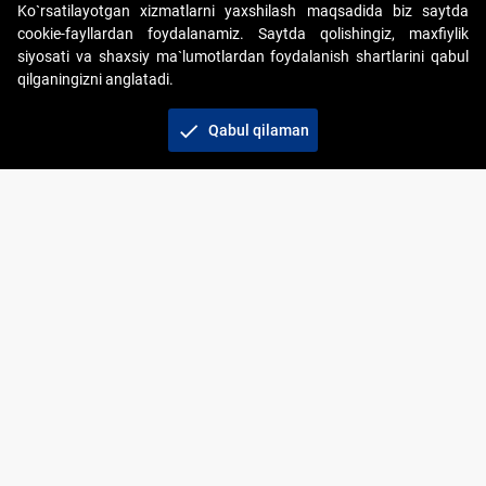
Ko`rsatilayotgan xizmatlarni yaxshilash maqsadida biz saytda
cookie-fayllardan foydalanamiz. Saytda qolishingiz, maxfiylik
siyosati va shaxsiy ma`lumotlardan foydalanish shartlarini qabul
qilganingizni anglatadi.
Copyright © 2017-2026. "Elektron onlayn-auksionlarni
tashkil etish" AJ. Barcha huquqlar himoyalangan
check
Qabul qilaman
To‘lov usullari
Bog‘lanish