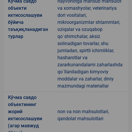
Кўчма савдо
hayvonotga mansub mahsulot
объекти
va xomashyolar, veterinariya
ихтисослашуви
dori vositalari,
бўйича
mikroorganizmlar shtammlari,
таъқиқланадиган
oziqalar va ozuqabop
турлар
qo`shimchalar, aksiz
solinadigan tovarlar, shu
jumladan, spirtli ichimliklar,
hasharotlar va
zararkunandalarni zaharlashda
qo`llaniladigan kimyoviy
moddalar va zaharlar, diniy
mazmundagi materiallar
Кўчма савдо
объектининг
жорий
non va non mahsulotlari,
ихтисослашуви
qandolat mahsulotlari
(агар мавжуд