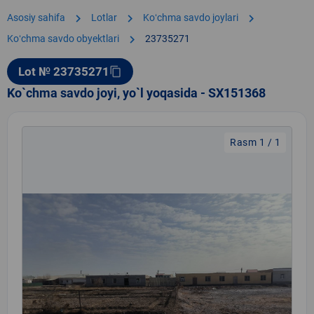
chevron_right
chevron_right
chevron_right
Asosiy sahifa
Lotlar
Koʻchma savdo joylari
chevron_right
Koʻchma savdo obyektlari
23735271
Lot № 23735271
content_copy
Ko`chma savdo joyi, yo`l yoqasida - SX151368
Rasm 1 / 1