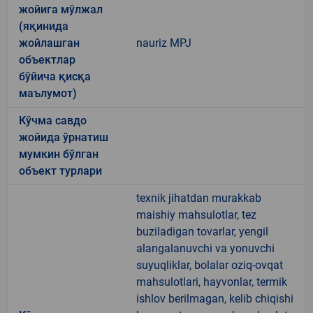
жойига мўлжал
(яқинида
жойлашган
nauriz MPJ
объектлар
бўйича қисқа
маълумот)
Кўчма савдо
жойида ўрнатиш
мумкин бўлган
объект турлари
texnik jihatdan murakkab
maishiy mahsulotlar, tez
buziladigan tovarlar, yengil
alangalanuvchi va yonuvchi
suyuqliklar, bolalar oziq-ovqat
mahsulotlari, hayvonlar, termik
ishlov berilmagan, kelib chiqishi