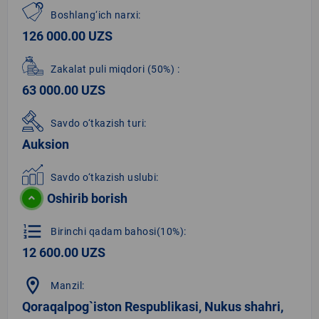
Boshlang‘ich narxi:
126 000.00 UZS
Zakalat puli miqdori
(50%)
:
63 000.00 UZS
Savdo o‘tkazish turi:
Auksion
Savdo o‘tkazish uslubi:
Oshirib borish
format_list_numbered
Birinchi qadam bahosi(10%):
12 600.00 UZS
location_on
Manzil:
Qoraqalpog`iston Respublikasi, Nukus shahri,