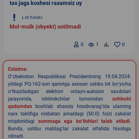
tas jaga koshesi raxamsiz uy
priority_high
Lot holati:
Mol-mulk (obyekt) sotilmadi
0
remove_red_eye
1
0
Eslatma:
Oʻzbekiston Respublikasi Prezidentining 19.04.2024-
yildagi PQ-162-son qaroriga asosan ushbu lot boʻyicha
oʻtkaziladigan elektron onlayn-auksion savdolari
jarayonida, ishtirokchilar tomonidan
uchinchi
qadamdan
boshlab shaxsiy hisobvaragʻida ularning
narx taklifiga nisbatan amaldagi (50.0) foizi zakalat
miqdoridagi
summaga ega boʻlishlari talab etiladi
.
Bunda, ushbu mablagʻlar zakalat sifatida hisobga
olinadi.