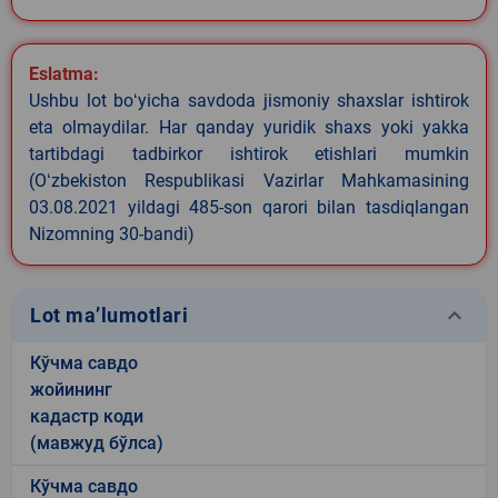
Eslatma:
Ushbu lot boʻyicha savdoda jismoniy shaxslar ishtirok
eta olmaydilar. Har qanday yuridik shaxs yoki yakka
tartibdagi tadbirkor ishtirok etishlari mumkin
(Oʻzbekiston Respublikasi Vazirlar Mahkamasining
03.08.2021 yildagi 485-son qarori bilan tasdiqlangan
Nizomning 30-bandi)
keyboard_arrow_down
Lot ma’lumotlari
Кўчма савдо
жойининг
кадастр коди
(мавжуд бўлса)
Кўчма савдо