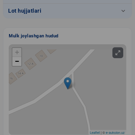
keyboard_arrow_down
Lot hujjatlari
Mulk joylashgan hudud
+
−
Leaflet
| ©
e-auksion.uz