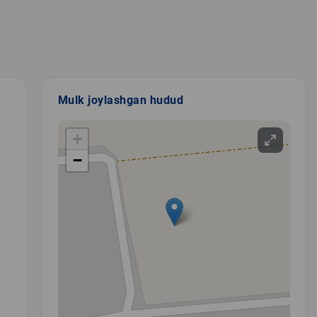
Mulk joylashgan hudud
+
−