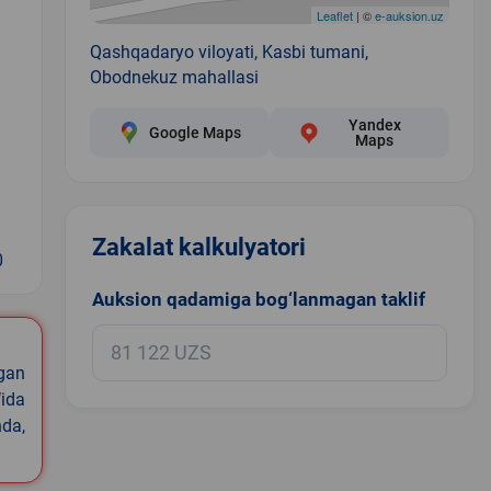
Leaflet
| ©
e-auksion.uz
Qashqadaryo viloyati, Kasbi tumani,
Obodnekuz mahallasi
Yandex
Google Maps
Maps
Zakalat kalkulyatori
0
Auksion qadamiga bog‘lanmagan taklif
igan
ida
nda,