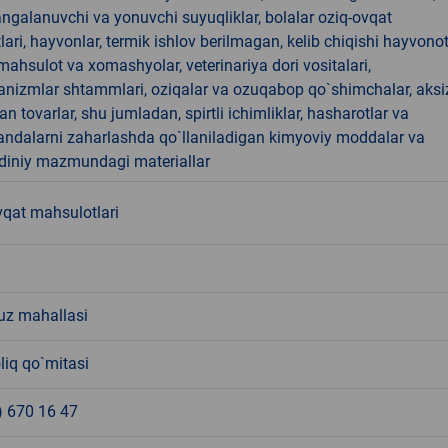
angalanuvchi va yonuvchi suyuqliklar, bolalar oziq-ovqat
ari, hayvonlar, termik ishlov berilmagan, kelib chiqishi hayvono
hsulot va xomashyolar, veterinariya dori vositalari,
anizmlar shtammlari, oziqalar va ozuqabop qo`shimchalar, aksi
an tovarlar, shu jumladan, spirtli ichimliklar, hasharotlar va
andalarni zaharlashda qo`llaniladigan kimyoviy moddalar va
 diniy mazmundagi materiallar
vqat mahsulotlari
z mahallasi
liq qo`mitasi
) 670 16 47