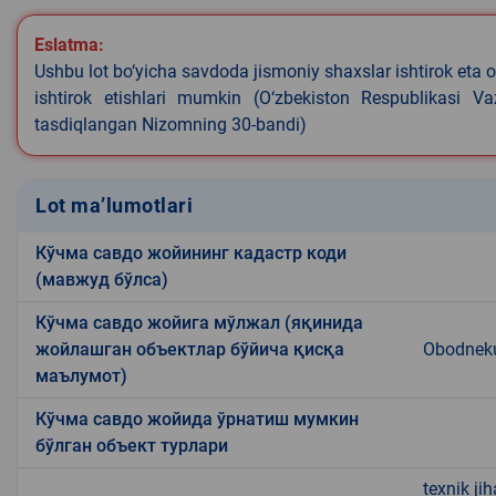
Eslatma:
Ushbu lot bo‘yicha savdoda jismoniy shaxslar ishtirok eta o
ishtirok etishlari mumkin (O‘zbekiston Respublikasi V
tasdiqlangan Nizomning 30-bandi)
Lot ma’lumotlari
Кўчма савдо жойининг кадастр коди
(мавжуд бўлса)
Кўчма савдо жойига мўлжал (яқинида
жойлашган объектлар бўйича қисқа
Obodneku
маълумот)
Кўчма савдо жойида ўрнатиш мумкин
бўлган объект турлари
texnik ji