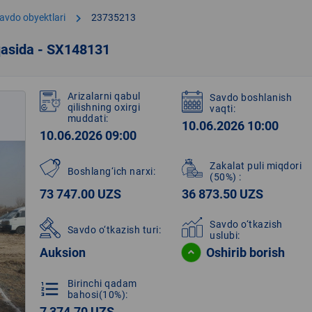
chevron_right
avdo obyektlari
23735213
qasida - SX148131
Arizalarni qabul
Savdo boshlanish
qilishning oxirgi
vaqti:
muddati:
10.06.2026 10:00
10.06.2026 09:00
Zakalat puli miqdori
Boshlang‘ich narxi:
(50%)
:
73 747.00 UZS
36 873.50 UZS
Savdo o‘tkazish
Savdo o‘tkazish turi:
uslubi:
Auksion
Oshirib borish
Birinchi qadam
format_list_numbered
bahosi(10%):
7 374.70 UZS