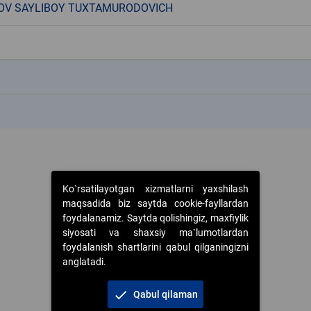
OV SAYLIBOY TUXTAMURODOVICH
k
k
Ko`rsatilayotgan xizmatlarni yaxshilash
maqsadida biz saytda cookie-fayllardan
foydalanamiz. Saytda qolishingiz, maxfiylik
siyosati va shaxsiy ma`lumotlardan
foydalanish shartlarini qabul qilganingizni
anglatadi.
check
Qabul qilaman