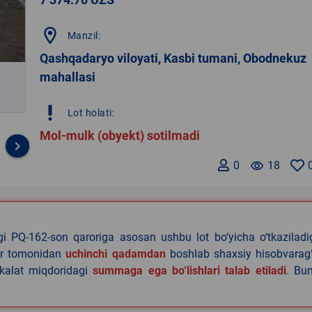
location_on
Manzil:
Qashqadaryo viloyati, Kasbi tumani, Obodnekuz
mahallasi
priority_high
Lot holati:
Mol-mulk (obyekt) sotilmadi
keyboard_arrow_right
0
remove_red_eye
18
agi PQ-162-son qaroriga asosan ushbu lot bo‘yicha o‘tkazilad
lar tomonidan
uchinchi qadamdan
boshlab shaxsiy hisobvarag‘
akalat miqdoridagi
summaga ega bo‘lishlari talab etiladi
. Bu