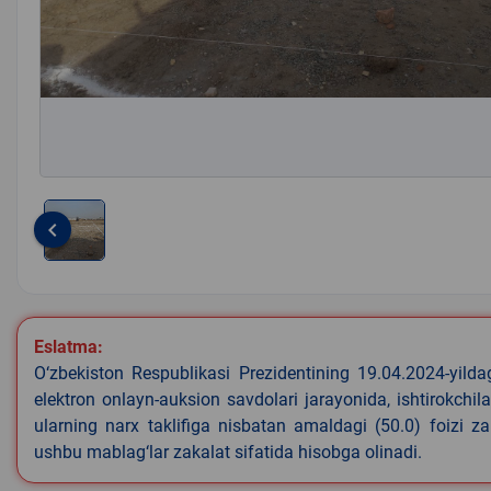
keyboard_arrow_left
Item
1
of
1
Eslatma:
O‘zbekiston Respublikasi Prezidentining 19.04.2024-yild
elektron onlayn-auksion savdolari jarayonida, ishtirokchi
ularning narx taklifiga nisbatan amaldagi (50.0) foizi z
ushbu mablag‘lar zakalat sifatida hisobga olinadi.