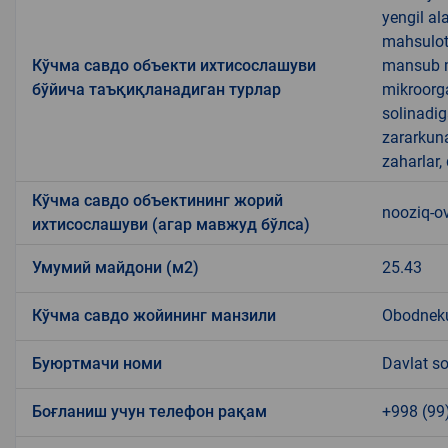
yengil al
mahsulotl
Кўчма савдо объекти ихтисослашуви
mansub ma
бўйича таъқиқланадиган турлар
mikroorg
solinadig
zararkun
zaharlar,
Кўчма савдо объектининг жорий
nooziq-o
ихтисослашуви (агар мавжуд бўлса)
Умумий майдони (м2)
25.43
Кўчма савдо жойининг манзили
Obodneku
Буюртмачи номи
Davlat so
Боғланиш учун телефон рақам
+998 (99