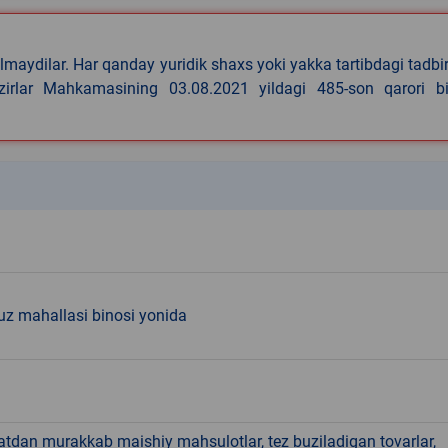
lmaydilar. Har qanday yuridik shaxs yoki yakka tartibdagi tadbi
azirlar Mahkamasining 03.08.2021 yildagi 485-son qarori bi
k
z mahallasi binosi yonida
hatdan murakkab maishiy mahsulotlar, tez buziladigan tovarlar,