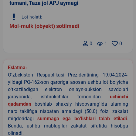
tumani, Taza jol APJ aymagi
priority_high
Lot holati:
Mol-mulk (obyekt) sotilmadi
0
remove_red_eye
1
0
Eslatma:
Oʻzbekiston Respublikasi Prezidentining 19.04.2024-
yildagi PQ-162-son qaroriga asosan ushbu lot boʻyicha
oʻtkaziladigan elektron onlayn-auksion savdolari
jarayonida, ishtirokchilar tomonidan
uchinchi
qadamdan
boshlab shaxsiy hisobvaragʻida ularning
narx taklifiga nisbatan amaldagi (50.0) foizi zakalat
miqdoridagi
summaga ega boʻlishlari talab etiladi
.
Bunda, ushbu mablagʻlar zakalat sifatida hisobga
olinadi.