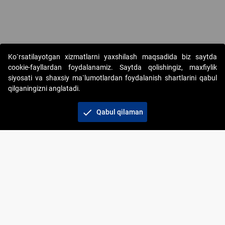
Copyright © 2017-2026. "Elektron onlayn-auksionlarni tashkil etish"
Ko`rsatilayotgan xizmatlarni yaxshilash maqsadida biz saytda
AJ. Barcha huquqlar himoyalangan
cookie-fayllardan foydalanamiz. Saytda qolishingiz, maxfiylik
siyosati va shaxsiy ma`lumotlardan foydalanish shartlarini qabul
qilganingizni anglatadi.
check
Qabul qilaman
+998 71 202-21-11
Veb-saytdagi axborot materiallaridan boshqa
shaxslar foydalanganda jamiyatning korporativ veb-
saytiga majburiy havolalar ko‘rsatilishi kerak