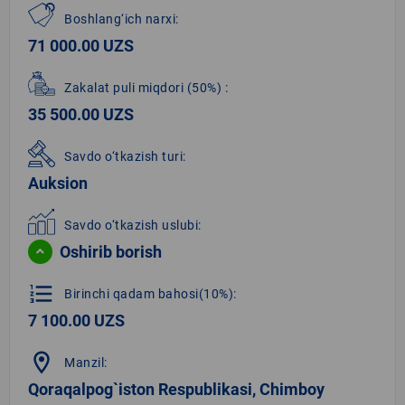
Boshlang‘ich narxi:
71 000.00 UZS
Zakalat puli miqdori
(50%)
:
35 500.00 UZS
Savdo o‘tkazish turi:
Auksion
Savdo o‘tkazish uslubi:
Oshirib borish
format_list_numbered
Birinchi qadam bahosi(10%):
7 100.00 UZS
location_on
Manzil:
Qoraqalpog`iston Respublikasi, Chimboy