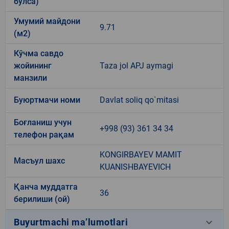
бўлса)
Умумий майдони
9.71
(м2)
Кўчма савдо
жойининг
Taza jol APJ aymagi
манзили
Буюртмачи номи
Davlat soliq qo`mitasi
Боғланиш учун
+998 (93) 361 34 34
телефон рақам
KONGIRBAYEV MAMIT
Масъул шахс
KUANISHBAYEVICH
Қанча муддатга
36
берилиши (ой)
keyboard_arrow_down
Buyurtmachi ma’lumotlari