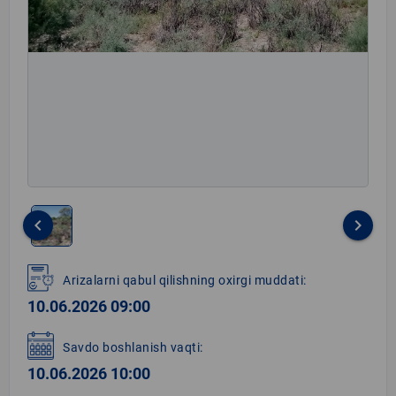
keyboard_arrow_left
keyboard_arrow_right
Item
1
Arizalarni qabul qilishning oxirgi muddati:
of
10.06.2026 09:00
1
Savdo boshlanish vaqti:
10.06.2026 10:00