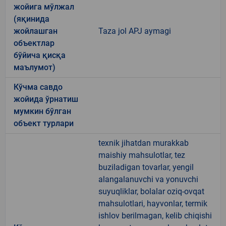
жойига мўлжал
(яқинида
жойлашган
Taza jol APJ aymagi
объектлар
бўйича қисқа
маълумот)
Кўчма савдо
жойида ўрнатиш
мумкин бўлган
объект турлари
texnik jihatdan murakkab
maishiy mahsulotlar, tez
buziladigan tovarlar, yengil
alangalanuvchi va yonuvchi
suyuqliklar, bolalar oziq-ovqat
mahsulotlari, hayvonlar, termik
ishlov berilmagan, kelib chiqishi