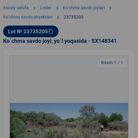
chevron_right
chevron_right
chevron_right
Asosiy sahifa
Lotlar
Koʻchma savdo joylari
chevron_right
Koʻchma savdo obyektlari
23735205
Lot № 23735205
content_copy
Ko`chma savdo joyi, yo`l yoqasida - SX148341
Rasm 1 / 1