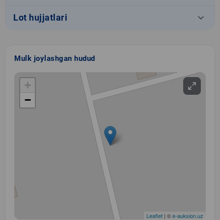
keyboard_arrow_down
Lot hujjatlari
Mulk joylashgan hudud
+
−
Leaflet
| ©
e-auksion.uz