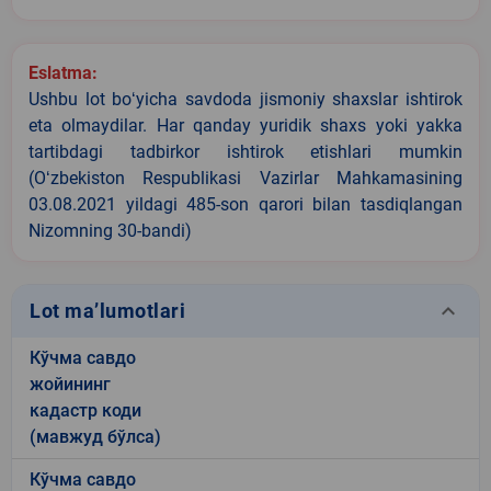
Eslatma:
Ushbu lot boʻyicha savdoda jismoniy shaxslar ishtirok
eta olmaydilar. Har qanday yuridik shaxs yoki yakka
tartibdagi tadbirkor ishtirok etishlari mumkin
(Oʻzbekiston Respublikasi Vazirlar Mahkamasining
03.08.2021 yildagi 485-son qarori bilan tasdiqlangan
Nizomning 30-bandi)
keyboard_arrow_down
Lot ma’lumotlari
Кўчма савдо
жойининг
кадастр коди
(мавжуд бўлса)
Кўчма савдо