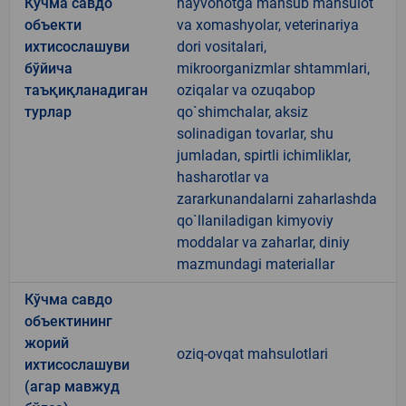
Кўчма савдо
hayvonotga mansub mahsulot
объекти
va xomashyolar, veterinariya
ихтисослашуви
dori vositalari,
бўйича
mikroorganizmlar shtammlari,
таъқиқланадиган
oziqalar va ozuqabop
турлар
qo`shimchalar, aksiz
solinadigan tovarlar, shu
jumladan, spirtli ichimliklar,
hasharotlar va
zararkunandalarni zaharlashda
qo`llaniladigan kimyoviy
moddalar va zaharlar, diniy
mazmundagi materiallar
Кўчма савдо
объектининг
жорий
oziq-ovqat mahsulotlari
ихтисослашуви
(агар мавжуд