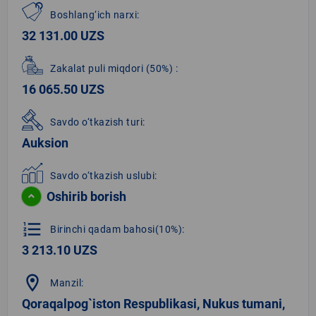
Boshlang‘ich narxi:
32 131.00 UZS
Zakalat puli miqdori
(50%)
:
16 065.50 UZS
Savdo o‘tkazish turi:
Auksion
Savdo o‘tkazish uslubi:
Oshirib borish
format_list_numbered
Birinchi qadam bahosi(10%):
3 213.10 UZS
location_on
Manzil:
Qoraqalpog`iston Respublikasi, Nukus tumani,