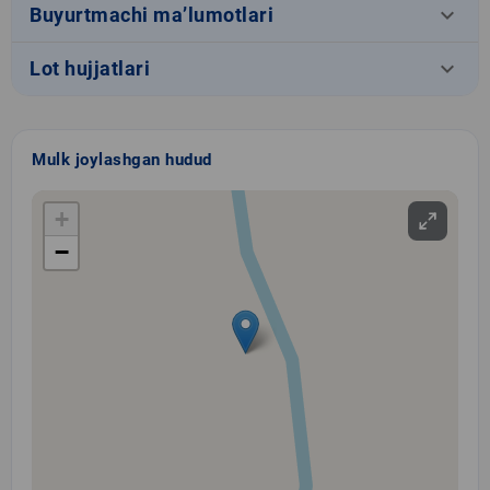
keyboard_arrow_down
Buyurtmachi ma’lumotlari
keyboard_arrow_down
Lot hujjatlari
Mulk joylashgan hudud
+
−