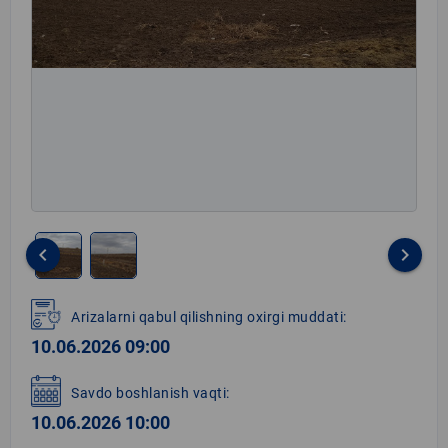
keyboard_arrow_left
keyboard_arrow_right
Item
1
Arizalarni qabul qilishning oxirgi muddati:
of
10.06.2026 09:00
2
Savdo boshlanish vaqti:
10.06.2026 10:00