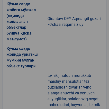
Кўчма савдо
жойига мўлжал
(яқинида
Qirantaw OFY Aqmangit guzari
жойлашган
ko'chasi raqamsiz uy
объектлар
бўйича қисқа
маълумот)
Кўчма савдо
жойида ўрнатиш
мумкин бўлган
объект турлари
texnik jihatdan murakkab
maishiy mahsulotlar, tez
buziladigan tovarlar, yengil
alangalanuvchi va yonuvchi
suyuqliklar, bolalar oziq-ovqat
mahsulotlari, hayvonlar, termik