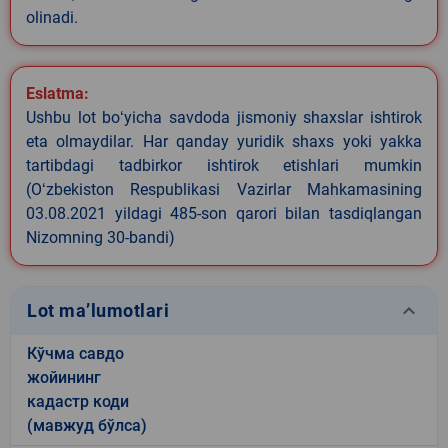
olinadi.
Eslatma:
Ushbu lot boʻyicha savdoda jismoniy shaxslar ishtirok
eta olmaydilar. Har qanday yuridik shaxs yoki yakka
tartibdagi tadbirkor ishtirok etishlari mumkin
(Oʻzbekiston Respublikasi Vazirlar Mahkamasining
03.08.2021 yildagi 485-son qarori bilan tasdiqlangan
Nizomning 30-bandi)
keyboard_arrow_down
Lot ma’lumotlari
Кўчма савдо
жойининг
кадастр коди
(мавжуд бўлса)