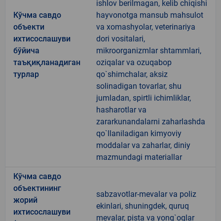
ishlov berilmagan, kelib chiqishi
Кўчма савдо
hayvonotga mansub mahsulot
объекти
va xomashyolar, veterinariya
ихтисослашуви
dori vositalari,
бўйича
mikroorganizmlar shtammlari,
таъқиқланадиган
oziqalar va ozuqabop
турлар
qo`shimchalar, aksiz
solinadigan tovarlar, shu
jumladan, spirtli ichimliklar,
hasharotlar va
zararkunandalarni zaharlashda
qo`llaniladigan kimyoviy
moddalar va zaharlar, diniy
mazmundagi materiallar
Кўчма савдо
объектининг
sabzavotlar-mevalar va poliz
жорий
ekinlari, shuningdek, quruq
ихтисослашуви
mevalar, pista va yong`oqlar