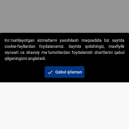
Copyright © 2017-2026. "Elektron onlayn-auksionlarni tashkil etish"
Ko`rsatilayotgan xizmatlarni yaxshilash maqsadida biz saytda
AJ. Barcha huquqlar himoyalangan
cookie-fayllardan foydalanamiz. Saytda qolishingiz, maxfiylik
siyosati va shaxsiy ma`lumotlardan foydalanish shartlarini qabul
qilganingizni anglatadi.
check
Qabul qilaman
+998 71 202-21-11
Veb-saytdagi axborot materiallaridan boshqa
shaxslar foydalanganda jamiyatning korporativ veb-
saytiga majburiy havolalar ko‘rsatilishi kerak