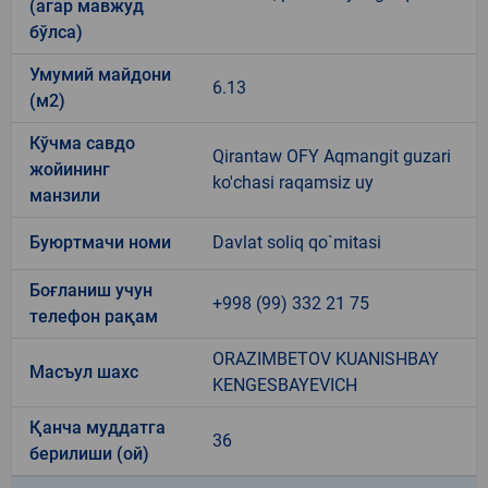
(агар мавжуд
бўлса)
Умумий майдони
6.13
(м2)
Кўчма савдо
Qirantaw OFY Aqmangit guzari
жойининг
ko'chasi raqamsiz uy
манзили
Буюртмачи номи
Davlat soliq qo`mitasi
Боғланиш учун
+998 (99) 332 21 75
телефон рақам
ORAZIMBETOV KUANISHBAY
Масъул шахс
KENGESBAYEVICH
Қанча муддатга
36
берилиши (ой)