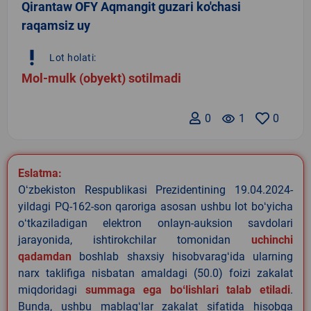
Qirantaw OFY Aqmangit guzari ko'chasi
raqamsiz uy
priority_high
Lot holati:
Mol-mulk (obyekt) sotilmadi
0
remove_red_eye
1
0
Eslatma:
Oʻzbekiston Respublikasi Prezidentining 19.04.2024-
yildagi PQ-162-son qaroriga asosan ushbu lot boʻyicha
oʻtkaziladigan elektron onlayn-auksion savdolari
jarayonida, ishtirokchilar tomonidan
uchinchi
qadamdan
boshlab shaxsiy hisobvaragʻida ularning
narx taklifiga nisbatan amaldagi (50.0) foizi zakalat
miqdoridagi
summaga ega boʻlishlari talab etiladi
.
Bunda, ushbu mablagʻlar zakalat sifatida hisobga