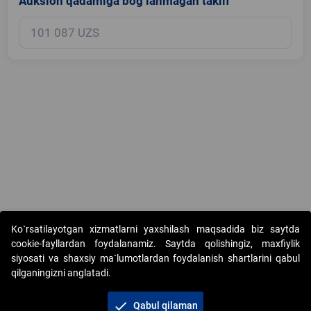
Auksion qadamiga bog‘lanmagan taklif
Copyright © 2017-2026. "Elektron onlayn-auksionlarni tashkil etish"
Ko`rsatilayotgan xizmatlarni yaxshilash maqsadida biz saytda
AJ. Barcha huquqlar himoyalangan
cookie-fayllardan foydalanamiz. Saytda qolishingiz, maxfiylik
siyosati va shaxsiy ma`lumotlardan foydalanish shartlarini qabul
qilganingizni anglatadi.
check
Qabul qilaman