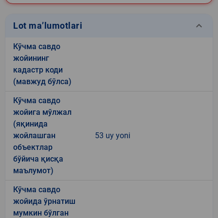
keyboard_arrow_down
Lot ma’lumotlari
Кўчма савдо
жойининг
кадастр коди
(мавжуд бўлса)
Кўчма савдо
жойига мўлжал
(яқинида
жойлашган
53 uy yoni
объектлар
бўйича қисқа
маълумот)
Кўчма савдо
жойида ўрнатиш
мумкин бўлган