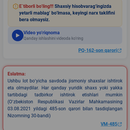
E`tiborli bo‘ling!!!
Shaxsiy hisobvarag‘ingizda
yetarli mablag‘ bo‘lmasa, keyingi narx taklifini
bera olmaysiz.
Video yo‘riqnoma
Qanday ishlashini videoda ko‘ring
PQ-162-son qarori
Eslatma:
Ushbu lot boʻyicha savdoda jismoniy shaxslar ishtirok
eta olmaydilar. Har qanday yuridik shaxs yoki yakka
tartibdagi tadbirkor ishtirok etishlari mumkin
(Oʻzbekiston Respublikasi Vazirlar Mahkamasining
03.08.2021 yildagi 485-son qarori bilan tasdiqlangan
Nizomning 30-bandi)
VM-485