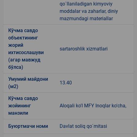
qo`llaniladigan kimyoviy
moddalar va zaharlar, diniy
mazmundagi materiallar
Кўчма савдо
объектининг
жорий
sartaroshlik xizmatlari
ихтисослашуви
(агар мавжуд
бўлса)
Умумий майдони
13.40
(м2)
Кўчма савдо
жойининг
Aloqali ko'l MFY Inoqlar ko'cha,
манзили
Буюртмачи номи
Davlat soliq qo`mitasi