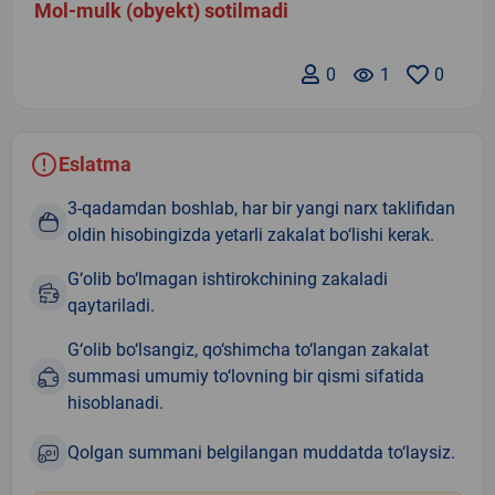
Mol-mulk (obyekt) sotilmadi
0
remove_red_eye
1
0
Eslatma
3-qadamdan boshlab, har bir yangi narx taklifidan
oldin hisobingizda yetarli zakalat bo‘lishi kerak.
G‘olib bo‘lmagan ishtirokchining zakaladi
qaytariladi.
G‘olib bo‘lsangiz, qo‘shimcha to‘langan zakalat
summasi umumiy to‘lovning bir qismi sifatida
hisoblanadi.
Qolgan summani belgilangan muddatda to‘laysiz.