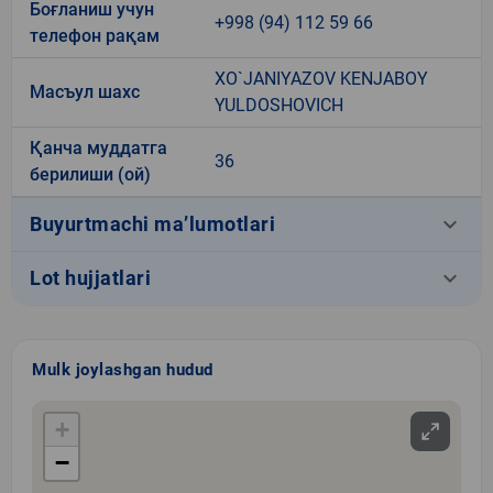
Боғланиш учун
+998 (94) 112 59 66
телефон рақам
XO`JANIYAZOV KENJABOY
Масъул шахс
YULDOSHOVICH
Қанча муддатга
36
берилиши (ой)
keyboard_arrow_down
Buyurtmachi ma’lumotlari
keyboard_arrow_down
Lot hujjatlari
Mulk joylashgan hudud
+
−