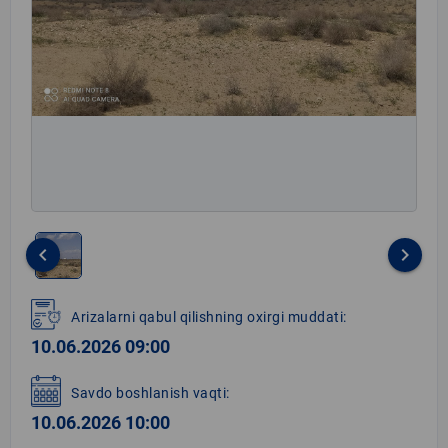
keyboard_arrow_left
keyboard_arrow_right
Item
1
Arizalarni qabul qilishning oxirgi muddati:
of
10.06.2026 09:00
1
Savdo boshlanish vaqti:
10.06.2026 10:00