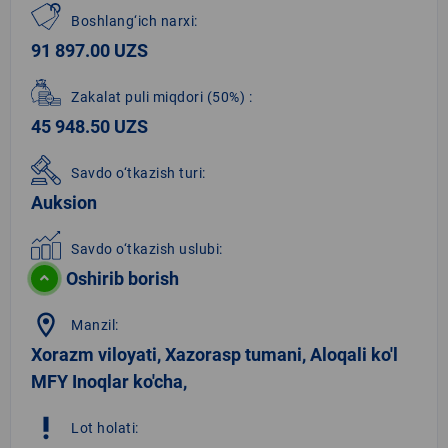
Boshlang‘ich narxi:
91 897.00 UZS
Zakalat puli miqdori
(50%)
:
45 948.50 UZS
Savdo o‘tkazish turi:
Auksion
Savdo o‘tkazish uslubi:
Oshirib borish
location_on
Manzil:
Xorazm viloyati, Xazorasp tumani, Aloqali ko'l
MFY Inoqlar ko'cha,
priority_high
Lot holati: