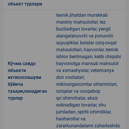
объект турлари
texnik jihatdan murakkab
maishiy mahsulotlar, tez
buziladigan tovarlar, yengil
alangalanuvchi va yonuvchi
suyuqliklar, bolalar oziq-ovqat
mahsulotlari, hayvonlar, termik
ishlov berilmagan, kelib chiqishi
Кўчма савдо
hayvonotga mansub mahsulot
объекти
va xomashyolar, veterinariya
ихтисослашуви
dori vositalari,
бўйича
mikroorganizmlar shtammlari,
таъқиқланадиган
oziqalar va ozuqabop
турлар
qo`shimchalar, aksiz
solinadigan tovarlar, shu
jumladan, spirtli ichimliklar,
hasharotlar va
zararkunandalarni zaharlashda