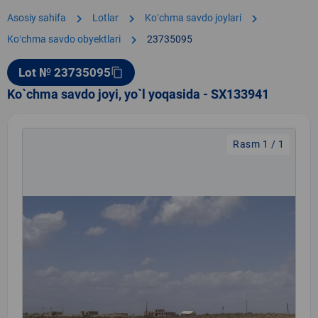
chevron_right
chevron_right
chevron_right
Asosiy sahifa
Lotlar
Koʻchma savdo joylari
chevron_right
Koʻchma savdo obyektlari
23735095
Lot № 23735095
content_copy
Ko`chma savdo joyi, yo`l yoqasida - SX133941
Rasm 1 / 1