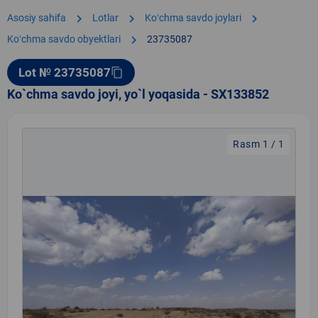
chevron_right
chevron_right
chevron_right
Asosiy sahifa
Lotlar
Koʻchma savdo joylari
chevron_right
Koʻchma savdo obyektlari
23735087
Lot № 23735087
content_copy
Ko`chma savdo joyi, yo`l yoqasida - SX133852
Rasm 1 / 1