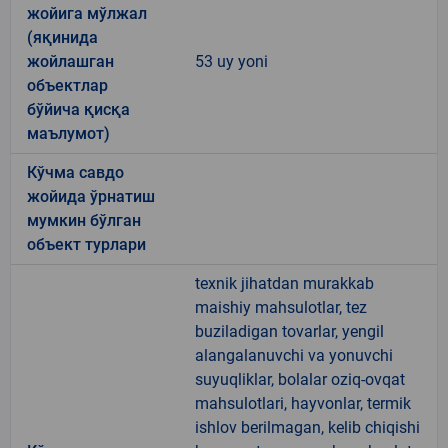
жойига мўлжал
(яқинида
жойлашган
53 uy yoni
объектлар
бўйича қисқа
маълумот)
Кўчма савдо
жойида ўрнатиш
мумкин бўлган
объект турлари
texnik jihatdan murakkab
maishiy mahsulotlar, tez
buziladigan tovarlar, yengil
alangalanuvchi va yonuvchi
suyuqliklar, bolalar oziq-ovqat
mahsulotlari, hayvonlar, termik
ishlov berilmagan, kelib chiqishi