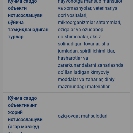
Кўчма савдо
hayvonotga mansub mahsulot
объекти
va xomashyolar, veterinariya
ихтисослашуви
dori vositalari,
бўйича
mikroorganizmlar shtammlari,
таъқиқланадиган
oziqalar va ozuqabop
турлар
qo`shimchalar, aksiz
solinadigan tovarlar, shu
jumladan, spirtli ichimliklar,
hasharotlar va
zararkunandalarni zaharlashda
qo`llaniladigan kimyoviy
moddalar va zaharlar, diniy
mazmundagi materiallar
Кўчма савдо
объектининг
жорий
oziq-ovqat mahsulotlari
ихтисослашуви
(агар мавжуд