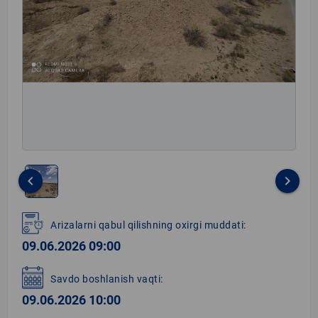
keyboard_arrow_left
keyboard_arrow_right
Item
1
Arizalarni qabul qilishning oxirgi muddati:
of
09.06.2026 09:00
1
Savdo boshlanish vaqti:
09.06.2026 10:00