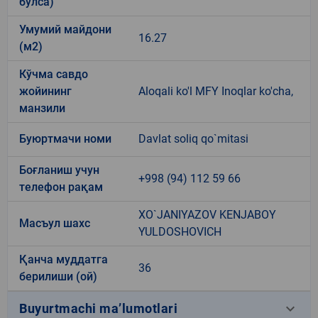
бўлса)
Умумий майдони
16.27
(м2)
Кўчма савдо
жойининг
Aloqali ko'l MFY Inoqlar ko'cha,
манзили
Буюртмачи номи
Davlat soliq qo`mitasi
Боғланиш учун
+998 (94) 112 59 66
телефон рақам
XO`JANIYAZOV KENJABOY
Масъул шахс
YULDOSHOVICH
Қанча муддатга
36
берилиши (ой)
keyboard_arrow_down
Buyurtmachi ma’lumotlari