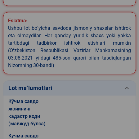
Eslatma:
Ushbu lot boʻyicha savdoda jismoniy shaxslar ishtirok
eta olmaydilar. Har qanday yuridik shaxs yoki yakka
tartibdagi tadbirkor ishtirok etishlari mumkin
(Oʻzbekiston Respublikasi Vazirlar Mahkamasining
03.08.2021 yildagi 485-son qarori bilan tasdiqlangan
Nizomning 30-bandi)
keyboard_arrow_down
Lot ma’lumotlari
Кўчма савдо
жойининг
кадастр коди
(мавжуд бўлса)
Кўчма савдо