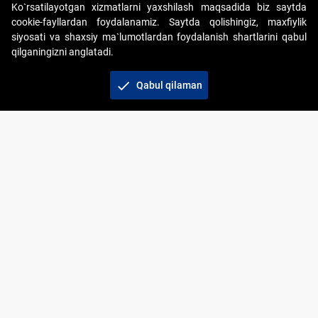
Ko`rsatilayotgan xizmatlarni yaxshilash maqsadida biz saytda
cookie-fayllardan foydalanamiz. Saytda qolishingiz, maxfiylik
siyosati va shaxsiy ma`lumotlardan foydalanish shartlarini qabul
qilganingizni anglatadi.
Copyright © 2017-2026. "Elektron onlayn-auksionlarni
tashkil etish" AJ. Barcha huquqlar himoyalangan
check
Qabul qilaman
To‘lov usullari
Bog‘lanish