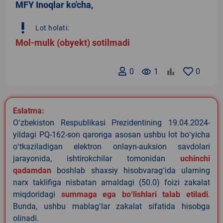
MFY Inoqlar ko'cha,
priority_high
Lot holati:
Mol-mulk (obyekt) sotilmadi
0
remove_red_eye
1
0
Eslatma:
Oʻzbekiston Respublikasi Prezidentining 19.04.2024-
yildagi PQ-162-son qaroriga asosan ushbu lot boʻyicha
oʻtkaziladigan elektron onlayn-auksion savdolari
jarayonida, ishtirokchilar tomonidan
uchinchi
qadamdan
boshlab shaxsiy hisobvaragʻida ularning
narx taklifiga nisbatan amaldagi (50.0) foizi zakalat
miqdoridagi
summaga ega boʻlishlari talab etiladi
.
Bunda, ushbu mablagʻlar zakalat sifatida hisobga
olinadi.