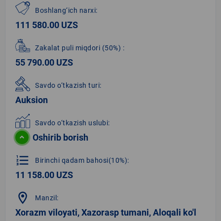
Boshlang‘ich narxi:
111 580.00 UZS
Zakalat puli miqdori
(50%)
:
55 790.00 UZS
Savdo o‘tkazish turi:
Auksion
Savdo o‘tkazish uslubi:
Oshirib borish
format_list_numbered
Birinchi qadam bahosi(10%):
11 158.00 UZS
location_on
Manzil:
Xorazm viloyati, Xazorasp tumani, Aloqali ko'l