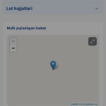
keyboard_arrow_down
Lot hujjatlari
Mulk joylashgan hudud
+
−
Leaflet
| ©
e-auksion.uz