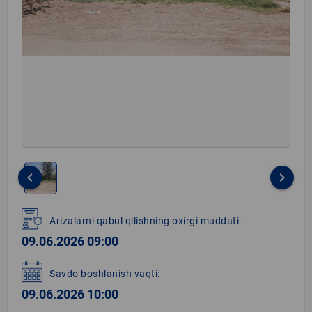
keyboard_arrow_left
keyboard_arrow_right
Item
1
Arizalarni qabul qilishning oxirgi muddati:
of
09.06.2026 09:00
1
Savdo boshlanish vaqti:
09.06.2026 10:00