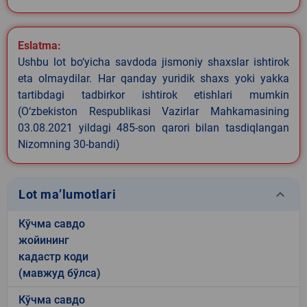
Eslatma:
Ushbu lot bo‘yicha savdoda jismoniy shaxslar ishtirok
eta olmaydilar. Har qanday yuridik shaxs yoki yakka
tartibdagi tadbirkor ishtirok etishlari mumkin
(O‘zbekiston Respublikasi Vazirlar Mahkamasining
03.08.2021 yildagi 485-son qarori bilan tasdiqlangan
Nizomning 30-bandi)
keyboard_arrow_down
Lot ma’lumotlari
Кўчма савдо
жойининг
кадастр коди
(мавжуд бўлса)
Кўчма савдо