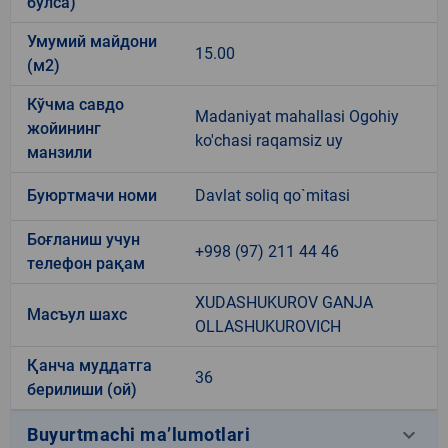
бўлса)
Умумий майдони
15.00
(м2)
Кўчма савдо
Madaniyat mahallasi Ogohiy
жойининг
ko'chasi raqamsiz uy
манзили
Буюртмачи номи
Davlat soliq qo`mitasi
Боғланиш учун
+998 (97) 211 44 46
телефон рақам
XUDASHUKUROV GANJA
Масъул шахс
OLLASHUKUROVICH
Қанча муддатга
36
берилиши (ой)
keyboard_arrow_down
Buyurtmachi ma’lumotlari