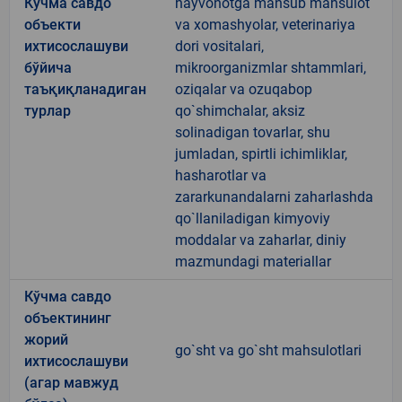
Кўчма савдо
hayvonotga mansub mahsulot
объекти
va xomashyolar, veterinariya
ихтисослашуви
dori vositalari,
бўйича
mikroorganizmlar shtammlari,
таъқиқланадиган
oziqalar va ozuqabop
турлар
qo`shimchalar, aksiz
solinadigan tovarlar, shu
jumladan, spirtli ichimliklar,
hasharotlar va
zararkunandalarni zaharlashda
qo`llaniladigan kimyoviy
moddalar va zaharlar, diniy
mazmundagi materiallar
Кўчма савдо
объектининг
жорий
go`sht va go`sht mahsulotlari
ихтисослашуви
(агар мавжуд