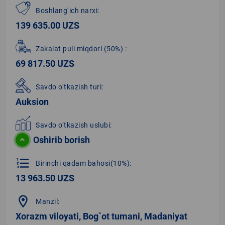
Boshlang‘ich narxi:
139 635.00 UZS
Zakalat puli miqdori
(50%)
:
69 817.50 UZS
Savdo o‘tkazish turi:
Auksion
Savdo o‘tkazish uslubi:
Oshirib borish
format_list_numbered
Birinchi qadam bahosi(10%):
13 963.50 UZS
location_on
Manzil:
Xorazm viloyati, Bog`ot tumani, Madaniyat