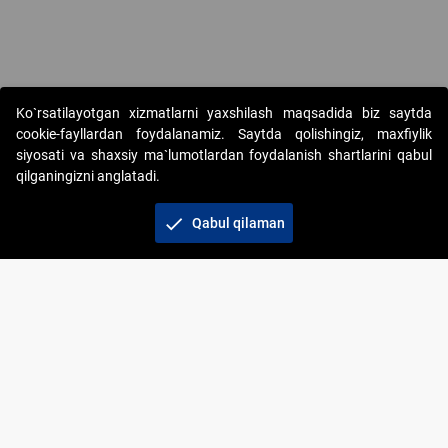
Copyright © 2017-2026. "Elektron onlayn-auksionlarni tashkil etish"
Ko`rsatilayotgan xizmatlarni yaxshilash maqsadida biz saytda
AJ. Barcha huquqlar himoyalangan
cookie-fayllardan foydalanamiz. Saytda qolishingiz, maxfiylik
siyosati va shaxsiy ma`lumotlardan foydalanish shartlarini qabul
qilganingizni anglatadi.
check
Qabul qilaman
+998 71 202-21-11
Veb-saytdagi axborot materiallaridan boshqa
shaxslar foydalanganda jamiyatning korporativ veb-
saytiga majburiy havolalar ko‘rsatilishi kerak