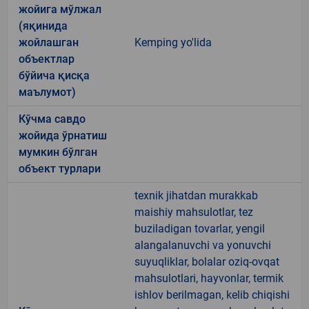
жойига мўлжал
(яқинида
жойлашган
Kemping yo'lida
объектлар
бўйича қисқа
маълумот)
Кўчма савдо
жойида ўрнатиш
мумкин бўлган
объект турлари
texnik jihatdan murakkab
maishiy mahsulotlar, tez
buziladigan tovarlar, yengil
alangalanuvchi va yonuvchi
suyuqliklar, bolalar oziq-ovqat
mahsulotlari, hayvonlar, termik
ishlov berilmagan, kelib chiqishi