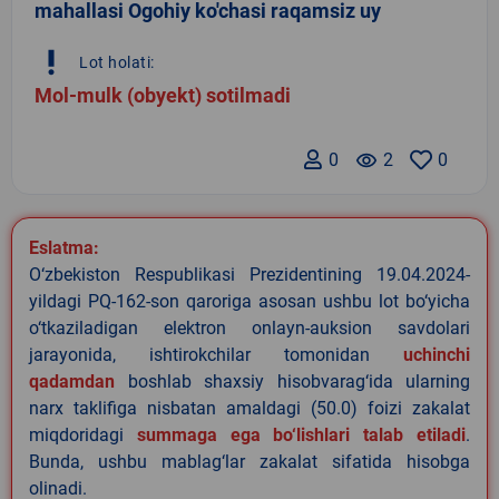
mahallasi Ogohiy ko'chasi raqamsiz uy
priority_high
Lot holati:
Mol-mulk (obyekt) sotilmadi
0
remove_red_eye
2
0
Eslatma:
O‘zbekiston Respublikasi Prezidentining 19.04.2024-
yildagi PQ-162-son qaroriga asosan ushbu lot bo‘yicha
o‘tkaziladigan elektron onlayn-auksion savdolari
jarayonida, ishtirokchilar tomonidan
uchinchi
qadamdan
boshlab shaxsiy hisobvarag‘ida ularning
narx taklifiga nisbatan amaldagi (50.0) foizi zakalat
miqdoridagi
summaga ega bo‘lishlari talab etiladi
.
Bunda, ushbu mablag‘lar zakalat sifatida hisobga
olinadi.