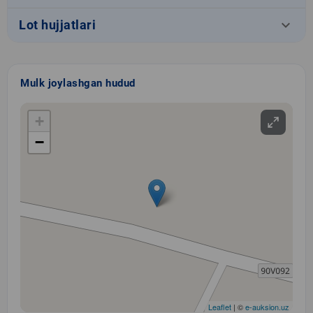
keyboard_arrow_down
Lot hujjatlari
Mulk joylashgan hudud
+
−
Leaflet
| ©
e-auksion.uz