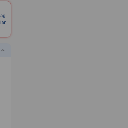
agi
ilan
eyboard_arrow_down