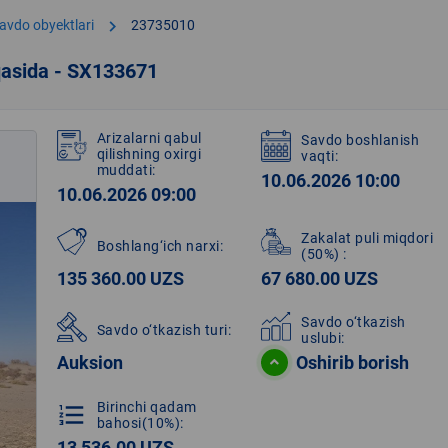
chevron_right
avdo obyektlari
23735010
qasida - SX133671
Arizalarni qabul
Savdo boshlanish
qilishning oxirgi
vaqti:
muddati:
10.06.2026 10:00
10.06.2026 09:00
Zakalat puli miqdori
Boshlang‘ich narxi:
(50%)
:
135 360.00 UZS
67 680.00 UZS
Savdo o‘tkazish
Savdo o‘tkazish turi:
uslubi:
Auksion
Oshirib borish
Birinchi qadam
format_list_numbered
bahosi(10%):
13 536.00 UZS