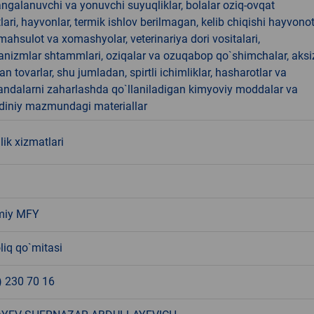
angalanuvchi va yonuvchi suyuqliklar, bolalar oziq-ovqat
ari, hayvonlar, termik ishlov berilmagan, kelib chiqishi hayvono
hsulot va xomashyolar, veterinariya dori vositalari,
anizmlar shtammlari, oziqalar va ozuqabop qo`shimchalar, aksi
an tovarlar, shu jumladan, spirtli ichimliklar, hasharotlar va
andalarni zaharlashda qo`llaniladigan kimyoviy moddalar va
 diniy mazmundagi materiallar
lik xizmatlari
miy MFY
liq qo`mitasi
) 230 70 16