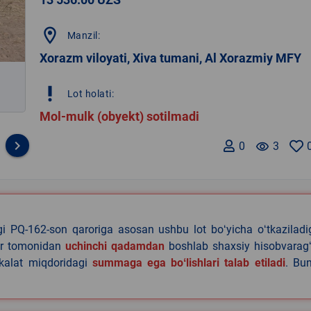
location_on
Manzil:
Xorazm viloyati, Xiva tumani, Al Xorazmiy MFY
priority_high
Lot holati:
Mol-mulk (obyekt) sotilmadi
keyboard_arrow_right
0
remove_red_eye
3
agi PQ-162-son qaroriga asosan ushbu lot boʻyicha oʻtkazilad
lar tomonidan
uchinchi qadamdan
boshlab shaxsiy hisobvaragʻ
akalat miqdoridagi
summaga ega boʻlishlari talab etiladi
. Bu