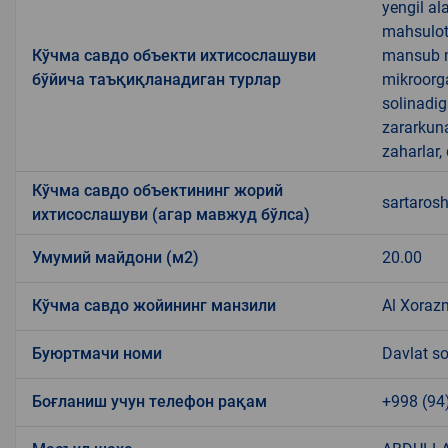
yengil al
mahsulotl
Кўчма савдо объекти ихтисослашуви
mansub ma
бўйича таъқиқланадиган турлар
mikroorg
solinadig
zararkun
zaharlar,
Кўчма савдо объектининг жорий
sartarosh
ихтисослашуви (агар мавжуд бўлса)
Умумий майдони (м2)
20.00
Кўчма савдо жойининг манзили
Al Xoraz
Буюртмачи номи
Davlat so
Боғланиш учун телефон рақам
+998 (94