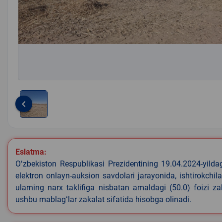
keyboard_arrow_left
Item
1
of
Eslatma:
1
Oʻzbekiston Respublikasi Prezidentining 19.04.2024-yild
elektron onlayn-auksion savdolari jarayonida, ishtirokchi
ularning narx taklifiga nisbatan amaldagi (50.0) foizi z
ushbu mablagʻlar zakalat sifatida hisobga olinadi.