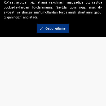
Ko`rsatilayotgan xizmatlarni yaxshilash maqsadida biz saytda
cookie-fayllardan foydalanamiz. Saytda qolishingiz, maxfiylik
siyosati va shaxsiy ma`lumotlardan foydalanish shartlarini qabul
qilganingizni anglatadi.
Copyright © 2017-2026. "Elektron onlayn-auksionlarni
tashkil etish" AJ. Barcha huquqlar himoyalangan
check
Qabul qilaman
To‘lov usullari
Bog‘lanish