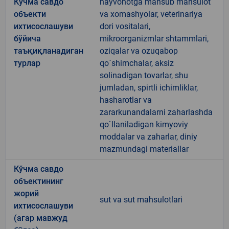
Кўчма савдо
hayvonotga mansub mahsulot
объекти
va xomashyolar, veterinariya
ихтисослашуви
dori vositalari,
бўйича
mikroorganizmlar shtammlari,
таъқиқланадиган
oziqalar va ozuqabop
турлар
qo`shimchalar, aksiz
solinadigan tovarlar, shu
jumladan, spirtli ichimliklar,
hasharotlar va
zararkunandalarni zaharlashda
qo`llaniladigan kimyoviy
moddalar va zaharlar, diniy
mazmundagi materiallar
Кўчма савдо
объектининг
жорий
sut va sut mahsulotlari
ихтисослашуви
(агар мавжуд