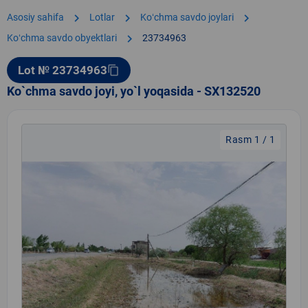
chevron_right
chevron_right
chevron_right
Asosiy sahifa
Lotlar
Koʻchma savdo joylari
chevron_right
Koʻchma savdo obyektlari
23734963
Lot № 23734963
content_copy
Ko`chma savdo joyi, yo`l yoqasida - SX132520
Rasm 1 / 1