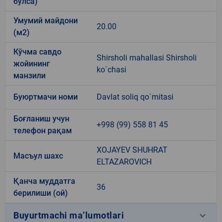
бўлса)
Умумий майдони
20.00
(м2)
Кўчма савдо
Shirsholi mahallasi Shirsholi
жойининг
ko`chasi
манзили
Буюртмачи номи
Davlat soliq qo`mitasi
Боғланиш учун
+998 (99) 558 81 45
телефон рақам
XOJAYEV SHUHRAT
Масъул шахс
ELTAZAROVICH
Қанча муддатга
36
берилиши (ой)
keyboard_arrow_down
Buyurtmachi ma’lumotlari