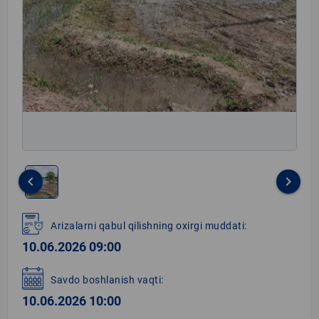
keyboard_arrow_left
keyboard_arrow_right
Item
1
Arizalarni qabul qilishning oxirgi muddati:
of
10.06.2026 09:00
1
Savdo boshlanish vaqti:
10.06.2026 10:00