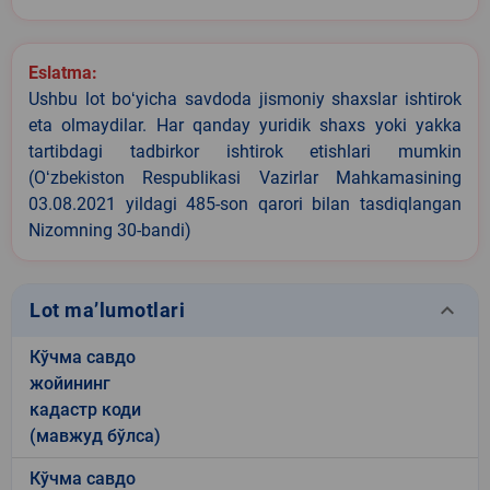
Eslatma:
Ushbu lot boʻyicha savdoda jismoniy shaxslar ishtirok
eta olmaydilar. Har qanday yuridik shaxs yoki yakka
tartibdagi tadbirkor ishtirok etishlari mumkin
(Oʻzbekiston Respublikasi Vazirlar Mahkamasining
03.08.2021 yildagi 485-son qarori bilan tasdiqlangan
Nizomning 30-bandi)
keyboard_arrow_down
Lot ma’lumotlari
Кўчма савдо
жойининг
кадастр коди
(мавжуд бўлса)
Кўчма савдо