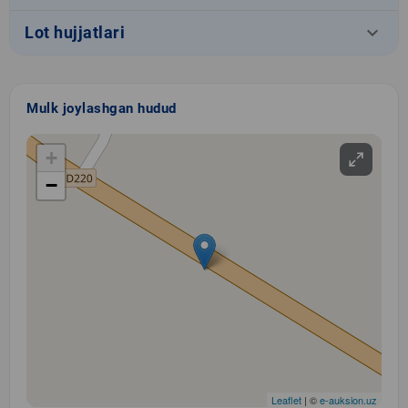
keyboard_arrow_down
Lot hujjatlari
Mulk joylashgan hudud
+
−
Leaflet
| ©
e-auksion.uz