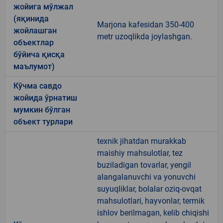
жойига мўлжал
(яқинида
Marjona kafesidan 350-400
жойлашган
metr uzoqlikda joylashgan.
объектлар
бўйича қисқа
маълумот)
Кўчма савдо
жойида ўрнатиш
мумкин бўлган
объект турлари
texnik jihatdan murakkab
maishiy mahsulotlar, tez
buziladigan tovarlar, yengil
alangalanuvchi va yonuvchi
suyuqliklar, bolalar oziq-ovqat
mahsulotlari, hayvonlar, termik
ishlov berilmagan, kelib chiqishi