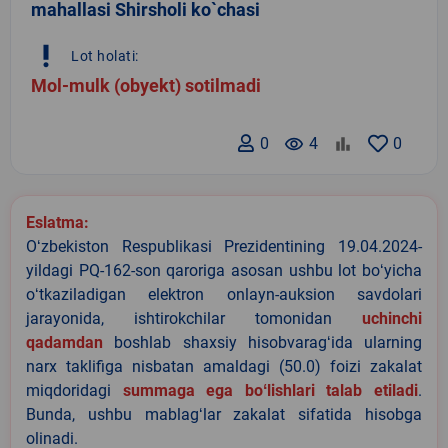
mahallasi Shirsholi ko`chasi
priority_high
Lot holati:
Mol-mulk (obyekt) sotilmadi
0
remove_red_eye
4
0
Eslatma:
Oʻzbekiston Respublikasi Prezidentining 19.04.2024-
yildagi PQ-162-son qaroriga asosan ushbu lot boʻyicha
oʻtkaziladigan elektron onlayn-auksion savdolari
jarayonida, ishtirokchilar tomonidan
uchinchi
qadamdan
boshlab shaxsiy hisobvaragʻida ularning
narx taklifiga nisbatan amaldagi (50.0) foizi zakalat
miqdoridagi
summaga ega boʻlishlari talab etiladi
.
Bunda, ushbu mablagʻlar zakalat sifatida hisobga
olinadi.