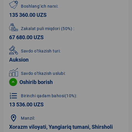
Boshlang‘ich narxi:
135 360.00 UZS
Zakalat puli miqdori
(50%)
:
67 680.00 UZS
Savdo o‘tkazish turi:
Auksion
Savdo o‘tkazish uslubi:
Oshirib borish
format_list_numbered
Birinchi qadam bahosi(10%):
13 536.00 UZS
location_on
Manzil:
Xorazm viloyati, Yangiariq tumani, Shirsholi