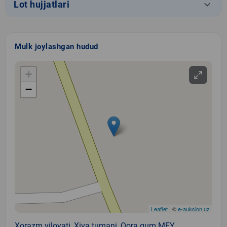
keyboard_arrow_down
Lot hujjatlari
Mulk joylashgan hudud
+
−
Leaflet
| ©
e-auksion.uz
Xorazm viloyati, Xiva tumani, Qora qum MFY