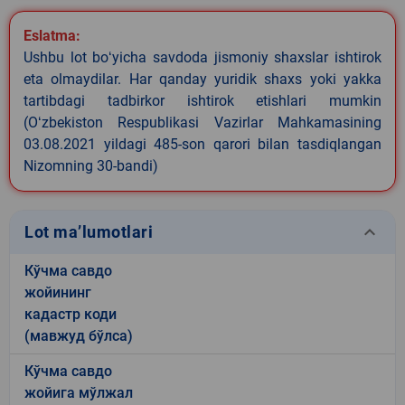
Eslatma:
Ushbu lot boʻyicha savdoda jismoniy shaxslar ishtirok
eta olmaydilar. Har qanday yuridik shaxs yoki yakka
tartibdagi tadbirkor ishtirok etishlari mumkin
(Oʻzbekiston Respublikasi Vazirlar Mahkamasining
03.08.2021 yildagi 485-son qarori bilan tasdiqlangan
Nizomning 30-bandi)
keyboard_arrow_down
Lot ma’lumotlari
Кўчма савдо
жойининг
кадастр коди
(мавжуд бўлса)
Кўчма савдо
жойига мўлжал