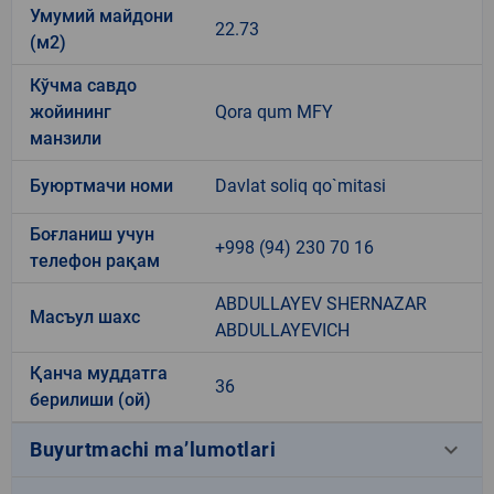
Умумий майдони
22.73
(м2)
Кўчма савдо
жойининг
Qora qum MFY
манзили
Буюртмачи номи
Davlat soliq qo`mitasi
Боғланиш учун
+998 (94) 230 70 16
телефон рақам
ABDULLAYEV SHERNAZAR
Масъул шахс
ABDULLAYEVICH
Қанча муддатга
36
берилиши (ой)
keyboard_arrow_down
Buyurtmachi ma’lumotlari