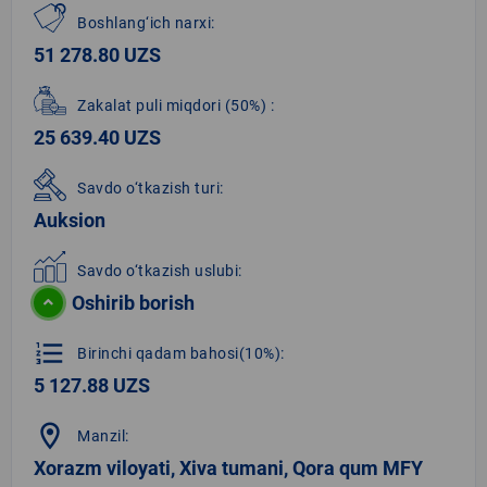
Boshlang‘ich narxi:
51 278.80 UZS
Zakalat puli miqdori
(50%)
:
25 639.40 UZS
Savdo o‘tkazish turi:
Auksion
Savdo o‘tkazish uslubi:
Oshirib borish
format_list_numbered
Birinchi qadam bahosi(10%):
5 127.88 UZS
location_on
Manzil:
Xorazm viloyati, Xiva tumani, Qora qum MFY