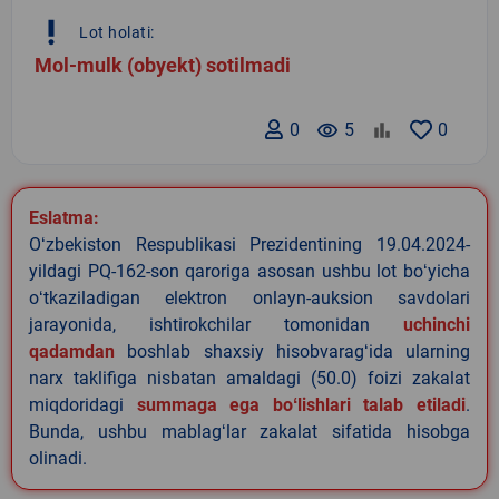
priority_high
Lot holati:
Mol-mulk (obyekt) sotilmadi
0
remove_red_eye
5
0
Eslatma:
Oʻzbekiston Respublikasi Prezidentining 19.04.2024-
yildagi PQ-162-son qaroriga asosan ushbu lot boʻyicha
oʻtkaziladigan elektron onlayn-auksion savdolari
jarayonida, ishtirokchilar tomonidan
uchinchi
qadamdan
boshlab shaxsiy hisobvaragʻida ularning
narx taklifiga nisbatan amaldagi (50.0) foizi zakalat
miqdoridagi
summaga ega boʻlishlari talab etiladi
.
Bunda, ushbu mablagʻlar zakalat sifatida hisobga
olinadi.