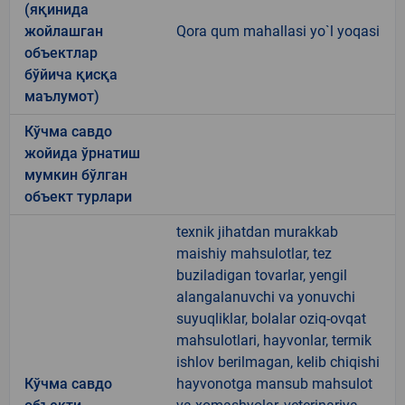
(яқинида
жойлашган
Qora qum mahallasi yo`l yoqasi
объектлар
бўйича қисқа
маълумот)
Кўчма савдо
жойида ўрнатиш
мумкин бўлган
объект турлари
texnik jihatdan murakkab
maishiy mahsulotlar, tez
buziladigan tovarlar, yengil
alangalanuvchi va yonuvchi
suyuqliklar, bolalar oziq-ovqat
mahsulotlari, hayvonlar, termik
ishlov berilmagan, kelib chiqishi
Кўчма савдо
hayvonotga mansub mahsulot