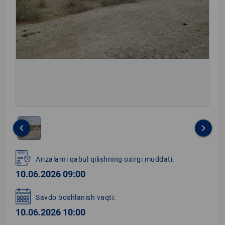
keyboard_arrow_left
keyboard_arrow_right
Item
1
Arizalarni qabul qilishning oxirgi muddati:
of
10.06.2026 09:00
1
Savdo boshlanish vaqti:
10.06.2026 10:00