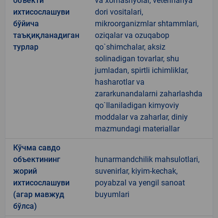
объекти
va xomashyolar, veterinariya
ихтисослашуви
dori vositalari,
бўйича
mikroorganizmlar shtammlari,
таъқиқланадиган
oziqalar va ozuqabop
турлар
qo`shimchalar, aksiz
solinadigan tovarlar, shu
jumladan, spirtli ichimliklar,
hasharotlar va
zararkunandalarni zaharlashda
qo`llaniladigan kimyoviy
moddalar va zaharlar, diniy
mazmundagi materiallar
Кўчма савдо
объектининг
hunarmandchilik mahsulotlari,
жорий
suvenirlar, kiyim-kechak,
ихтисослашуви
poyabzal va yengil sanoat
(агар мавжуд
buyumlari
бўлса)