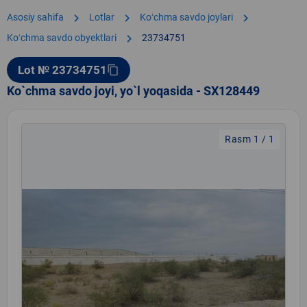
chevron_right
chevron_right
chevron_right
Asosiy sahifa
Lotlar
Koʻchma savdo joylari
chevron_right
Koʻchma savdo obyektlari
23734751
Lot № 23734751
content_copy
Ko`chma savdo joyi, yo`l yoqasida - SX128449
Rasm 1 / 1