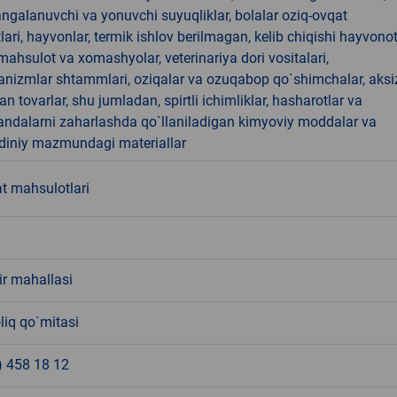
angalanuvchi va yonuvchi suyuqliklar, bolalar oziq-ovqat
ari, hayvonlar, termik ishlov berilmagan, kelib chiqishi hayvono
hsulot va xomashyolar, veterinariya dori vositalari,
anizmlar shtammlari, oziqalar va ozuqabop qo`shimchalar, aksi
an tovarlar, shu jumladan, spirtli ichimliklar, hasharotlar va
andalarni zaharlashda qo`llaniladigan kimyoviy moddalar va
 diniy mazmundagi materiallar
t mahsulotlari
ir mahallasi
liq qo`mitasi
) 458 18 12