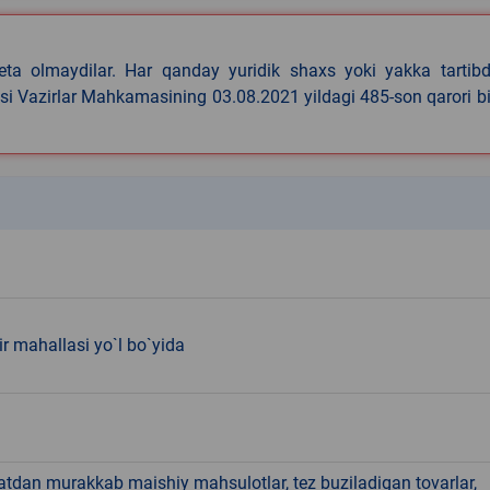
eta olmaydilar. Har qanday yuridik shaxs yoki yakka tartibd
asi Vazirlar Mahkamasining 03.08.2021 yildagi 485-son qarori b
k
r mahallasi yo`l bo`yida
hatdan murakkab maishiy mahsulotlar, tez buziladigan tovarlar,