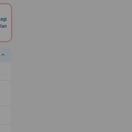
agi
ilan
eyboard_arrow_down