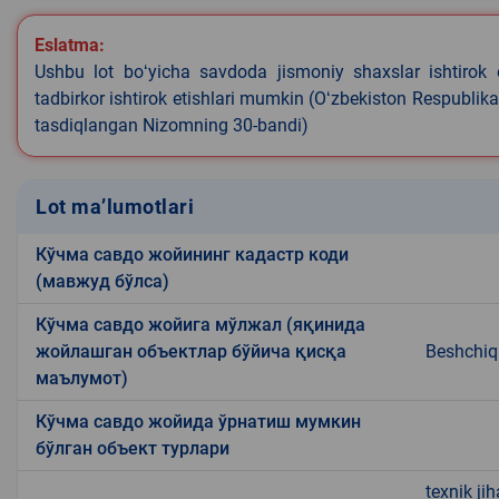
Eslatma:
Ushbu lot boʻyicha savdoda jismoniy shaxslar ishtirok 
tadbirkor ishtirok etishlari mumkin (Oʻzbekiston Respublik
tasdiqlangan Nizomning 30-bandi)
Lot ma’lumotlari
Кўчма савдо жойининг кадастр коди
(мавжуд бўлса)
Кўчма савдо жойига мўлжал (яқинида
жойлашган объектлар бўйича қисқа
Beshchiqi
маълумот)
Кўчма савдо жойида ўрнатиш мумкин
бўлган объект турлари
texnik ji