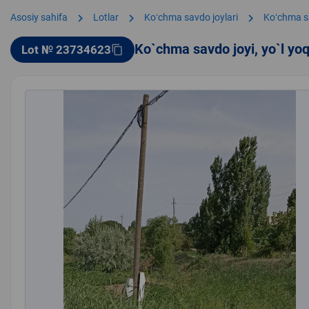
chevron_right
chevron_right
chevron_right
Asosiy sahifa
Lotlar
Koʻchma savdo joylari
Koʻchma s
Ko`chma savdo joyi, yo`l yo
Lot № 23734623
content_copy