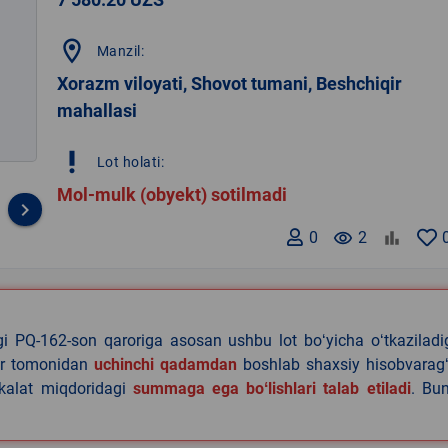
location_on
Manzil:
Xorazm viloyati, Shovot tumani, Beshchiqir
mahallasi
priority_high
Lot holati:
Mol-mulk (obyekt) sotilmadi
keyboard_arrow_right
0
remove_red_eye
2
agi PQ-162-son qaroriga asosan ushbu lot boʻyicha oʻtkazilad
lar tomonidan
uchinchi qadamdan
boshlab shaxsiy hisobvaragʻ
akalat miqdoridagi
summaga ega boʻlishlari talab etiladi
. Bu