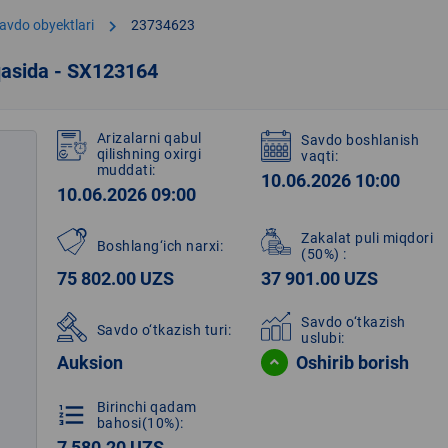
chevron_right
avdo obyektlari
23734623
qasida - SX123164
Arizalarni qabul
Savdo boshlanish
qilishning oxirgi
vaqti:
muddati:
10.06.2026 10:00
10.06.2026 09:00
Zakalat puli miqdori
Boshlang‘ich narxi:
(50%)
:
75 802.00 UZS
37 901.00 UZS
Savdo o‘tkazish
Savdo o‘tkazish turi:
uslubi:
Auksion
Oshirib borish
Birinchi qadam
format_list_numbered
bahosi(10%):
7 580.20 UZS