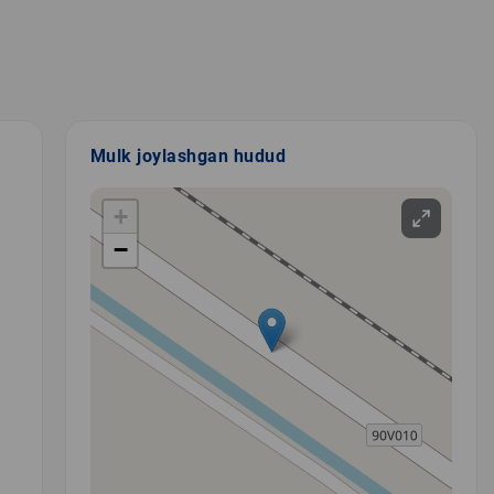
Mulk joylashgan hudud
+
−