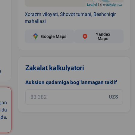
Leaflet
| ©
e-auksion.uz
Xorazm viloyati, Shovot tumani, Beshchiqir
mahallasi
Yandex
Google Maps
Maps
Zakalat kalkulyatori
0
Auksion qadamiga bog‘lanmagan taklif
UZS
igan
ida
nda,