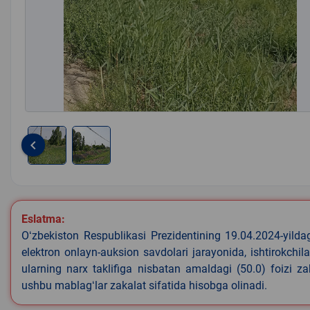
keyboard_arrow_left
Item
1
of
2
Eslatma:
Oʻzbekiston Respublikasi Prezidentining 19.04.2024-yild
elektron onlayn-auksion savdolari jarayonida, ishtirokchi
ularning narx taklifiga nisbatan amaldagi (50.0) foizi z
ushbu mablagʻlar zakalat sifatida hisobga olinadi.