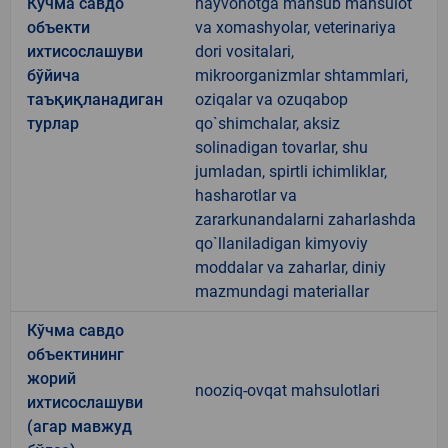
Кўчма савдо
hayvonotga mansub mahsulot
объекти
va xomashyolar, veterinariya
ихтисослашуви
dori vositalari,
бўйича
mikroorganizmlar shtammlari,
таъқиқланадиган
oziqalar va ozuqabop
турлар
qo`shimchalar, aksiz
solinadigan tovarlar, shu
jumladan, spirtli ichimliklar,
hasharotlar va
zararkunandalarni zaharlashda
qo`llaniladigan kimyoviy
moddalar va zaharlar, diniy
mazmundagi materiallar
Кўчма савдо
объектининг
жорий
nooziq-ovqat mahsulotlari
ихтисослашуви
(агар мавжуд