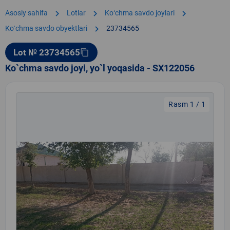
chevron_right
chevron_right
chevron_right
Asosiy sahifa
Lotlar
Koʻchma savdo joylari
chevron_right
Koʻchma savdo obyektlari
23734565
Lot № 23734565
content_copy
Ko`chma savdo joyi, yo`l yoqasida - SX122056
Rasm 1 / 1