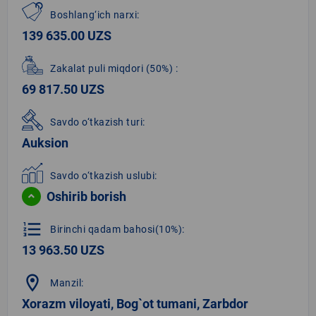
Boshlang‘ich narxi:
139 635.00 UZS
Zakalat puli miqdori
(50%)
:
69 817.50 UZS
Savdo o‘tkazish turi:
Auksion
Savdo o‘tkazish uslubi:
Oshirib borish
format_list_numbered
Birinchi qadam bahosi(10%):
13 963.50 UZS
location_on
Manzil:
Xorazm viloyati, Bog`ot tumani, Zarbdor