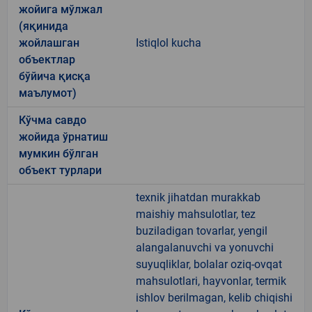
жойига мўлжал
(яқинида
жойлашган
Istiqlol kucha
объектлар
бўйича қисқа
маълумот)
Кўчма савдо
жойида ўрнатиш
мумкин бўлган
объект турлари
texnik jihatdan murakkab
maishiy mahsulotlar, tez
buziladigan tovarlar, yengil
alangalanuvchi va yonuvchi
suyuqliklar, bolalar oziq-ovqat
mahsulotlari, hayvonlar, termik
ishlov berilmagan, kelib chiqishi