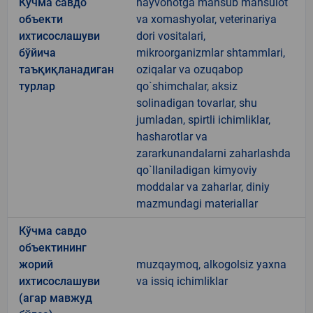
Кўчма савдо
hayvonotga mansub mahsulot
объекти
va xomashyolar, veterinariya
ихтисослашуви
dori vositalari,
бўйича
mikroorganizmlar shtammlari,
таъқиқланадиган
oziqalar va ozuqabop
турлар
qo`shimchalar, aksiz
solinadigan tovarlar, shu
jumladan, spirtli ichimliklar,
hasharotlar va
zararkunandalarni zaharlashda
qo`llaniladigan kimyoviy
moddalar va zaharlar, diniy
mazmundagi materiallar
Кўчма савдо
объектининг
жорий
muzqaymoq, alkogolsiz yaxna
ихтисослашуви
va issiq ichimliklar
(агар мавжуд