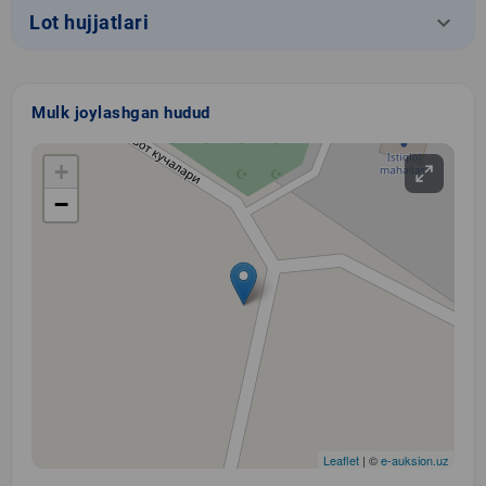
keyboard_arrow_down
Lot hujjatlari
Mulk joylashgan hudud
+
−
Leaflet
| ©
e-auksion.uz