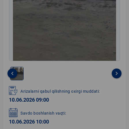
keyboard_arrow_left
keyboard_arrow_right
Item
1
Arizalarni qabul qilishning oxirgi muddati:
of
10.06.2026 09:00
1
Savdo boshlanish vaqti:
10.06.2026 10:00