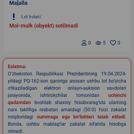
Ma[alla
priority_high
Lot holati:
Mol-mulk (obyekt) sotilmadi
0
remove_red_eye
5
0
Eslatma:
O‘zbekiston Respublikasi Prezidentining 19.04.2024-
yildagi PQ-162-son qaroriga asosan ushbu lot bo‘yicha
o‘tkaziladigan elektron onlayn-auksion savdolari
jarayonida, ishtirokchilar tomonidan
uchinchi
qadamdan
boshlab shaxsiy hisobvarag‘ida ularning
narx taklifiga nisbatan amaldagi (50.0) foizi zakalat
miqdoridagi
summaga ega bo‘lishlari talab etiladi
.
Bunda, ushbu mablag‘lar zakalat sifatida hisobga
olinadi.