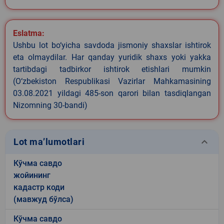
Eslatma:
Ushbu lot bo‘yicha savdoda jismoniy shaxslar ishtirok
eta olmaydilar. Har qanday yuridik shaxs yoki yakka
tartibdagi tadbirkor ishtirok etishlari mumkin
(O‘zbekiston Respublikasi Vazirlar Mahkamasining
03.08.2021 yildagi 485-son qarori bilan tasdiqlangan
Nizomning 30-bandi)
keyboard_arrow_down
Lot ma’lumotlari
Кўчма савдо
жойининг
кадастр коди
(мавжуд бўлса)
Кўчма савдо