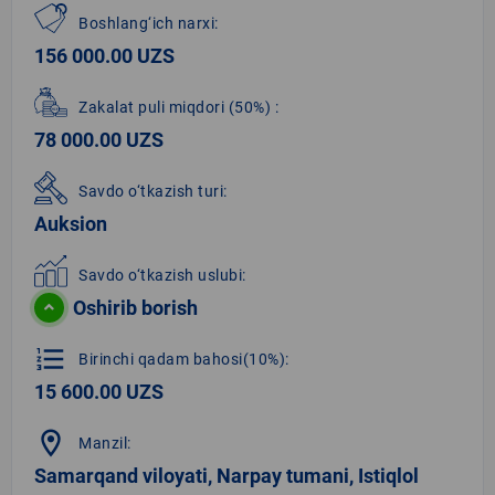
Boshlang‘ich narxi:
156 000.00 UZS
Zakalat puli miqdori
(50%)
:
78 000.00 UZS
Savdo o‘tkazish turi:
Auksion
Savdo o‘tkazish uslubi:
Oshirib borish
format_list_numbered
Birinchi qadam bahosi(10%):
15 600.00 UZS
location_on
Manzil:
Samarqand viloyati, Narpay tumani, Istiqlol