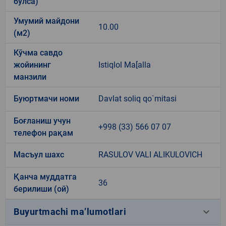
бўлса)
Умумий майдони
10.00
(м2)
Кўчма савдо
жойининг
Istiqlol Ma[alla
манзили
Буюртмачи номи
Davlat soliq qo`mitasi
Боғланиш учун
+998 (33) 566 07 07
телефон рақам
Масъул шахс
RASULOV VALI ALIKULOVICH
Қанча муддатга
36
берилиши (ой)
keyboard_arrow_down
Buyurtmachi ma’lumotlari