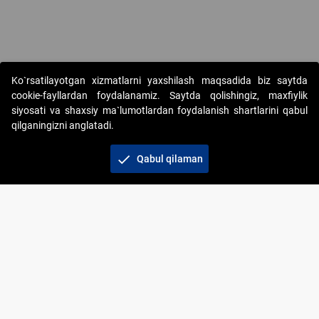
Copyright © 2017-2026. "Elektron onlayn-auksionlarni tashkil etish"
Ko`rsatilayotgan xizmatlarni yaxshilash maqsadida biz saytda
AJ. Barcha huquqlar himoyalangan
cookie-fayllardan foydalanamiz. Saytda qolishingiz, maxfiylik
siyosati va shaxsiy ma`lumotlardan foydalanish shartlarini qabul
qilganingizni anglatadi.
check
Qabul qilaman
+998 71 202-21-11
Veb-saytdagi axborot materiallaridan boshqa
shaxslar foydalanganda jamiyatning korporativ veb-
saytiga majburiy havolalar ko‘rsatilishi kerak