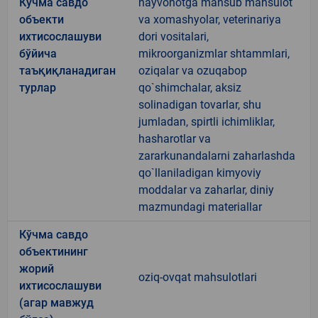
Кўчма савдо
hayvonotga mansub mahsulot
объекти
va xomashyolar, veterinariya
ихтисослашуви
dori vositalari,
бўйича
mikroorganizmlar shtammlari,
таъқиқланадиган
oziqalar va ozuqabop
турлар
qo`shimchalar, aksiz
solinadigan tovarlar, shu
jumladan, spirtli ichimliklar,
hasharotlar va
zararkunandalarni zaharlashda
qo`llaniladigan kimyoviy
moddalar va zaharlar, diniy
mazmundagi materiallar
Кўчма савдо
объектининг
жорий
oziq-ovqat mahsulotlari
ихтисослашуви
(агар мавжуд