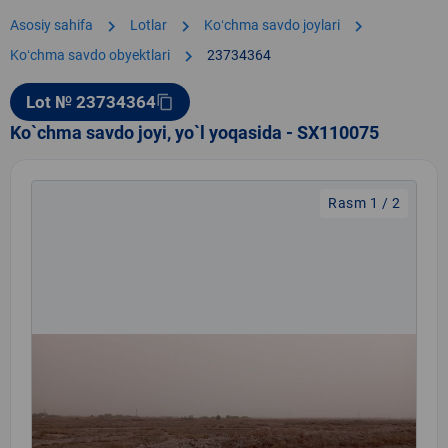
chevron_right
chevron_right
chevron_right
Asosiy sahifa
Lotlar
Koʻchma savdo joylari
chevron_right
Koʻchma savdo obyektlari
23734364
Lot № 23734364
content_copy
Ko`chma savdo joyi, yo`l yoqasida - SX110075
Rasm 1 / 2