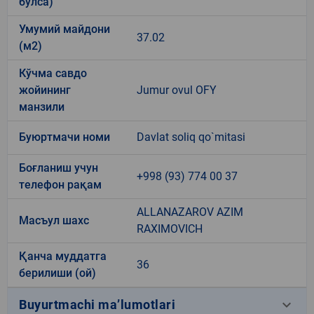
бўлса)
Умумий майдони
37.02
(м2)
Кўчма савдо
жойининг
Jumur ovul OFY
манзили
Буюртмачи номи
Davlat soliq qo`mitasi
Боғланиш учун
+998 (93) 774 00 37
телефон рақам
ALLANAZAROV AZIM
Масъул шахс
RAXIMOVICH
Қанча муддатга
36
берилиши (ой)
keyboard_arrow_down
Buyurtmachi ma’lumotlari