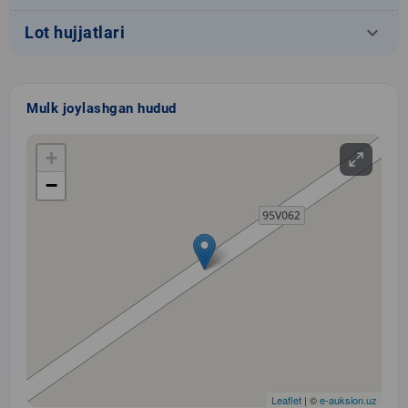
keyboard_arrow_down
Lot hujjatlari
Mulk joylashgan hudud
+
−
Leaflet
| ©
e-auksion.uz