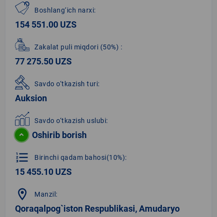
Boshlang‘ich narxi:
154 551.00 UZS
Zakalat puli miqdori
(50%)
:
77 275.50 UZS
Savdo o‘tkazish turi:
Auksion
Savdo o‘tkazish uslubi:
Oshirib borish
format_list_numbered
Birinchi qadam bahosi(10%):
15 455.10 UZS
location_on
Manzil:
Qoraqalpog`iston Respublikasi, Amudaryo