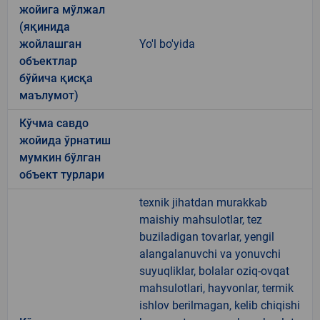
жойига мўлжал
(яқинида
жойлашган
Yo'l bo'yida
объектлар
бўйича қисқа
маълумот)
Кўчма савдо
жойида ўрнатиш
мумкин бўлган
объект турлари
texnik jihatdan murakkab
maishiy mahsulotlar, tez
buziladigan tovarlar, yengil
alangalanuvchi va yonuvchi
suyuqliklar, bolalar oziq-ovqat
mahsulotlari, hayvonlar, termik
ishlov berilmagan, kelib chiqishi