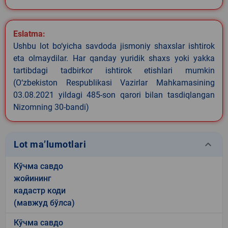
Eslatma:
Ushbu lot bo‘yicha savdoda jismoniy shaxslar ishtirok
eta olmaydilar. Har qanday yuridik shaxs yoki yakka
tartibdagi tadbirkor ishtirok etishlari mumkin
(O‘zbekiston Respublikasi Vazirlar Mahkamasining
03.08.2021 yildagi 485-son qarori bilan tasdiqlangan
Nizomning 30-bandi)
keyboard_arrow_down
Lot ma’lumotlari
Кўчма савдо
жойининг
кадастр коди
(мавжуд бўлса)
Кўчма савдо