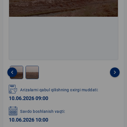
keyboard_arrow_left
keyboard_arrow_right
Item
1
Arizalarni qabul qilishning oxirgi muddati:
of
10.06.2026 09:00
2
Savdo boshlanish vaqti:
10.06.2026 10:00