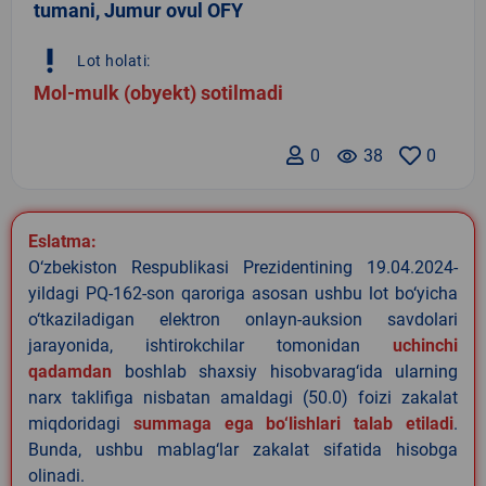
tumani, Jumur ovul OFY
priority_high
Lot holati:
Mol-mulk (obyekt) sotilmadi
0
remove_red_eye
38
0
Eslatma:
O‘zbekiston Respublikasi Prezidentining 19.04.2024-
yildagi PQ-162-son qaroriga asosan ushbu lot bo‘yicha
o‘tkaziladigan elektron onlayn-auksion savdolari
jarayonida, ishtirokchilar tomonidan
uchinchi
qadamdan
boshlab shaxsiy hisobvarag‘ida ularning
narx taklifiga nisbatan amaldagi (50.0) foizi zakalat
miqdoridagi
summaga ega bo‘lishlari talab etiladi
.
Bunda, ushbu mablag‘lar zakalat sifatida hisobga
olinadi.