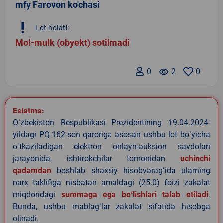
mfy Farovon ko'chasi
priority_high
Lot holati:
Mol-mulk (obyekt) sotilmadi
0
remove_red_eye
2
0
Eslatma:
Oʻzbekiston Respublikasi Prezidentining 19.04.2024-
yildagi PQ-162-son qaroriga asosan ushbu lot boʻyicha
oʻtkaziladigan elektron onlayn-auksion savdolari
jarayonida, ishtirokchilar tomonidan
uchinchi
qadamdan
boshlab shaxsiy hisobvaragʻida ularning
narx taklifiga nisbatan amaldagi (25.0) foizi zakalat
miqdoridagi
summaga ega boʻlishlari talab etiladi
.
Bunda, ushbu mablagʻlar zakalat sifatida hisobga
olinadi.