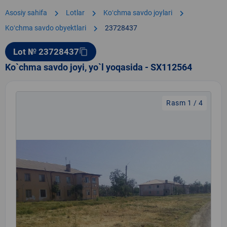
chevron_right
chevron_right
chevron_right
Asosiy sahifa
Lotlar
Koʻchma savdo joylari
chevron_right
Koʻchma savdo obyektlari
23728437
Lot № 23728437
content_copy
Ko`chma savdo joyi, yo`l yoqasida - SX112564
Rasm 1 / 4