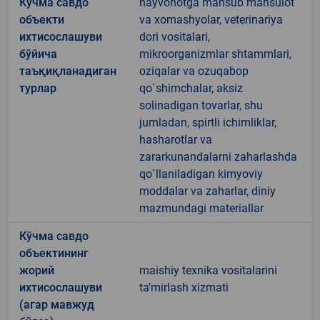
Кўчма савдо
hayvonotga mansub mahsulot
объекти
va xomashyolar, veterinariya
ихтисослашуви
dori vositalari,
бўйича
mikroorganizmlar shtammlari,
таъқиқланадиган
oziqalar va ozuqabop
турлар
qo`shimchalar, aksiz
solinadigan tovarlar, shu
jumladan, spirtli ichimliklar,
hasharotlar va
zararkunandalarni zaharlashda
qo`llaniladigan kimyoviy
moddalar va zaharlar, diniy
mazmundagi materiallar
Кўчма савдо
объектининг
жорий
maishiy texnika vositalarini
ихтисослашуви
taʼmirlash xizmati
(агар мавжуд