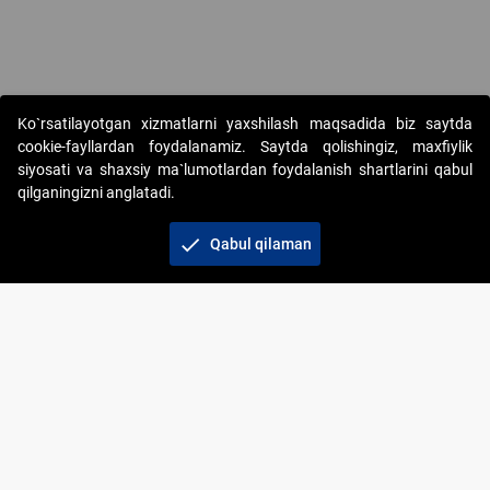
Copyright © 2017-2026. "Elektron onlayn-auksionlarni tashkil etish"
Ko`rsatilayotgan xizmatlarni yaxshilash maqsadida biz saytda
AJ. Barcha huquqlar himoyalangan
cookie-fayllardan foydalanamiz. Saytda qolishingiz, maxfiylik
siyosati va shaxsiy ma`lumotlardan foydalanish shartlarini qabul
qilganingizni anglatadi.
check
Qabul qilaman
+998 71 202-21-11
Veb-saytdagi axborot materiallaridan boshqa
shaxslar foydalanganda jamiyatning korporativ veb-
saytiga majburiy havolalar ko‘rsatilishi kerak