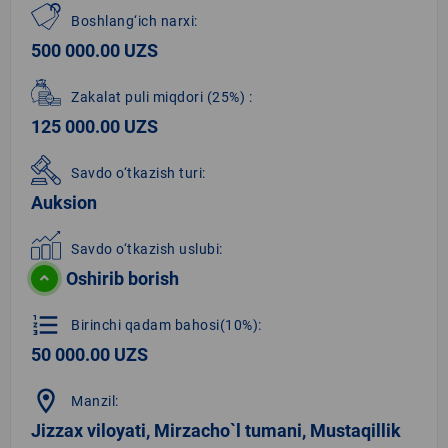
Boshlang‘ich narxi:
500 000.00 UZS
Zakalat puli miqdori
(25%)
:
125 000.00 UZS
Savdo o‘tkazish turi:
Auksion
Savdo o‘tkazish uslubi:
Oshirib borish
format_list_numbered
Birinchi qadam bahosi(10%):
50 000.00 UZS
location_on
Manzil:
Jizzax viloyati, Mirzacho`l tumani, Mustaqillik