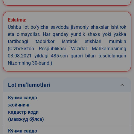
Eslatma:
Ushbu lot boʻyicha savdoda jismoniy shaxslar ishtirok
eta olmaydilar. Har qanday yuridik shaxs yoki yakka
tartibdagi tadbirkor ishtirok etishlari mumkin
(Oʻzbekiston Respublikasi Vazirlar Mahkamasining
03.08.2021 yildagi 485-son qarori bilan tasdiqlangan
Nizomning 30-bandi)
keyboard_arrow_down
Lot ma’lumotlari
Кўчма савдо
жойининг
кадастр коди
(мавжуд бўлса)
Кўчма савдо