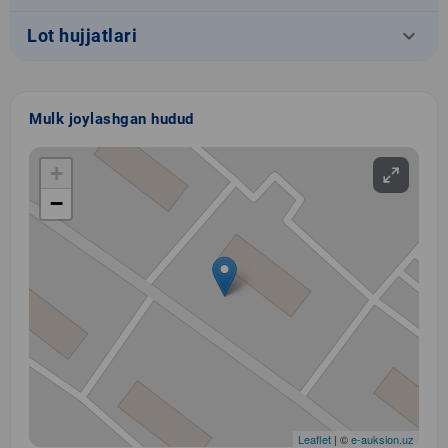
keyboard_arrow_down
Lot hujjatlari
Mulk joylashgan hudud
+
−
Leaflet
| ©
e-auksion.uz