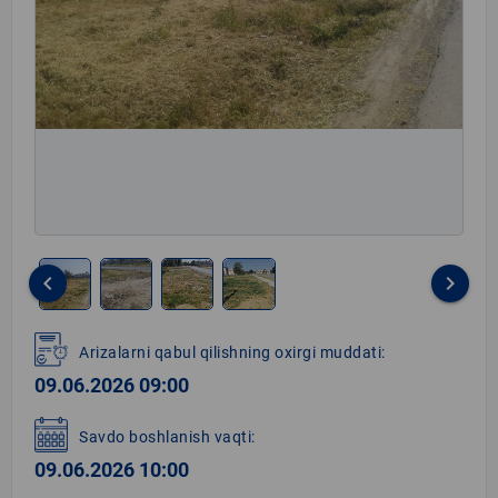
keyboard_arrow_left
keyboard_arrow_right
Item
1
Arizalarni qabul qilishning oxirgi muddati:
of
09.06.2026 09:00
4
Savdo boshlanish vaqti:
09.06.2026 10:00