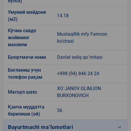
бўлса)
Умумий майдони
14.18
(м2)
Кўчма савдо
Mustaqillik mfy Farovon
жойининг
ko'chasi
манзили
Буюртмачи номи
Davlat soliq qo`mitasi
Боғланиш учун
+998 (94) 846 24 24
телефон рақам
XO`JANOV OLIMJON
Масъул шахс
BURXONOVICH
Қанча муддатга
36
берилиши (ой)
keyboard_arrow_down
Buyurtmachi ma’lumotlari