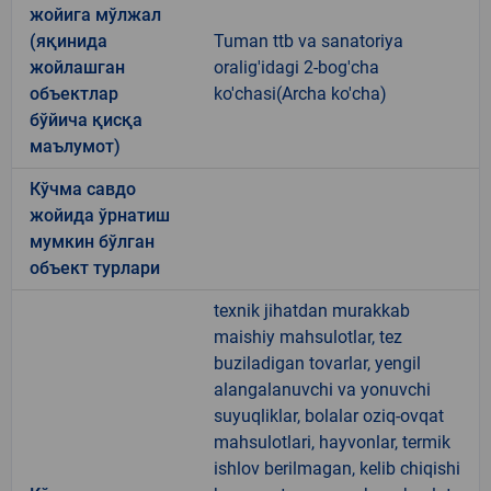
жойига мўлжал
(яқинида
Tuman ttb va sanatoriya
жойлашган
oralig'idagi 2-bog'cha
объектлар
ko'chasi(Archa ko'cha)
бўйича қисқа
маълумот)
Кўчма савдо
жойида ўрнатиш
мумкин бўлган
объект турлари
texnik jihatdan murakkab
maishiy mahsulotlar, tez
buziladigan tovarlar, yengil
alangalanuvchi va yonuvchi
suyuqliklar, bolalar oziq-ovqat
mahsulotlari, hayvonlar, termik
ishlov berilmagan, kelib chiqishi