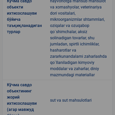
Кўчма савдо
hayvonotga mansub mahsulot
объекти
va xomashyolar, veterinariya
ихтисослашуви
dori vositalari,
бўйича
mikroorganizmlar shtammlari,
таъқиқланадиган
oziqalar va ozuqabop
турлар
qo`shimchalar, aksiz
solinadigan tovarlar, shu
jumladan, spirtli ichimliklar,
hasharotlar va
zararkunandalarni zaharlashda
qo`llaniladigan kimyoviy
moddalar va zaharlar, diniy
mazmundagi materiallar
Кўчма савдо
объектининг
жорий
sut va sut mahsulotlari
ихтисослашуви
(агар мавжуд