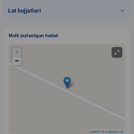
keyboard_arrow_down
Lot hujjatlari
Mulk joylashgan hudud
+
−
Leaflet
| ©
e-auksion.uz