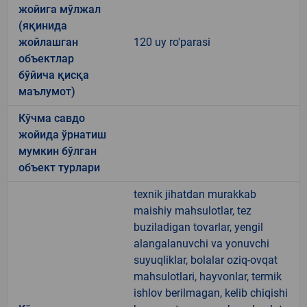
жойига мўлжал
(яқинида
жойлашган
120 uy ro'parasi
объектлар
бўйича қисқа
маълумот)
Кўчма савдо
жойида ўрнатиш
мумкин бўлган
объект турлари
texnik jihatdan murakkab
maishiy mahsulotlar, tez
buziladigan tovarlar, yengil
alangalanuvchi va yonuvchi
suyuqliklar, bolalar oziq-ovqat
mahsulotlari, hayvonlar, termik
ishlov berilmagan, kelib chiqishi