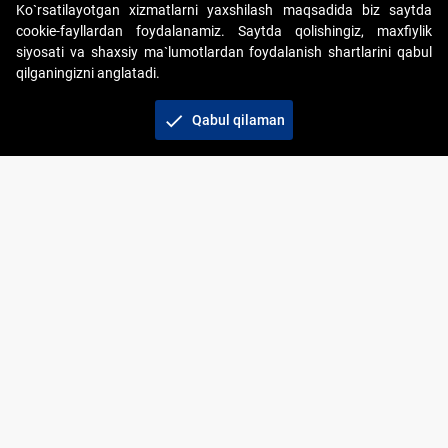
Ko`rsatilayotgan xizmatlarni yaxshilash maqsadida biz saytda
cookie-fayllardan foydalanamiz. Saytda qolishingiz, maxfiylik
siyosati va shaxsiy ma`lumotlardan foydalanish shartlarini qabul
qilganingizni anglatadi.
Copyright © 2017-2026. "Elektron onlayn-auksionlarni
tashkil etish" AJ. Barcha huquqlar himoyalangan
check
Qabul qilaman
To‘lov usullari
Bog‘lanish