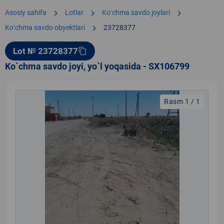
chevron_right
chevron_right
chevron_right
Asosiy sahifa
Lotlar
Koʻchma savdo joylari
chevron_right
Koʻchma savdo obyektlari
23728377
Lot № 23728377
content_copy
Ko`chma savdo joyi, yo`l yoqasida - SX106799
Rasm 1 / 1