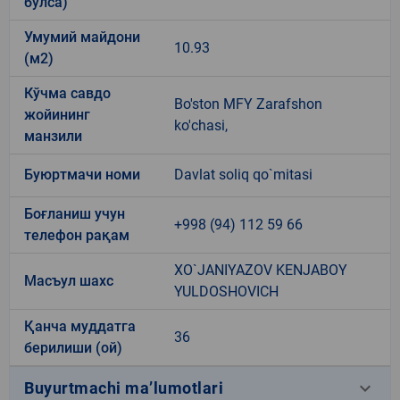
бўлса)
Умумий майдони
10.93
(м2)
Кўчма савдо
Bo'ston MFY Zarafshon
жойининг
ko'chasi,
манзили
Буюртмачи номи
Davlat soliq qo`mitasi
Боғланиш учун
+998 (94) 112 59 66
телефон рақам
XO`JANIYAZOV KENJABOY
Масъул шахс
YULDOSHOVICH
Қанча муддатга
36
берилиши (ой)
keyboard_arrow_down
Buyurtmachi ma’lumotlari