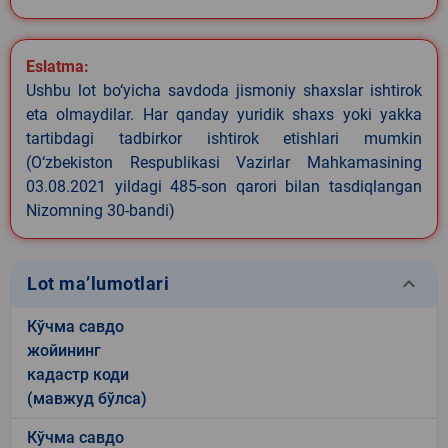
Eslatma:
Ushbu lot bo‘yicha savdoda jismoniy shaxslar ishtirok
eta olmaydilar. Har qanday yuridik shaxs yoki yakka
tartibdagi tadbirkor ishtirok etishlari mumkin
(O‘zbekiston Respublikasi Vazirlar Mahkamasining
03.08.2021 yildagi 485-son qarori bilan tasdiqlangan
Nizomning 30-bandi)
keyboard_arrow_down
Lot ma’lumotlari
Кўчма савдо
жойининг
кадастр коди
(мавжуд бўлса)
Кўчма савдо