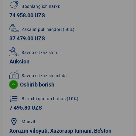
Boshlang‘ich narxi:
74 958.00 UZS
Zakalat puli miqdori
(50%)
:
37 479.00 UZS
Savdo o‘tkazish turi:
Auksion
Savdo o‘tkazish uslubi:
Oshirib borish
format_list_numbered
Birinchi qadam bahosi(10%):
7 495.80 UZS
location_on
Manzil:
Xorazm viloyati, Xazorasp tumani, Bo'ston