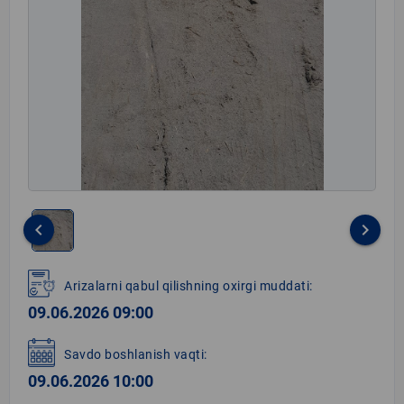
keyboard_arrow_left
keyboard_arrow_right
Item
1
Arizalarni qabul qilishning oxirgi muddati:
of
09.06.2026 09:00
1
Savdo boshlanish vaqti:
09.06.2026 10:00