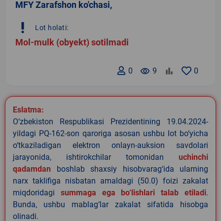
MFY Zarafshon ko'chasi,
priority_high
Lot holati:
Mol-mulk (obyekt) sotilmadi
0
remove_red_eye
9
0
Eslatma:
O‘zbekiston Respublikasi Prezidentining 19.04.2024-
yildagi PQ-162-son qaroriga asosan ushbu lot bo‘yicha
o‘tkaziladigan elektron onlayn-auksion savdolari
jarayonida, ishtirokchilar tomonidan
uchinchi
qadamdan
boshlab shaxsiy hisobvarag‘ida ularning
narx taklifiga nisbatan amaldagi (50.0) foizi zakalat
miqdoridagi
summaga ega bo‘lishlari talab etiladi
.
Bunda, ushbu mablag‘lar zakalat sifatida hisobga
olinadi.