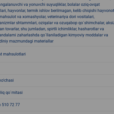
angalanuvchi va yonuvchi suyuqliklar, bolalar oziq-ovqat
ari, hayvonlar, termik ishlov berilmagan, kelib chiqishi hayvono
hsulot va xomashyolar, veterinariya dori vositalari,
anizmlar shtammlari, oziqalar va ozuqabop qo`shimchalar, aksi
an tovarlar, shu jumladan, spirtli ichimliklar, hasharotlar va
andalarni zaharlashda qo`llaniladigan kimyoviy moddalar va
 diniy mazmundagi materiallar
t mahsulotlari
ko'chasi
liq qo`mitasi
) 510 72 77