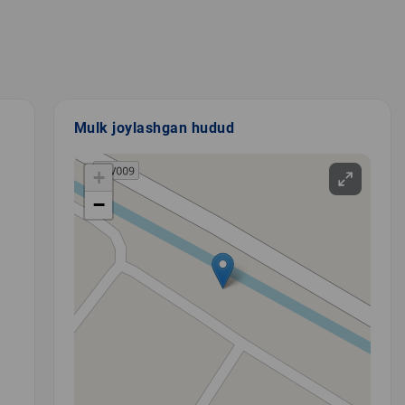
Mulk joylashgan hudud
+
−