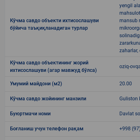
yengil al
mahsulotl
Кўчма савдо объекти ихтисослашуви
mansub ma
бўйича таъқиқланадиган турлар
mikroorg
solinadig
zararkun
zaharlar,
Кўчма савдо объектининг жорий
oziq-ovqa
ихтисослашуви (агар мавжуд бўлса)
Умумий майдони (м2)
20.00
Кўчма савдо жойининг манзили
Guliston 
Буюртмачи номи
Davlat so
Боғланиш учун телефон рақам
+998 (97