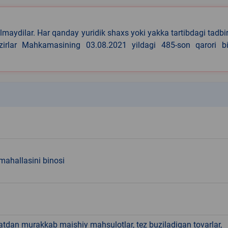
lmaydilar. Har qanday yuridik shaxs yoki yakka tartibdagi tadbi
azirlar Mahkamasining 03.08.2021 yildagi 485-son qarori bi
k
mahallasini binosi
hatdan murakkab maishiy mahsulotlar, tez buziladigan tovarlar,