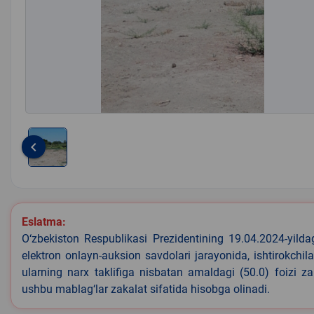
keyboard_arrow_left
Item
1
of
1
Eslatma:
O‘zbekiston Respublikasi Prezidentining 19.04.2024-yild
elektron onlayn-auksion savdolari jarayonida, ishtirokchi
ularning narx taklifiga nisbatan amaldagi (50.0) foizi z
ushbu mablag‘lar zakalat sifatida hisobga olinadi.