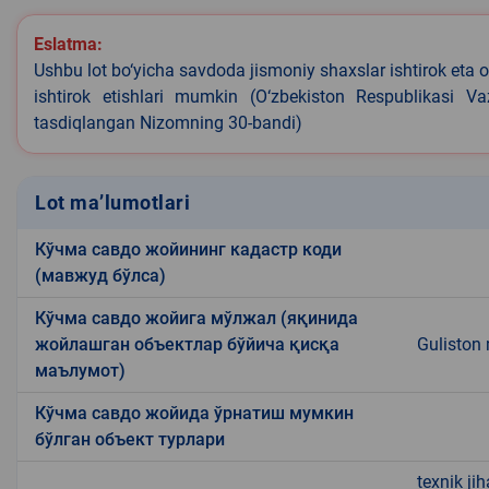
Eslatma:
Ushbu lot bo‘yicha savdoda jismoniy shaxslar ishtirok eta o
ishtirok etishlari mumkin (O‘zbekiston Respublikasi V
tasdiqlangan Nizomning 30-bandi)
Lot ma’lumotlari
Кўчма савдо жойининг кадастр коди
(мавжуд бўлса)
Кўчма савдо жойига мўлжал (яқинида
жойлашган объектлар бўйича қисқа
Guliston 
маълумот)
Кўчма савдо жойида ўрнатиш мумкин
бўлган объект турлари
texnik ji