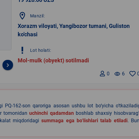
location_on
Manzil:
Xorazm viloyati, Yangibozor tumani, Guliston
ko'chasi
priority_high
Lot holati:
Mol-mulk (obyekt) sotilmadi
keyboard_arrow_right
0
remove_red_eye
6
agi PQ-162-son qaroriga asosan ushbu lot bo‘yicha o‘tkazilad
lar tomonidan
uchinchi qadamdan
boshlab shaxsiy hisobvarag‘
akalat miqdoridagi
summaga ega bo‘lishlari talab etiladi
. Bu