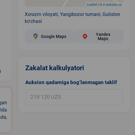
Leaflet
| ©
e-auksion.uz
Xorazm viloyati, Yangibozor tumani, Guliston
ko'chasi
Yandex
Google Maps
Maps
Zakalat kalkulyatori
0
Auksion qadamiga bog‘lanmagan taklif
igan
ida
nda,