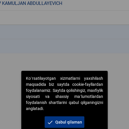
 KAMULJAN ABDULLAYEVICH
k
k
Ko`rsatilayotgan xizmatlarni yaxshilash
maqsadida biz saytda cookie-fayllardan
foydalanamiz. Saytda qolishingiz, maxfiylik
siyosati va shaxsiy ma`lumotlardan
foydalanish shartlarini qabul qilganingizni
anglatadi.
check
Qabul qilaman