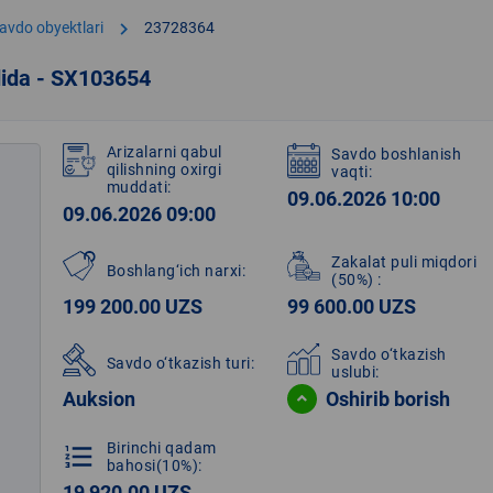
chevron_right
avdo obyektlari
23728364
dida - SX103654
Arizalarni qabul
Savdo boshlanish
qilishning oxirgi
vaqti:
muddati:
09.06.2026 10:00
09.06.2026 09:00
Zakalat puli miqdori
Boshlang‘ich narxi:
(50%)
:
199 200.00 UZS
99 600.00 UZS
Savdo o‘tkazish
Savdo o‘tkazish turi:
uslubi:
Auksion
Oshirib borish
Birinchi qadam
format_list_numbered
bahosi(10%):
19 920.00 UZS