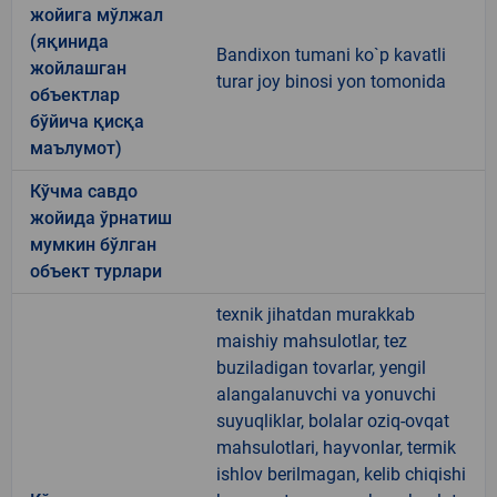
жойига мўлжал
(яқинида
Bandixon tumani ko`p kavatli
жойлашган
turar joy binosi yon tomonida
объектлар
бўйича қисқа
маълумот)
Кўчма савдо
жойида ўрнатиш
мумкин бўлган
объект турлари
texnik jihatdan murakkab
maishiy mahsulotlar, tez
buziladigan tovarlar, yengil
alangalanuvchi va yonuvchi
suyuqliklar, bolalar oziq-ovqat
mahsulotlari, hayvonlar, termik
ishlov berilmagan, kelib chiqishi