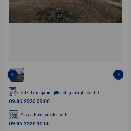
keyboard_arrow_left
keyboard_arrow_right
Item
1
Arizalarni qabul qilishning oxirgi muddati:
of
09.06.2026 09:00
1
Savdo boshlanish vaqti:
09.06.2026 10:00