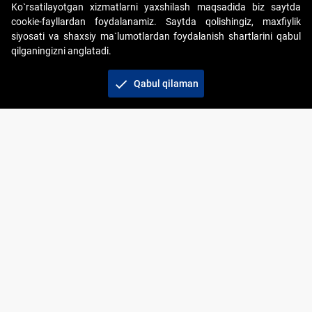
Ko`rsatilayotgan xizmatlarni yaxshilash maqsadida biz saytda
cookie-fayllardan foydalanamiz. Saytda qolishingiz, maxfiylik
siyosati va shaxsiy ma`lumotlardan foydalanish shartlarini qabul
qilganingizni anglatadi.
Copyright © 2017-2026. "Elektron onlayn-auksionlarni
tashkil etish" AJ. Barcha huquqlar himoyalangan
check
Qabul qilaman
To‘lov usullari
Bog‘lanish