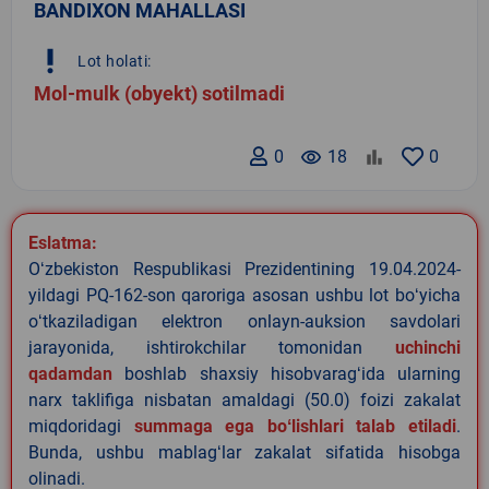
BANDIXON MAHALLASI
priority_high
Lot holati:
Mol-mulk (obyekt) sotilmadi
0
remove_red_eye
18
0
Eslatma:
Oʻzbekiston Respublikasi Prezidentining 19.04.2024-
yildagi PQ-162-son qaroriga asosan ushbu lot boʻyicha
oʻtkaziladigan elektron onlayn-auksion savdolari
jarayonida, ishtirokchilar tomonidan
uchinchi
qadamdan
boshlab shaxsiy hisobvaragʻida ularning
narx taklifiga nisbatan amaldagi (50.0) foizi zakalat
miqdoridagi
summaga ega boʻlishlari talab etiladi
.
Bunda, ushbu mablagʻlar zakalat sifatida hisobga
olinadi.