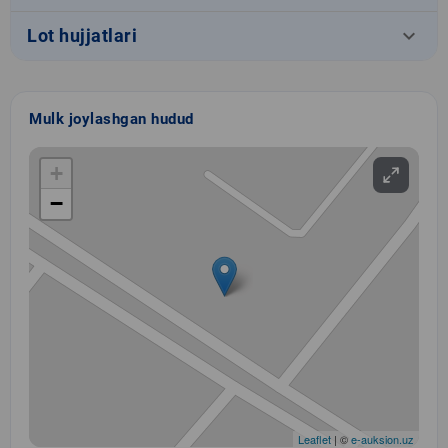
keyboard_arrow_down
Lot hujjatlari
Mulk joylashgan hudud
+
−
Leaflet
| ©
e-auksion.uz