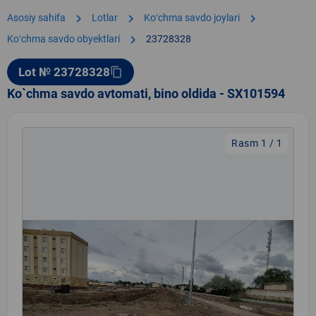
chevron_right
chevron_right
chevron_right
Asosiy sahifa
Lotlar
Koʻchma savdo joylari
chevron_right
Koʻchma savdo obyektlari
23728328
Lot № 23728328
content_copy
Ko`chma savdo avtomati, bino oldida - SX101594
Rasm 1 / 1