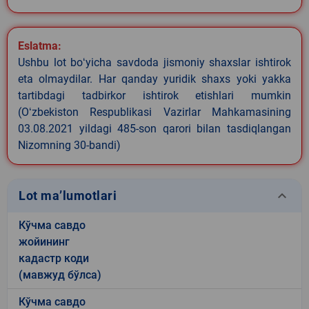
Eslatma:
Ushbu lot boʻyicha savdoda jismoniy shaxslar ishtirok
eta olmaydilar. Har qanday yuridik shaxs yoki yakka
tartibdagi tadbirkor ishtirok etishlari mumkin
(Oʻzbekiston Respublikasi Vazirlar Mahkamasining
03.08.2021 yildagi 485-son qarori bilan tasdiqlangan
Nizomning 30-bandi)
keyboard_arrow_down
Lot ma’lumotlari
Кўчма савдо
жойининг
кадастр коди
(мавжуд бўлса)
Кўчма савдо