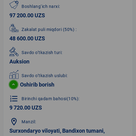
Boshlang‘ich narxi:
97 200.00 UZS
Zakalat puli miqdori
(50%)
:
48 600.00 UZS
Savdo o‘tkazish turi:
Auksion
Savdo o‘tkazish uslubi:
Oshirib borish
format_list_numbered
Birinchi qadam bahosi(10%):
9 720.00 UZS
location_on
Manzil:
Surxondaryo viloyati, Bandixon tumani,