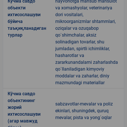
Кўчма савдо
hayvonotga mansub mahsulot
объекти
va xomashyolar, veterinariya
ихтисослашуви
dori vositalari,
бўйича
mikroorganizmlar shtammlari,
таъқиқланадиган
oziqalar va ozuqabop
турлар
qo`shimchalar, aksiz
solinadigan tovarlar, shu
jumladan, spirtli ichimliklar,
hasharotlar va
zararkunandalarni zaharlashda
qo`llaniladigan kimyoviy
moddalar va zaharlar, diniy
mazmundagi materiallar
Кўчма савдо
объектининг
sabzavotlar-mevalar va poliz
жорий
ekinlari, shuningdek, quruq
ихтисослашуви
mevalar, pista va yong`oqlar
(агар мавжуд