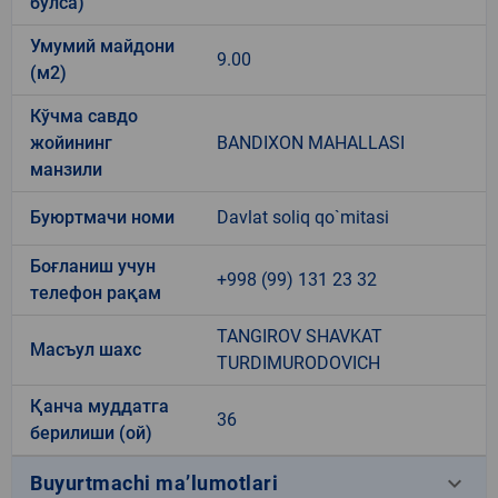
бўлса)
Умумий майдони
9.00
(м2)
Кўчма савдо
жойининг
BANDIXON MAHALLASI
манзили
Буюртмачи номи
Davlat soliq qo`mitasi
Боғланиш учун
+998 (99) 131 23 32
телефон рақам
TANGIROV SHAVKAT
Масъул шахс
TURDIMURODOVICH
Қанча муддатга
36
берилиши (ой)
keyboard_arrow_down
Buyurtmachi ma’lumotlari