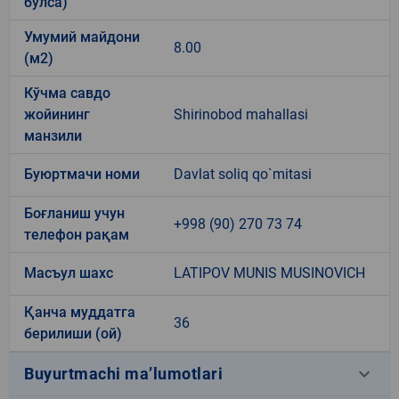
бўлса)
Умумий майдони
8.00
(м2)
Кўчма савдо
жойининг
Shirinobod mahallasi
манзили
Буюртмачи номи
Davlat soliq qo`mitasi
Боғланиш учун
+998 (90) 270 73 74
телефон рақам
Масъул шахс
LATIPOV MUNIS MUSINOVICH
Қанча муддатга
36
берилиши (ой)
keyboard_arrow_down
Buyurtmachi ma’lumotlari