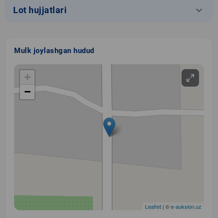
keyboard_arrow_down
Lot hujjatlari
Mulk joylashgan hudud
+
−
Leaflet
| ©
e-auksion.uz