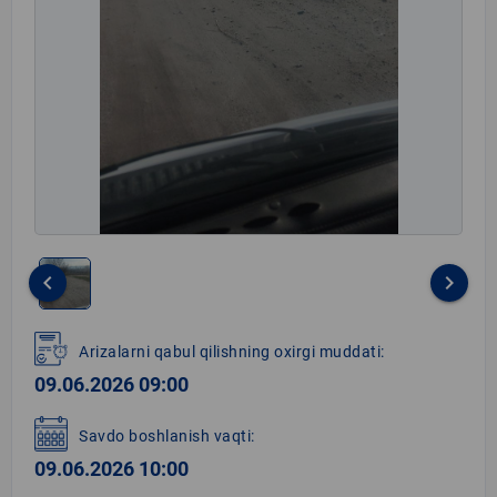
keyboard_arrow_left
keyboard_arrow_right
Item
1
Arizalarni qabul qilishning oxirgi muddati:
of
09.06.2026 09:00
1
Savdo boshlanish vaqti:
09.06.2026 10:00