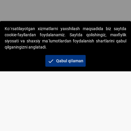
Copyright © 2017-2026. "Elektron onlayn-auksionlarni tashkil etish"
Ko`rsatilayotgan xizmatlarni yaxshilash maqsadida biz saytda
AJ. Barcha huquqlar himoyalangan
cookie-fayllardan foydalanamiz. Saytda qolishingiz, maxfiylik
siyosati va shaxsiy ma`lumotlardan foydalanish shartlarini qabul
qilganingizni anglatadi.
check
Qabul qilaman
+998 71 202-21-11
Veb-saytdagi axborot materiallaridan boshqa
shaxslar foydalanganda jamiyatning korporativ veb-
saytiga majburiy havolalar ko‘rsatilishi kerak