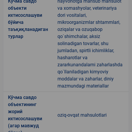
Кўчма савдо
hayvonotga mansub mahsulot
объекти
va xomashyolar, veterinariya
ихтисослашуви
dori vositalari,
бўйича
mikroorganizmlar shtammlari,
таъқиқланадиган
oziqalar va ozuqabop
турлар
qo`shimchalar, aksiz
solinadigan tovarlar, shu
jumladan, spirtli ichimliklar,
hasharotlar va
zararkunandalarni zaharlashda
qo`llaniladigan kimyoviy
moddalar va zaharlar, diniy
mazmundagi materiallar
Кўчма савдо
объектининг
жорий
oziq-ovqat mahsulotlari
ихтисослашуви
(агар мавжуд