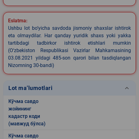
Eslatma:
Ushbu lot bo‘yicha savdoda jismoniy shaxslar ishtirok
eta olmaydilar. Har qanday yuridik shaxs yoki yakka
tartibdagi tadbirkor ishtirok etishlari mumkin
(O‘zbekiston Respublikasi Vazirlar Mahkamasining
03.08.2021 yildagi 485-son qarori bilan tasdiqlangan
Nizomning 30-bandi)
keyboard_arrow_down
Lot ma’lumotlari
Кўчма савдо
жойининг
кадастр коди
(мавжуд бўлса)
Кўчма савдо