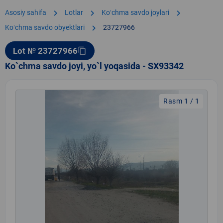
chevron_right
chevron_right
chevron_right
Asosiy sahifa
Lotlar
Koʻchma savdo joylari
chevron_right
Koʻchma savdo obyektlari
23727966
Lot № 23727966
content_copy
Ko`chma savdo joyi, yo`l yoqasida - SX93342
Rasm 1 / 1