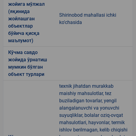
жойига мўлжал
(яқинида
Shirinobod mahallasi ichki
жойлашган
ko'chasida
объектлар
бўйича қисқа
маълумот)
Кўчма савдо
жойида ўрнатиш
мумкин бўлган
объект турлари
texnik jihatdan murakkab
maishiy mahsulotlar, tez
buziladigan tovarlar, yengil
alangalanuvchi va yonuvchi
suyuqliklar, bolalar oziq-ovqat
mahsulotlari, hayvonlar, termik
ishlov berilmagan, kelib chiqishi