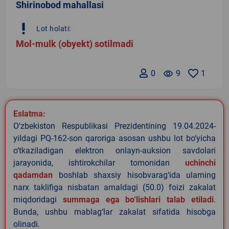
Shirinobod mahallasi
priority_high
Lot holati:
Mol-mulk (obyekt) sotilmadi
0
remove_red_eye
9
1
Eslatma:
O‘zbekiston Respublikasi Prezidentining 19.04.2024-
yildagi PQ-162-son qaroriga asosan ushbu lot bo‘yicha
o‘tkaziladigan elektron onlayn-auksion savdolari
jarayonida, ishtirokchilar tomonidan
uchinchi
qadamdan
boshlab shaxsiy hisobvarag‘ida ularning
narx taklifiga nisbatan amaldagi (50.0) foizi zakalat
miqdoridagi
summaga ega bo‘lishlari talab etiladi
.
Bunda, ushbu mablag‘lar zakalat sifatida hisobga
olinadi.