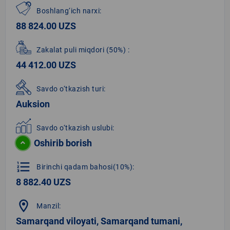
Boshlang‘ich narxi:
88 824.00 UZS
Zakalat puli miqdori
(50%)
:
44 412.00 UZS
Savdo o‘tkazish turi:
Auksion
Savdo o‘tkazish uslubi:
Oshirib borish
format_list_numbered
Birinchi qadam bahosi(10%):
8 882.40 UZS
location_on
Manzil:
Samarqand viloyati, Samarqand tumani,