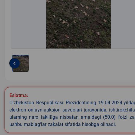
keyboard_arrow_left
Item
1
of
1
Eslatma:
O‘zbekiston Respublikasi Prezidentining 19.04.2024-yild
elektron onlayn-auksion savdolari jarayonida, ishtirokchi
ularning narx taklifiga nisbatan amaldagi (50.0) foizi z
ushbu mablag‘lar zakalat sifatida hisobga olinadi.