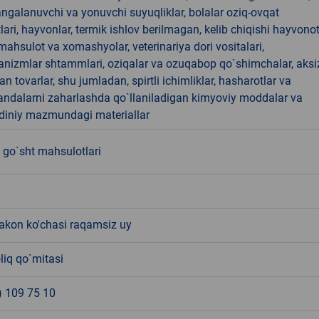
angalanuvchi va yonuvchi suyuqliklar, bolalar oziq-ovqat
ari, hayvonlar, termik ishlov berilmagan, kelib chiqishi hayvono
hsulot va xomashyolar, veterinariya dori vositalari,
anizmlar shtammlari, oziqalar va ozuqabop qo`shimchalar, aksi
an tovarlar, shu jumladan, spirtli ichimliklar, hasharotlar va
andalarni zaharlashda qo`llaniladigan kimyoviy moddalar va
 diniy mazmundagi materiallar
 go`sht mahsulotlari
kon ko'chasi raqamsiz uy
liq qo`mitasi
) 109 75 10