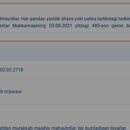
lmaydilar. Har qanday yuridik shaxs yoki yakka tartibdagi tadbi
azirlar Mahkamasining 03.08.2021 yildagi 485-son qarori bi
k
:02:02:2718
b ro'parasi
hatdan murakkab maishiy mahsulotlar, tez buziladigan tovarlar,