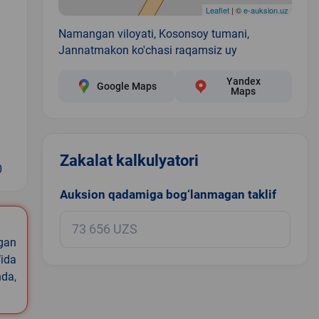
Leaflet
| ©
e-auksion.uz
Namangan viloyati, Kosonsoy tumani,
Jannatmakon ko'chasi raqamsiz uy
Yandex
Google Maps
Maps
Zakalat kalkulyatori
0
Auksion qadamiga bog‘lanmagan taklif
igan
ida
nda,