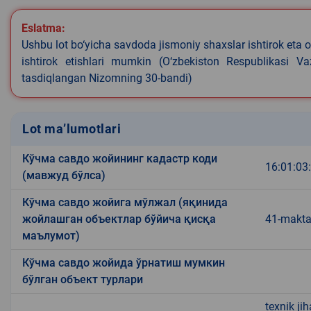
Eslatma:
Ushbu lot bo‘yicha savdoda jismoniy shaxslar ishtirok eta o
ishtirok etishlari mumkin (O‘zbekiston Respublikasi V
tasdiqlangan Nizomning 30-bandi)
Lot ma’lumotlari
Кўчма савдо жойининг кадастр коди
16:01:03
(мавжуд бўлса)
Кўчма савдо жойига мўлжал (яқинида
жойлашган объектлар бўйича қисқа
41-makta
маълумот)
Кўчма савдо жойида ўрнатиш мумкин
бўлган объект турлари
texnik ji