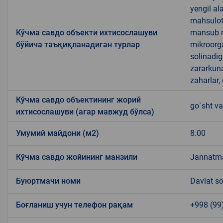
yengil al
mahsulotl
Кўчма савдо объекти ихтисослашуви
mansub ma
бўйича таъқиқланадиган турлар
mikroorg
solinadig
zararkun
zaharlar,
Кўчма савдо объектининг жорий
go`sht va
ихтисослашуви (агар мавжуд бўлса)
Умумий майдони (м2)
8.00
Кўчма савдо жойининг манзили
Jannatma
Буюртмачи номи
Davlat so
Боғланиш учун телефон рақам
+998 (99