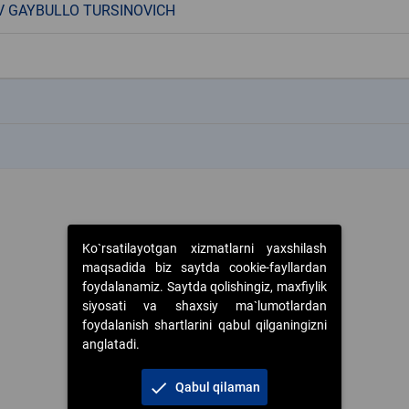
 GAYBULLO TURSINOVICH
k
k
Ko`rsatilayotgan xizmatlarni yaxshilash
maqsadida biz saytda cookie-fayllardan
foydalanamiz. Saytda qolishingiz, maxfiylik
siyosati va shaxsiy ma`lumotlardan
foydalanish shartlarini qabul qilganingizni
anglatadi.
check
Qabul qilaman