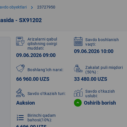
chevron_right
avdo obyektlari
23727950
qasida - SX91202
Arizalarni qabul
Savdo boshlanish
qilishning oxirgi
vaqti:
muddati:
09.06.2026 10:00
09.06.2026 09:00
Zakalat puli miqdori
Boshlang‘ich narxi:
(50%)
:
66 960.00 UZS
33 480.00 UZS
Savdo o‘tkazish
Savdo o‘tkazish turi:
uslubi:
Auksion
Oshirib borish
Birinchi qadam
format_list_numbered
bahosi(10%):
6 696.00 UZS