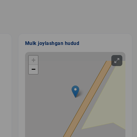
Mulk joylashgan hudud
+
−