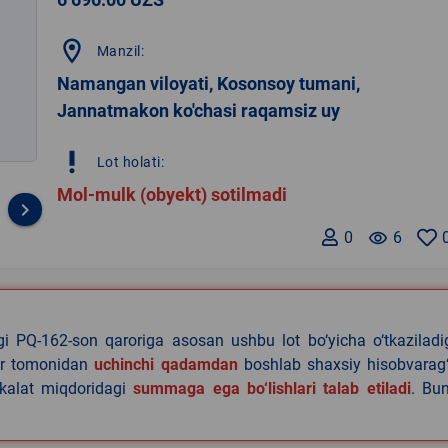
location_on
Manzil:
Namangan viloyati, Kosonsoy tumani,
Jannatmakon ko'chasi raqamsiz uy
priority_high
Lot holati:
Mol-mulk (obyekt) sotilmadi
keyboard_arrow_right
0
remove_red_eye
6
agi PQ-162-son qaroriga asosan ushbu lot bo‘yicha o‘tkazilad
lar tomonidan
uchinchi qadamdan
boshlab shaxsiy hisobvarag‘
akalat miqdoridagi
summaga ega bo‘lishlari talab etiladi
. Bu