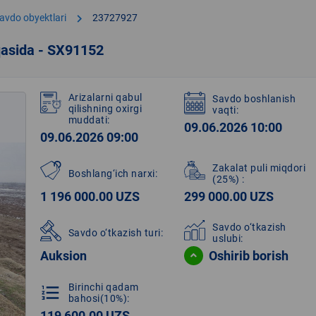
chevron_right
avdo obyektlari
23727927
qasida - SX91152
Arizalarni qabul
Savdo boshlanish
qilishning oxirgi
vaqti:
muddati:
09.06.2026 10:00
09.06.2026 09:00
Zakalat puli miqdori
Boshlang‘ich narxi:
(25%)
:
1 196 000.00 UZS
299 000.00 UZS
Savdo o‘tkazish
Savdo o‘tkazish turi:
uslubi:
Auksion
Oshirib borish
Birinchi qadam
format_list_numbered
bahosi(10%):
119 600.00 UZS