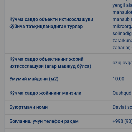
yengil al
mahsulotl
Кўчма савдо объекти ихтисослашуви
mansub ma
бўйича таъқиқланадиган турлар
mikroorg
solinadig
zararkun
zaharlar,
Кўчма савдо объектининг жорий
oziq-ovqa
ихтисослашуви (агар мавжуд бўлса)
Умумий майдони (м2)
10.00
Кўчма савдо жойининг манзили
Qushqudu
Буюртмачи номи
Davlat so
Боғланиш учун телефон рақам
+998 (90