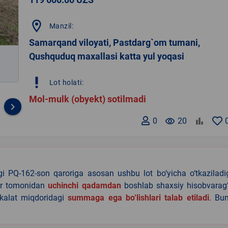
location_on
Manzil:
Samarqand viloyati, Pastdarg`om tumani,
Qushquduq maxallasi katta yul yoqasi
priority_high
Lot holati:
Mol-mulk (obyekt) sotilmadi
keyboard_arrow_right
0
remove_red_eye
20
agi PQ-162-son qaroriga asosan ushbu lot bo‘yicha o‘tkazilad
lar tomonidan
uchinchi qadamdan
boshlab shaxsiy hisobvarag‘
akalat miqdoridagi
summaga ega bo‘lishlari talab etiladi
. Bu