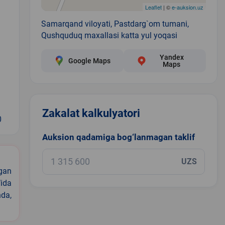
Leaflet
| ©
e-auksion.uz
Samarqand viloyati, Pastdarg`om tumani,
Qushquduq maxallasi katta yul yoqasi
Yandex
Google Maps
Maps
Zakalat kalkulyatori
0
Auksion qadamiga bog‘lanmagan taklif
UZS
igan
ida
nda,