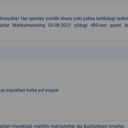
lmaydilar. Har qanday yuridik shaxs yoki yakka tartibdagi tadbi
azirlar Mahkamasining 03.08.2021 yildagi 485-son qarori bi
k
q maxallasi katta yul yoqasi
hatdan murakkab maishiy mahsulotlar, tez buziladigan tovarlar,