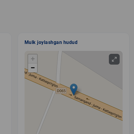
Mulk joylashgan hudud
+
−