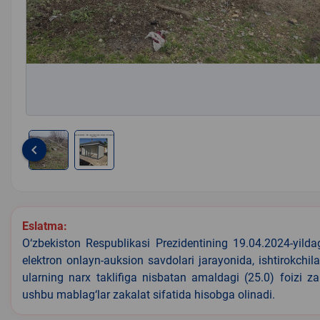
keyboard_arrow_left
Item
1
of
2
Eslatma:
O‘zbekiston Respublikasi Prezidentining 19.04.2024-yild
elektron onlayn-auksion savdolari jarayonida, ishtirokchi
ularning narx taklifiga nisbatan amaldagi (25.0) foizi z
ushbu mablag‘lar zakalat sifatida hisobga olinadi.