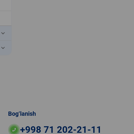
eyboard_arrow_down
eyboard_arrow_down
Bog‘lanish
+998 71 202-21-11