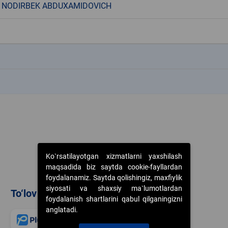
 NODIRBEK ABDUXAMIDOVICH
k
k
Ko`rsatilayotgan xizmatlarni yaxshilash
maqsadida biz saytda cookie-fayllardan
foydalanamiz. Saytda qolishingiz, maxfiylik
siyosati va shaxsiy ma`lumotlardan
To‘lov usullari
foydalanish shartlarini qabul qilganingizni
anglatadi.