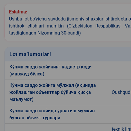
Eslatma:
Ushbu lot bo‘yicha savdoda jismoniy shaxslar ishtirok eta o
ishtirok etishlari mumkin (O‘zbekiston Respublikasi V
tasdiqlangan Nizomning 30-bandi)
Lot ma’lumotlari
Кўчма савдо жойининг кадастр коди
(мавжуд бўлса)
Кўчма савдо жойига мўлжал (яқинида
жойлашган объектлар бўйича қисқа
Qushqudu
маълумот)
Кўчма савдо жойида ўрнатиш мумкин
бўлган объект турлари
texnik ji