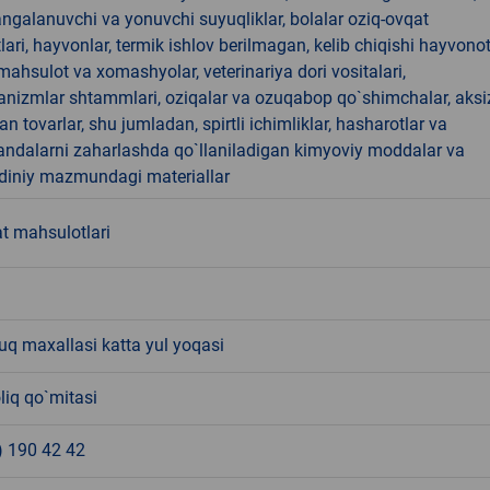
angalanuvchi va yonuvchi suyuqliklar, bolalar oziq-ovqat
ari, hayvonlar, termik ishlov berilmagan, kelib chiqishi hayvono
hsulot va xomashyolar, veterinariya dori vositalari,
anizmlar shtammlari, oziqalar va ozuqabop qo`shimchalar, aksi
an tovarlar, shu jumladan, spirtli ichimliklar, hasharotlar va
andalarni zaharlashda qo`llaniladigan kimyoviy moddalar va
 diniy mazmundagi materiallar
t mahsulotlari
q maxallasi katta yul yoqasi
liq qo`mitasi
) 190 42 42