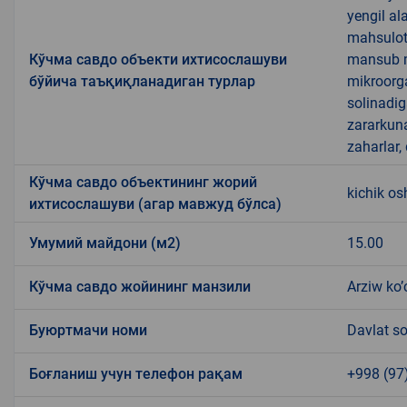
yengil al
mahsulotl
Кўчма савдо объекти ихтисослашуви
mansub ma
бўйича таъқиқланадиган турлар
mikroorg
solinadig
zararkun
zaharlar,
Кўчма савдо объектининг жорий
kichik o
ихтисослашуви (агар мавжуд бўлса)
Умумий майдони (м2)
15.00
Кўчма савдо жойининг манзили
Arziw ko’
Буюртмачи номи
Davlat so
Боғланиш учун телефон рақам
+998 (97