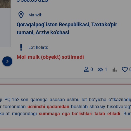
location_on
Manzil:
Qoraqalpog`iston Respublikasi, Taxtako'pir
tumani, Arziw ko’chasi
priority_high
Lot holati:
Mol-mulk (obyekt) sotilmadi
keyboard_arrow_right
0
remove_red_eye
1
agi PQ-162-son qaroriga asosan ushbu lot boʻyicha oʻtkazilad
lar tomonidan
uchinchi qadamdan
boshlab shaxsiy hisobvaragʻ
akalat miqdoridagi
summaga ega boʻlishlari talab etiladi
. Bu