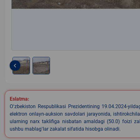
keyboard_arrow_left
Item
1
of
2
Eslatma:
Oʻzbekiston Respublikasi Prezidentining 19.04.2024-yild
elektron onlayn-auksion savdolari jarayonida, ishtirokchi
ularning narx taklifiga nisbatan amaldagi (50.0) foizi z
ushbu mablagʻlar zakalat sifatida hisobga olinadi.