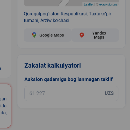
Leaflet
| ©
e-auksion.uz
Qoraqalpog`iston Respublikasi, Taxtako'pir
tumani, Arziw ko’chasi
Yandex
Google Maps
Maps
Zakalat kalkulyatori
0
Auksion qadamiga bog‘lanmagan taklif
UZS
igan
ida
nda,