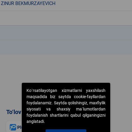
 ZINUR BEKMURZAYEVICH
k
k
Ko`rsatilayotgan xizmatlarni yaxshilash
maqsadida biz saytda cookie-fayllardan
foydalanamiz. Saytda qolishingiz, maxfiylik
siyosati va shaxsiy ma`lumotlardan
To‘lov usullari
foydalanish shartlarini qabul qilganingizni
anglatadi.