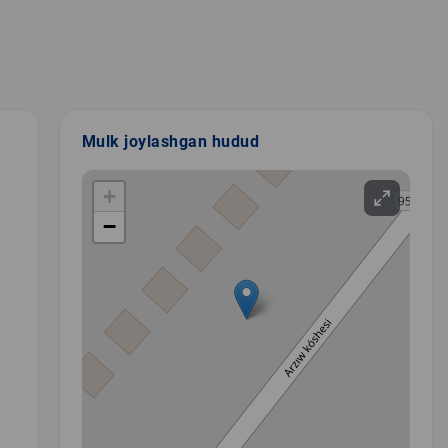
Mulk joylashgan hudud
+
−