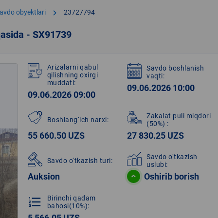
chevron_right
avdo obyektlari
23727794
qasida - SX91739
Arizalarni qabul
Savdo boshlanish
qilishning oxirgi
vaqti:
muddati:
09.06.2026 10:00
09.06.2026 09:00
Zakalat puli miqdori
Boshlang‘ich narxi:
(50%)
:
55 660.50 UZS
27 830.25 UZS
Savdo o‘tkazish
Savdo o‘tkazish turi:
uslubi:
Auksion
Oshirib borish
Birinchi qadam
format_list_numbered
bahosi(10%):
5 566.05 UZS