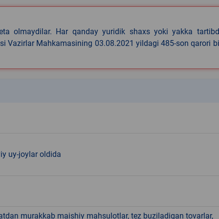
eta olmaydilar. Har qanday yuridik shaxs yoki yakka tartibd
asi Vazirlar Mahkamasining 03.08.2021 yildagi 485-son qarori b
k
y uy-joylar oldida
hatdan murakkab maishiy mahsulotlar, tez buziladigan tovarlar,