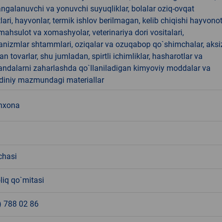
angalanuvchi va yonuvchi suyuqliklar, bolalar oziq-ovqat
ari, hayvonlar, termik ishlov berilmagan, kelib chiqishi hayvono
hsulot va xomashyolar, veterinariya dori vositalari,
anizmlar shtammlari, oziqalar va ozuqabop qo`shimchalar, aksi
an tovarlar, shu jumladan, spirtli ichimliklar, hasharotlar va
andalarni zaharlashda qo`llaniladigan kimyoviy moddalar va
 diniy mazmundagi materiallar
shxona
chasi
liq qo`mitasi
) 788 02 86