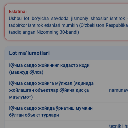
Eslatma:
Ushbu lot boʻyicha savdoda jismoniy shaxslar ishtirok 
tadbirkor ishtirok etishlari mumkin (Oʻzbekiston Respublik
tasdiqlangan Nizomning 30-bandi)
Lot ma’lumotlari
Кўчма савдо жойининг кадастр коди
(мавжуд бўлса)
Кўчма савдо жойига мўлжал (яқинида
жойлашган объектлар бўйича қисқа
namunavi
маълумот)
Кўчма савдо жойида ўрнатиш мумкин
бўлган объект турлари
texnik ji