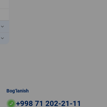
eyboard_arrow_down
eyboard_arrow_down
Bog‘lanish
+998 71 202-21-11