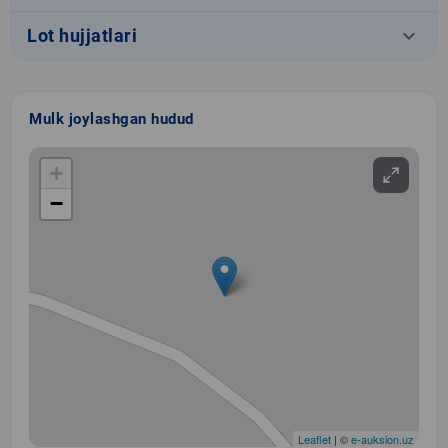
keyboard_arrow_down
Lot hujjatlari
Mulk joylashgan hudud
+
−
Leaflet
| ©
e-auksion.uz