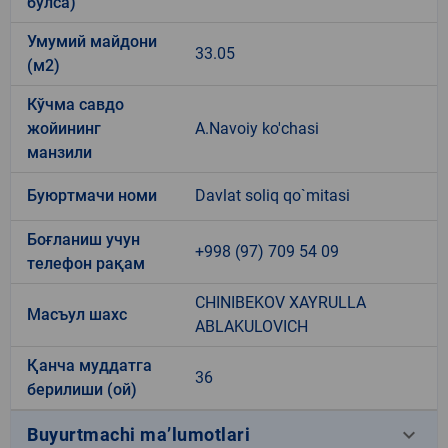
бўлса)
Умумий майдони
33.05
(м2)
Кўчма савдо
жойининг
A.Navoiy ko'chasi
манзили
Буюртмачи номи
Davlat soliq qo`mitasi
Боғланиш учун
+998 (97) 709 54 09
телефон рақам
CHINIBEKOV XAYRULLA
Масъул шахс
ABLAKULOVICH
Қанча муддатга
36
берилиши (ой)
keyboard_arrow_down
Buyurtmachi ma’lumotlari