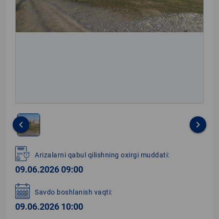
keyboard_arrow_left
keyboard_arrow_right
Item
1
Arizalarni qabul qilishning oxirgi muddati:
of
09.06.2026 09:00
1
Savdo boshlanish vaqti:
09.06.2026 10:00