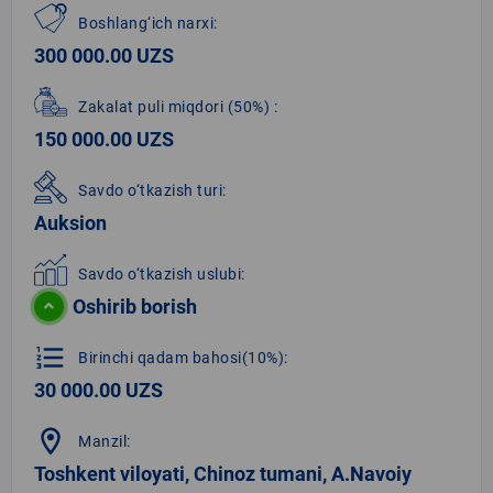
Boshlang‘ich narxi:
300 000.00 UZS
Zakalat puli miqdori
(50%)
:
150 000.00 UZS
Savdo o‘tkazish turi:
Auksion
Savdo o‘tkazish uslubi:
Oshirib borish
format_list_numbered
Birinchi qadam bahosi(10%):
30 000.00 UZS
location_on
Manzil:
Toshkent viloyati, Chinoz tumani, A.Navoiy