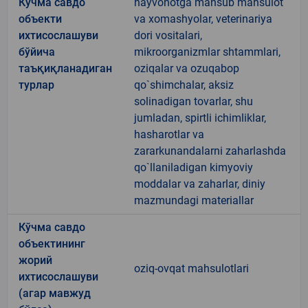
Кўчма савдо
hayvonotga mansub mahsulot
объекти
va xomashyolar, veterinariya
ихтисослашуви
dori vositalari,
бўйича
mikroorganizmlar shtammlari,
таъқиқланадиган
oziqalar va ozuqabop
турлар
qo`shimchalar, aksiz
solinadigan tovarlar, shu
jumladan, spirtli ichimliklar,
hasharotlar va
zararkunandalarni zaharlashda
qo`llaniladigan kimyoviy
moddalar va zaharlar, diniy
mazmundagi materiallar
Кўчма савдо
объектининг
жорий
oziq-ovqat mahsulotlari
ихтисослашуви
(агар мавжуд