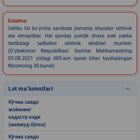
Eslatma:
Ushbu lot boʻyicha savdoda jismoniy shaxslar ishtirok
eta olmaydilar. Har qanday yuridik shaxs yoki yakka
tartibdagi tadbirkor ishtirok etishlari mumkin
(Oʻzbekiston Respublikasi Vazirlar Mahkamasining
03.08.2021 yildagi 485-son qarori bilan tasdiqlangan
Nizomning 30-bandi)
keyboard_arrow_down
Lot ma’lumotlari
Кўчма савдо
жойининг
кадастр коди
(мавжуд бўлса)
Кўчма савдо