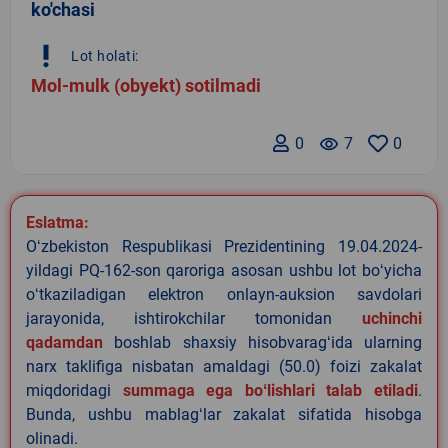
ko'chasi
priority_high
Lot holati:
Mol-mulk (obyekt) sotilmadi
0
remove_red_eye
7
0
Eslatma:
Oʻzbekiston Respublikasi Prezidentining 19.04.2024-
yildagi PQ-162-son qaroriga asosan ushbu lot boʻyicha
oʻtkaziladigan elektron onlayn-auksion savdolari
jarayonida, ishtirokchilar tomonidan
uchinchi
qadamdan
boshlab shaxsiy hisobvaragʻida ularning
narx taklifiga nisbatan amaldagi (50.0) foizi zakalat
miqdoridagi
summaga ega boʻlishlari talab etiladi
.
Bunda, ushbu mablagʻlar zakalat sifatida hisobga
olinadi.