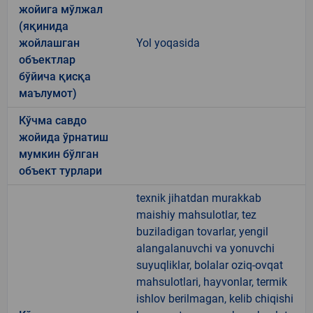
жойига мўлжал
(яқинида
жойлашган
Yol yoqasida
объектлар
бўйича қисқа
маълумот)
Кўчма савдо
жойида ўрнатиш
мумкин бўлган
объект турлари
texnik jihatdan murakkab
maishiy mahsulotlar, tez
buziladigan tovarlar, yengil
alangalanuvchi va yonuvchi
suyuqliklar, bolalar oziq-ovqat
mahsulotlari, hayvonlar, termik
ishlov berilmagan, kelib chiqishi