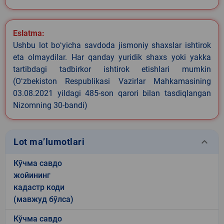
Eslatma:
Ushbu lot boʻyicha savdoda jismoniy shaxslar ishtirok
eta olmaydilar. Har qanday yuridik shaxs yoki yakka
tartibdagi tadbirkor ishtirok etishlari mumkin
(Oʻzbekiston Respublikasi Vazirlar Mahkamasining
03.08.2021 yildagi 485-son qarori bilan tasdiqlangan
Nizomning 30-bandi)
keyboard_arrow_down
Lot ma’lumotlari
Кўчма савдо
жойининг
кадастр коди
(мавжуд бўлса)
Кўчма савдо