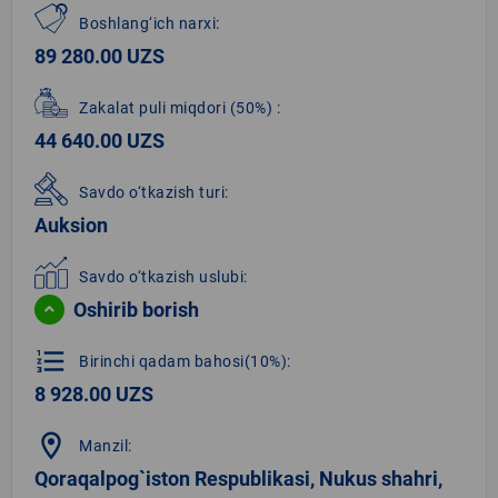
Boshlang‘ich narxi:
89 280.00 UZS
Zakalat puli miqdori
(50%)
:
44 640.00 UZS
Savdo o‘tkazish turi:
Auksion
Savdo o‘tkazish uslubi:
Oshirib borish
format_list_numbered
Birinchi qadam bahosi(10%):
8 928.00 UZS
location_on
Manzil:
Qoraqalpog`iston Respublikasi, Nukus shahri,