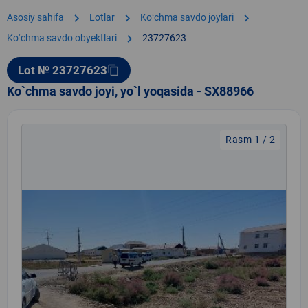
chevron_right
chevron_right
chevron_right
Asosiy sahifa
Lotlar
Koʻchma savdo joylari
chevron_right
Koʻchma savdo obyektlari
23727623
Lot № 23727623
content_copy
Ko`chma savdo joyi, yo`l yoqasida - SX88966
Rasm 1 / 2