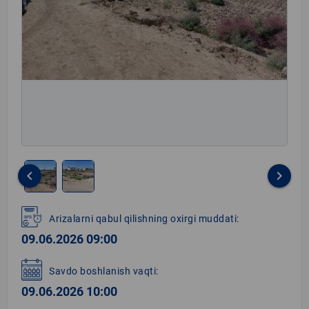
keyboard_arrow_left
keyboard_arrow_right
Item
1
Arizalarni qabul qilishning oxirgi muddati:
of
09.06.2026 09:00
2
Savdo boshlanish vaqti:
09.06.2026 10:00