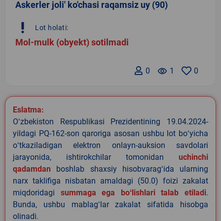
Askerler joli' ko'chasi raqamsiz uy (90)
priority_high
Lot holati:
Mol-mulk (obyekt) sotilmadi
0
remove_red_eye
1
0
Eslatma:
Oʻzbekiston Respublikasi Prezidentining 19.04.2024-
yildagi PQ-162-son qaroriga asosan ushbu lot boʻyicha
oʻtkaziladigan elektron onlayn-auksion savdolari
jarayonida, ishtirokchilar tomonidan
uchinchi
qadamdan
boshlab shaxsiy hisobvaragʻida ularning
narx taklifiga nisbatan amaldagi (50.0) foizi zakalat
miqdoridagi
summaga ega boʻlishlari talab etiladi
.
Bunda, ushbu mablagʻlar zakalat sifatida hisobga
olinadi.