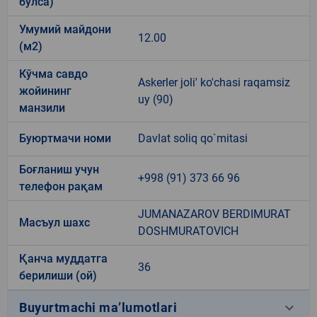
бўлса)
Умумий майдони
12.00
(м2)
Кўчма савдо
Askerler joli' ko'chasi raqamsiz
жойининг
uy (90)
манзили
Буюртмачи номи
Davlat soliq qo`mitasi
Боғланиш учун
+998 (91) 373 66 96
телефон рақам
JUMANAZAROV BERDIMURAT
Масъул шахс
DOSHMURATOVICH
Қанча муддатга
36
берилиши (ой)
keyboard_arrow_down
Buyurtmachi ma’lumotlari