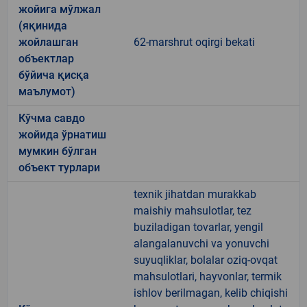
жойига мўлжал
(яқинида
жойлашган
62-marshrut oqirgi bekati
объектлар
бўйича қисқа
маълумот)
Кўчма савдо
жойида ўрнатиш
мумкин бўлган
объект турлари
texnik jihatdan murakkab
maishiy mahsulotlar, tez
buziladigan tovarlar, yengil
alangalanuvchi va yonuvchi
suyuqliklar, bolalar oziq-ovqat
mahsulotlari, hayvonlar, termik
ishlov berilmagan, kelib chiqishi