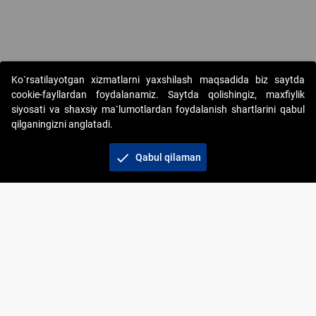
Copyright © 2017-2026. "Elektron onlayn-auksionlarni tashkil etish"
Ko`rsatilayotgan xizmatlarni yaxshilash maqsadida biz saytda
AJ. Barcha huquqlar himoyalangan
cookie-fayllardan foydalanamiz. Saytda qolishingiz, maxfiylik
siyosati va shaxsiy ma`lumotlardan foydalanish shartlarini qabul
qilganingizni anglatadi.
check
Qabul qilaman
+998 71 202-21-11
Veb-saytdagi axborot materiallaridan boshqa
shaxslar foydalanganda jamiyatning korporativ veb-
saytiga majburiy havolalar ko‘rsatilishi kerak