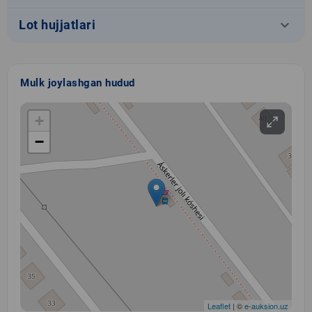
keyboard_arrow_down
Lot hujjatlari
Mulk joylashgan hudud
+
−
Leaflet
| ©
e-auksion.uz