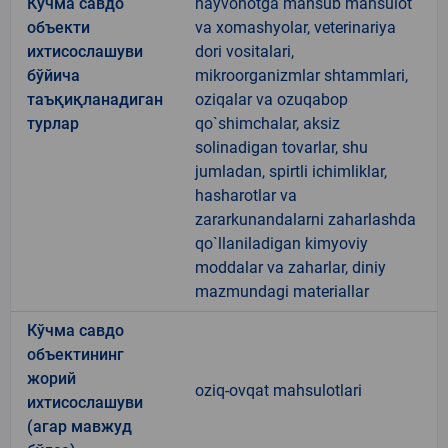
Кўчма савдо
hayvonotga mansub mahsulot
объекти
va xomashyolar, veterinariya
ихтисослашуви
dori vositalari,
бўйича
mikroorganizmlar shtammlari,
таъқиқланадиган
oziqalar va ozuqabop
турлар
qo`shimchalar, aksiz
solinadigan tovarlar, shu
jumladan, spirtli ichimliklar,
hasharotlar va
zararkunandalarni zaharlashda
qo`llaniladigan kimyoviy
moddalar va zaharlar, diniy
mazmundagi materiallar
Кўчма савдо
объектининг
жорий
oziq-ovqat mahsulotlari
ихтисослашуви
(агар мавжуд