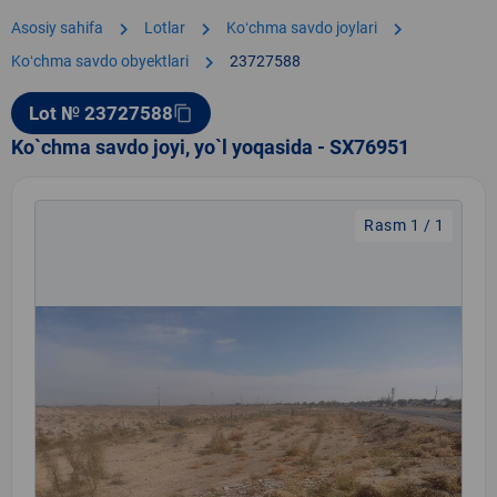
chevron_right
chevron_right
chevron_right
Asosiy sahifa
Lotlar
Koʻchma savdo joylari
chevron_right
Koʻchma savdo obyektlari
23727588
Lot № 23727588
content_copy
Ko`chma savdo joyi, yo`l yoqasida - SX76951
Rasm 1 / 1