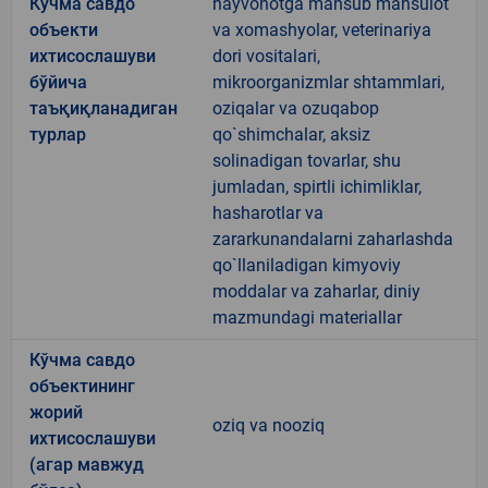
Кўчма савдо
hayvonotga mansub mahsulot
объекти
va xomashyolar, veterinariya
ихтисослашуви
dori vositalari,
бўйича
mikroorganizmlar shtammlari,
таъқиқланадиган
oziqalar va ozuqabop
турлар
qo`shimchalar, aksiz
solinadigan tovarlar, shu
jumladan, spirtli ichimliklar,
hasharotlar va
zararkunandalarni zaharlashda
qo`llaniladigan kimyoviy
moddalar va zaharlar, diniy
mazmundagi materiallar
Кўчма савдо
объектининг
жорий
oziq va nooziq
ихтисослашуви
(агар мавжуд