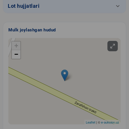
keyboard_arrow_down
Lot hujjatlari
Mulk joylashgan hudud
+
−
Leaflet
| ©
e-auksion.uz