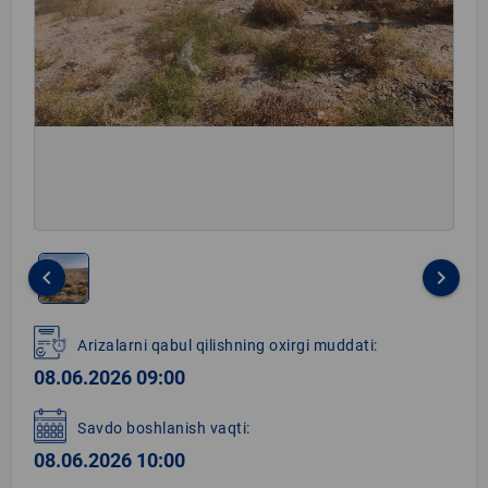
keyboard_arrow_left
keyboard_arrow_right
Item
1
Arizalarni qabul qilishning oxirgi muddati:
of
08.06.2026 09:00
1
Savdo boshlanish vaqti:
08.06.2026 10:00