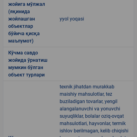
жойига мўлжал
(яқинида
жойлашган
yyol yoqasi
объектлар
бўйича қисқа
маълумот)
Кўчма савдо
жойида ўрнатиш
мумкин бўлган
объект турлари
texnik jihatdan murakkab
maishiy mahsulotlar, tez
buziladigan tovarlar, yengil
alangalanuvchi va yonuvchi
suyuqliklar, bolalar oziq-ovqat
mahsulotlari, hayvonlar, termik
ishlov berilmagan, kelib chiqishi