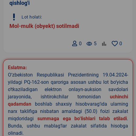
qishlog'i
priority_high
Lot holati:
Mol-mulk (obyekt) sotilmadi
0
remove_red_eye
5
0
Eslatma:
O‘zbekiston Respublikasi Prezidentining 19.04.2024-
yildagi PQ-162-son qaroriga asosan ushbu lot bo‘yicha
o‘tkaziladigan elektron onlayn-auksion savdolari
jarayonida, ishtirokchilar tomonidan
uchinchi
qadamdan
boshlab shaxsiy hisobvarag‘ida ularning
narx taklifiga nisbatan amaldagi (50.0) foizi zakalat
miqdoridagi
summaga ega bo‘lishlari talab etiladi
.
Bunda, ushbu mablag‘lar zakalat sifatida hisobga
olinadi.