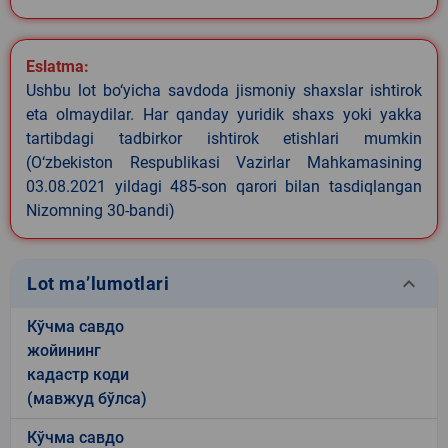
Eslatma:
Ushbu lot bo‘yicha savdoda jismoniy shaxslar ishtirok
eta olmaydilar. Har qanday yuridik shaxs yoki yakka
tartibdagi tadbirkor ishtirok etishlari mumkin
(O‘zbekiston Respublikasi Vazirlar Mahkamasining
03.08.2021 yildagi 485-son qarori bilan tasdiqlangan
Nizomning 30-bandi)
keyboard_arrow_down
Lot ma’lumotlari
Кўчма савдо
жойининг
кадастр коди
(мавжуд бўлса)
Кўчма савдо