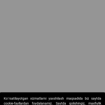
Ko`rsatilayotgan xizmatlarni yaxshilash maqsadida biz saytda
cookie-fayllardan foydalanamiz. Saytda qolishingiz, maxfiylik