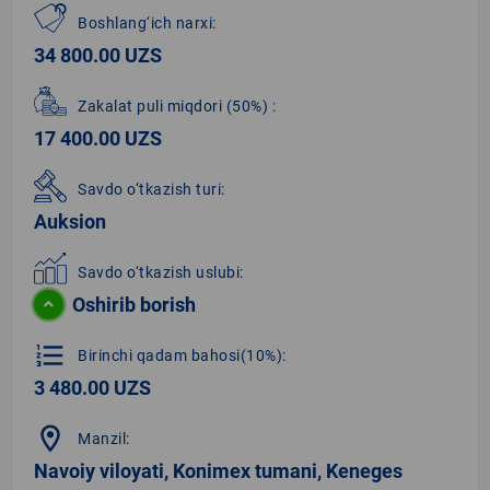
Boshlang‘ich narxi:
34 800.00 UZS
Zakalat puli miqdori
(50%)
:
17 400.00 UZS
Savdo o‘tkazish turi:
Auksion
Savdo o‘tkazish uslubi:
Oshirib borish
format_list_numbered
Birinchi qadam bahosi(10%):
3 480.00 UZS
location_on
Manzil:
Navoiy viloyati, Konimex tumani, Keneges