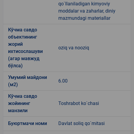
qo`llaniladigan kimyoviy
moddalar va zaharlar, diniy
mazmundagi materiallar
Кўчма савдо
объектининг
жорий
oziq va nooziq
ихтисослашуви
(агар мавжуд
бўлса)
Умумий майдони
6.00
(м2)
Кўчма савдо
жойининг
Toshrabot ko`chasi
манзили
Буюртмачи номи
Davlat soliq qo`mitasi