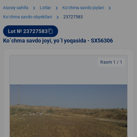
chevron_right
chevron_right
chevron_right
Asosiy sahifa
Lotlar
Koʻchma savdo joylari
chevron_right
Koʻchma savdo obyektlari
23727583
Lot № 23727583
content_copy
Ko`chma savdo joyi, yo`l yoqasida - SX56306
Rasm 1 / 1