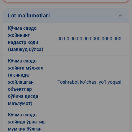
keyboard_arrow_down
Lot ma’lumotlari
Кўчма савдо
жойининг
00:00:00:00:00:0000:0000:000
кадастр коди
(мавжуд бўлса)
Кўчма савдо
жойига мўлжал
(яқинида
жойлашган
Toshrabot ko`chasi yo`l yoqasi
объектлар
бўйича қисқа
маълумот)
Кўчма савдо
жойида ўрнатиш
мумкин бўлган