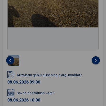
keyboard_arrow_left
keyboard_arrow_right
Item
1
Arizalarni qabul qilishning oxirgi muddati:
of
08.06.2026 09:00
1
Savdo boshlanish vaqti:
08.06.2026 10:00