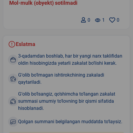
Mol-mulk (obyekt) sotilmadi
0
remove_red_eye
1
0
Eslatma
3-qadamdan boshlab, har bir yangi narx taklifidan
oldin hisobingizda yetarli zakalat bo‘lishi kerak.
G‘olib bo‘lmagan ishtirokchining zakaladi
qaytariladi.
G‘olib bo‘lsangiz, qo‘shimcha to‘langan zakalat
summasi umumiy to‘lovning bir qismi sifatida
hisoblanadi.
Qolgan summani belgilangan muddatda to‘laysiz.