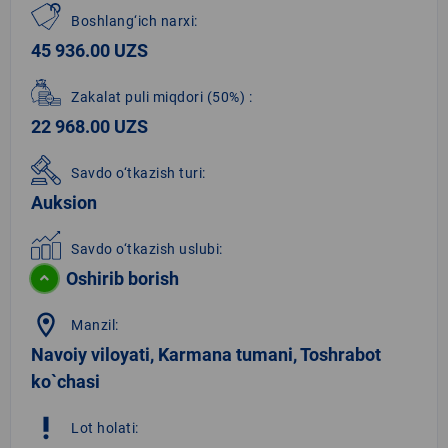
Boshlang‘ich narxi:
45 936.00 UZS
Zakalat puli miqdori
(50%)
:
22 968.00 UZS
Savdo o‘tkazish turi:
Auksion
Savdo o‘tkazish uslubi:
Oshirib borish
location_on
Manzil:
Navoiy viloyati, Karmana tumani, Toshrabot
ko`chasi
priority_high
Lot holati: