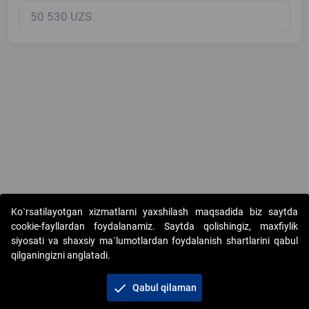
Copyright © 2017-2026. "Elektron onlayn-auksionlarni tashkil etish"
Ko`rsatilayotgan xizmatlarni yaxshilash maqsadida biz saytda
AJ. Barcha huquqlar himoyalangan
cookie-fayllardan foydalanamiz. Saytda qolishingiz, maxfiylik
siyosati va shaxsiy ma`lumotlardan foydalanish shartlarini qabul
qilganingizni anglatadi.
check
Qabul qilaman
+998 71 202-21-11