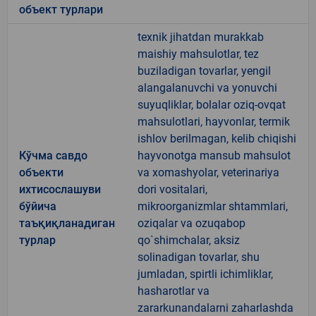
объект турлари
texnik jihatdan murakkab
maishiy mahsulotlar, tez
buziladigan tovarlar, yengil
alangalanuvchi va yonuvchi
suyuqliklar, bolalar oziq-ovqat
mahsulotlari, hayvonlar, termik
ishlov berilmagan, kelib chiqishi
Кўчма савдо
hayvonotga mansub mahsulot
объекти
va xomashyolar, veterinariya
ихтисослашуви
dori vositalari,
бўйича
mikroorganizmlar shtammlari,
таъқиқланадиган
oziqalar va ozuqabop
турлар
qo`shimchalar, aksiz
solinadigan tovarlar, shu
jumladan, spirtli ichimliklar,
hasharotlar va
zararkunandalarni zaharlashda