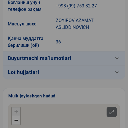
Боғланиш учун
+998 (99) 753 32 27
телефон рақам
ZOYIROV AZAMAT
Масъул шахс
ASLIDDINOVICH
Қанча муддатга
36
берилиши (ой)
keyboard_arrow_down
Buyurtmachi ma’lumotlari
keyboard_arrow_down
Lot hujjatlari
Mulk joylashgan hudud
+
−