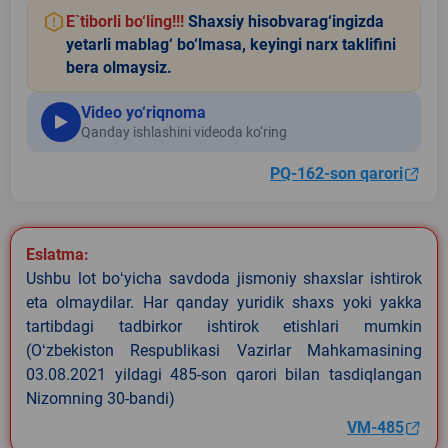
E`tiborli bo‘ling!!!
Shaxsiy hisobvarag‘ingizda
yetarli mablag‘ bo‘lmasa, keyingi narx taklifini
bera olmaysiz.
Video yo‘riqnoma
Qanday ishlashini videoda ko‘ring
PQ-162-son qarori
Eslatma:
Ushbu lot boʻyicha savdoda jismoniy shaxslar ishtirok
eta olmaydilar. Har qanday yuridik shaxs yoki yakka
tartibdagi tadbirkor ishtirok etishlari mumkin
(Oʻzbekiston Respublikasi Vazirlar Mahkamasining
03.08.2021 yildagi 485-son qarori bilan tasdiqlangan
Nizomning 30-bandi)
VM-485