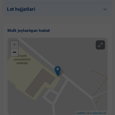
keyboard_arrow_down
Lot hujjatlari
Mulk joylashgan hudud
+
−
Leaflet
| ©
e-auksion.uz