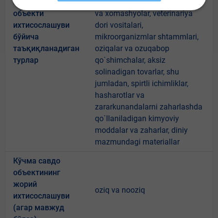
Кўчма савдо
hayvonotga mansub mahsulot
объекти
va xomashyolar, veterinariya
ихтисослашуви
dori vositalari,
бўйича
mikroorganizmlar shtammlari,
таъқиқланадиган
oziqalar va ozuqabop
турлар
qo`shimchalar, aksiz
solinadigan tovarlar, shu
jumladan, spirtli ichimliklar,
hasharotlar va
zararkunandalarni zaharlashda
qo`llaniladigan kimyoviy
moddalar va zaharlar, diniy
mazmundagi materiallar
Кўчма савдо
объектининг
жорий
oziq va nooziq
ихтисослашуви
(агар мавжуд