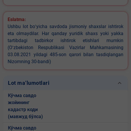
Eslatma:
Ushbu lot boʻyicha savdoda jismoniy shaxslar ishtirok
eta olmaydilar. Har qanday yuridik shaxs yoki yakka
tartibdagi tadbirkor ishtirok etishlari mumkin
(Oʻzbekiston Respublikasi Vazirlar Mahkamasining
03.08.2021 yildagi 485-son qarori bilan tasdiqlangan
Nizomning 30-bandi)
keyboard_arrow_down
Lot ma’lumotlari
Кўчма савдо
жойининг
кадастр коди
(мавжуд бўлса)
Кўчма савдо