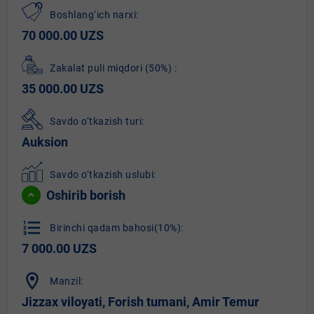
Boshlang‘ich narxi:
70 000.00 UZS
Zakalat puli miqdori
(50%)
:
35 000.00 UZS
Savdo o‘tkazish turi:
Auksion
Savdo o‘tkazish uslubi:
Oshirib borish
format_list_numbered
Birinchi qadam bahosi(10%):
7 000.00 UZS
location_on
Manzil:
Jizzax viloyati, Forish tumani, Amir Temur