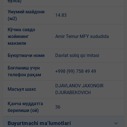
бўлса)
Умумий майдони
14.83
(м2)
Кўчма савдо
жойининг
Amir Temur MFY xududida
манзили
Буюртмачи номи
Davlat soliq qo`mitasi
Боғланиш учун
+998 (99) 758 49 49
телефон рақам
DJAVLANOV JAXONGIR
Масъул шахс
DJURABEKOVICH
Қанча муддатга
36
берилиши (ой)
keyboard_arrow_down
Buyurtmachi ma’lumotlari