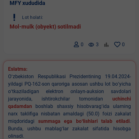
MFY xududida
priority_high
Lot holati:
Mol-mulk (obyekt) sotilmadi
0
remove_red_eye
3
0
Eslatma:
Oʻzbekiston Respublikasi Prezidentining 19.04.2024-
yildagi PQ-162-son qaroriga asosan ushbu lot boʻyicha
oʻtkaziladigan elektron onlayn-auksion savdolari
jarayonida, ishtirokchilar tomonidan
uchinchi
qadamdan
boshlab shaxsiy hisobvaragʻida ularning
narx taklifiga nisbatan amaldagi (50.0) foizi zakalat
miqdoridagi
summaga ega boʻlishlari talab etiladi
.
Bunda, ushbu mablagʻlar zakalat sifatida hisobga
olinadi.