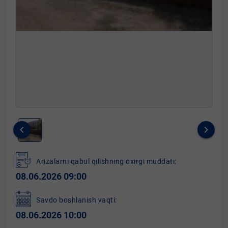
keyboard_arrow_left
keyboard_arrow_right
Item
1
Arizalarni qabul qilishning oxirgi muddati:
of
08.06.2026 09:00
1
Savdo boshlanish vaqti:
08.06.2026 10:00