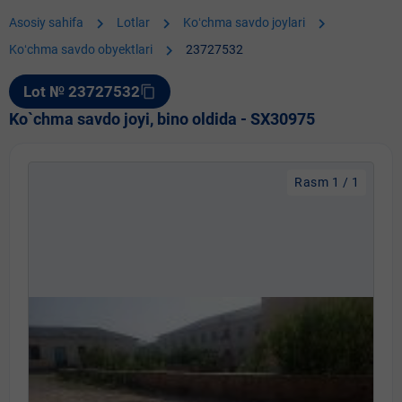
chevron_right
chevron_right
chevron_right
Asosiy sahifa
Lotlar
Koʻchma savdo joylari
chevron_right
Koʻchma savdo obyektlari
23727532
Lot № 23727532
content_copy
Ko`chma savdo joyi, bino oldida - SX30975
Rasm 1 / 1